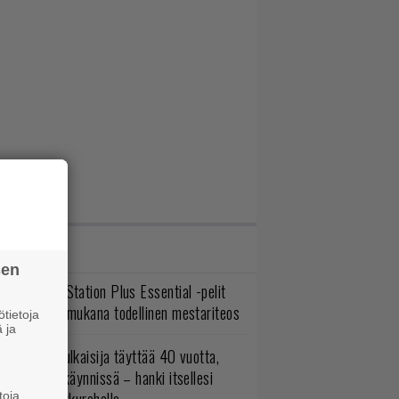
IMMAT JUTUT
sen
lokuun PlayStation Plus Essential -pelit
mestyivät – mukana todellinen mestariteos
tietoja
 ja
akastettu julkaisija täyttää 40 vuotta,
ltavat alet käynnissä – hanki itsellesi
toja