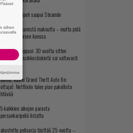
assikoita pikkurahalla
. Pääset
e
bisoftin hittipeli saapui Steamiin
n siihen
oistopeli Steamistä maksutta – mutta pidä
uraavalla
irettä lataamisen kanssa
o johan pomppasi: 30 vuotta sitten
mestynyt klassikkoräiskintä sai valtavasti
sää sisältöä
äytäntömme
uomio, kaikki Grand Theft Auto 6:n
ottajat: Netflixiin tulee pian pakollista
ähtävää
5 kaikkien aikojen parasta
persankaripeliä listattu
akastettu pelisarja täyttää 25 vuotta –