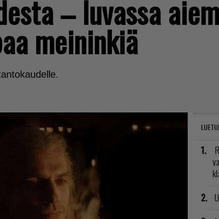
desta – luvassa aie
paa meininkiä
tantokaudelle.
LUETU
R
va
kl
U