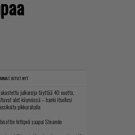
mpaa
IMMAT JUTUT NYT
akastettu julkaisija täyttää 40 vuotta,
ltavat alet käynnissä – hanki itsellesi
assikoita pikkurahalla
bisoftin hittipeli saapui Steamiin