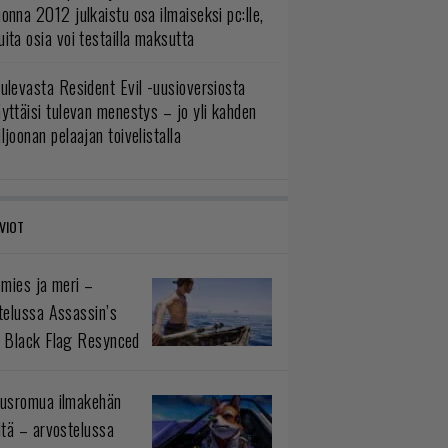
onna 2012 julkaistu osa ilmaiseksi pc:lle,
ita osia voi testailla maksutta
ulevasta Resident Evil -uusioversiosta
yttäisi tulevan menestys – jo yli kahden
ljoonan pelaajan toivelistalla
VIOT
 mies ja meri –
telussa Assassin’s
 Black Flag Resynced
usromua ilmakehän
ltä – arvostelussa