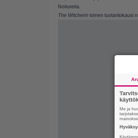
Noitureita.
The Witcherin
toinen tuotantokausi 
Ar
Tarvit
käytt
Me ja huo
tarjotak
mainoksi
Hyväksym
Käytämme 