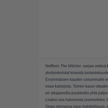
Netflixin
The Witcher
-sarjaa vetävä
yksityiskohdat toisesta tuotantokaud
Ensimmäisen kauden useammalle eri 
osaa katsojista. Toinen kausi ottaa
eri aikajanoilla poukkoilla yhtä pal
Lisäksi osa hahmoista (esimerkiksi J
Onpa olemassa jopa mahdollisuus, et