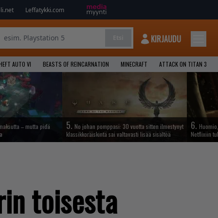
i.net
Leffatykki.com
KIRJAUDU
Etsi
HEFT AUTO VI
BEASTS OF REINCARNATION
MINECRAFT
ATTACK ON TITAN 3
5.
6.
maksutta – mutta pidä
No johan pomppasi: 30 vuotta sitten ilmestynyt
Huomio, 
sa
klassikkoräiskintä sai valtavasti lisää sisältöä
Netflixiin t
in toisesta