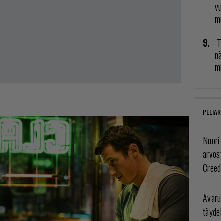
vu
mu
T
nä
mi
PELIAR
Nuori
arvos
Creed
Avaru
täyde