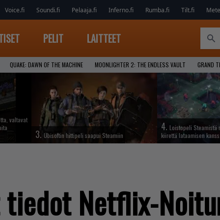
Voice.fi
Soundi.fi
Pelaaja.fi
Inferno.fi
Rumba.fi
Tilt.fi
Metel
TISET
PELIT
LAITTEET
QUAKE: DAWN OF THE MACHINE
MOONLIGHTER 2: THE ENDLESS VAULT
GRAND T
tta, valtavat
4.
oita
Loistopeli Steamistä 
3.
Ubisoftin hittipeli saapui Steamiin
kiirettä lataamisen kans
tiedot Netflix-Noitur