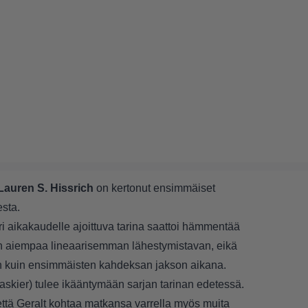
Lauren S. Hissrich
on kertonut ensimmäiset
esta.
aikakaudelle ajoittuva tarina saattoi hämmentää
kin aiempaa lineaarisemman lähestymistavan, eikä
jon kuin ensimmäisten kahdeksan jakson aikana.
askier) tulee ikääntymään sarjan tarinan edetessä.
tä Geralt kohtaa matkansa varrella myös muita