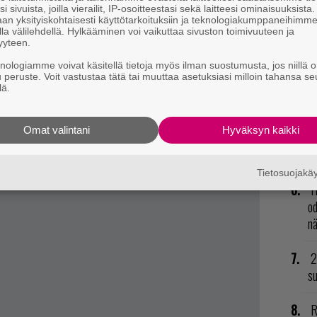
kl
i sivuista, joilla vierailit, IP-osoitteestasi sekä laitteesi ominaisuuksista
an yksityiskohtaisesti käyttötarkoituksiin ja teknologiakumppaneihimm
la välilehdellä. Hylkääminen voi vaikuttaa sivuston toimivuuteen ja
U
yyteen.
knologiamme voivat käsitellä tietoja myös ilman suostumusta, jos niillä o
L
u peruste. Voit vastustaa tätä tai muuttaa asetuksiasi milloin tahansa se
t mistä kahvitauolla puhutaan! Nappaa ajankohtaiset
ki
lä.
postiin tästä.
N
Omat valintani
Hyväksyn kaikki
il
li
Tietosuojak
H
od
n
2
su
R