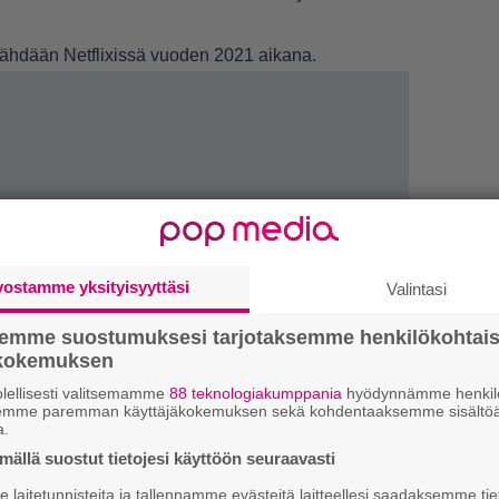
nähdään Netflixissä vuoden 2021 aikana.
vostamme yksityisyyttäsi
Valintasi
LUETU
semme suostumuksesi tarjotaksemme henkilökohtai
ökokemuksen
E
il
lellisesti valitsemamme
88 teknologiakumppania
hyödynnämme henkilö
semme paremman käyttäjäkokemuksen sekä kohdentaaksemme sisältöä
a.
R
ällä suostut tietojesi käyttöön seuraavasti
va
laitetunnisteita ja tallennamme evästeitä laitteellesi saadaksemme tie