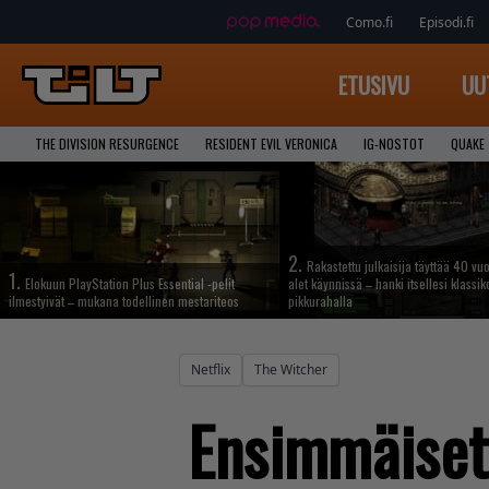
Como.fi
Episodi.fi
ETUSIVU
UU
THE DIVISION RESURGENCE
RESIDENT EVIL VERONICA
IG-NOSTOT
QUAKE
2.
Rakastettu julkaisija täyttää 40 vuo
1.
Elokuun PlayStation Plus Essential -pelit
alet käynnissä – hanki itsellesi klassik
ilmestyivät – mukana todellinen mestariteos
pikkurahalla
Netflix
The Witcher
Ensimmäiset 