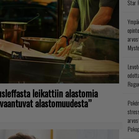
Star 
Ympär
opint
arvos
Myste
Levoto
odott
Rogue
sleffasta leikattiin alastomia
aivaantuvat alastomuudesta”
Poké
stres
arvos
Pokop