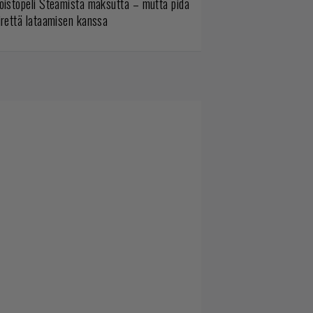
oistopeli Steamistä maksutta – mutta pidä
irettä lataamisen kanssa