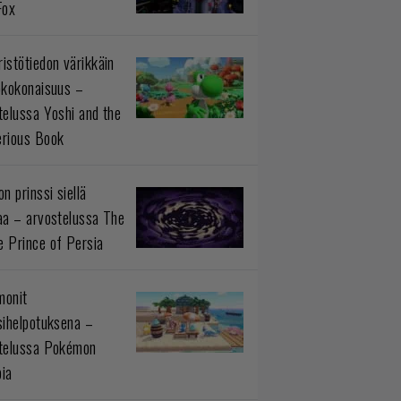
Fox
istötiedon värikkäin
okokonaisuus –
telussa Yoshi and the
rious Book
n prinssi siellä
aa – arvostelussa The
 Prince of Persia
monit
sihelpotuksena –
telussa Pokémon
ia