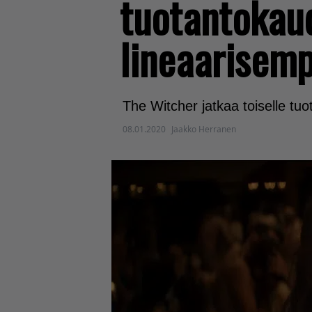
tuotantokau
lineaarisem
The Witcher jatkaa toiselle tuo
08.01.2020
Jaakko Herranen