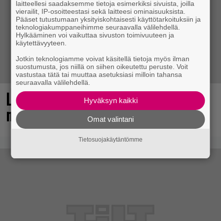
laitteellesi saadaksemme tietoja esimerkiksi sivuista, joilla
vierailit, IP-osoitteestasi sekä laitteesi ominaisuuksista.
Pääset tutustumaan yksityiskohtaisesti käyttötarkoituksiin ja
teknologiakumppaneihimme seuraavalla välilehdellä.
Hylkääminen voi vaikuttaa sivuston toimivuuteen ja
käytettävyyteen.
Jotkin teknologiamme voivat käsitellä tietoja myös ilman
suostumusta, jos niillä on siihen oikeutettu peruste. Voit
vastustaa tätä tai muuttaa asetuksiasi milloin tahansa
seuraavalla välilehdellä.
Loistopeli Steamistä maksutta –
Hyväksyn kaikki
mutta pidä kiirettä lataamisen kanssa
Omat valintani
Tietosuojakäytäntömme