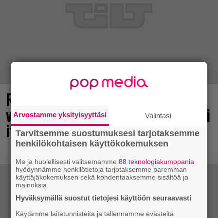
Rakastettu julkaisija täyttää 40
vuotta, valtavat alet käynnissä – hanki
Arvostamme yksityisyyttäsi
Valintasi
itsellesi klassikoita pikkurahalla
Tarvitsemme suostumuksesi tarjotaksemme
henkilökohtaisen käyttökokemuksen
Me ja huolellisesti valitsemamme
88 teknologiakumppania
hyödynnämme henkilötietoja tarjotaksemme paremman
käyttäjäkokemuksen sekä kohdentaaksemme sisältöä ja
mainoksia.
Hyväksymällä suostut tietojesi käyttöön seuraavasti
Käytämme laitetunnisteita ja tallennamme evästeitä