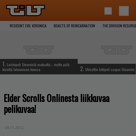
RESIDENT EVIL VERONICA
BEASTS OF REINCARNATION
THE DIVISION RESURG
1.
Loistopeli Steamistä maksutta – mutta pidä
2.
kiirettä lataamisen kanssa
Ubisoftin hittipeli saapui Steamiin
Elder Scrolls Onlinesta liikkuvaa
pelikuvaa!
09.11.2012