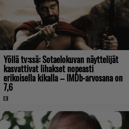
Yöllä tv:ssä: Sotaelokuvan näyttelijät
kasvattivat lihakset nopeasti
erikoisella kikalla – IMDb-arvosana on
7,6