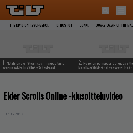
THE DIVISION RESURGENCE
IG-NOSTOT
QUAKE
QUAKE: DAWN OF THE MA
1.
2.
Nyt ilmaiseksi Steamissa – nappaa tämä
No johan pomppasi: 30 vuotta sitte
avaruusseikkailu välittömästi talteen!
klassikkoräiskintä sai valtavasti lisää s
Elder Scrolls Online -kiusoitteluvideo
07.05.2012