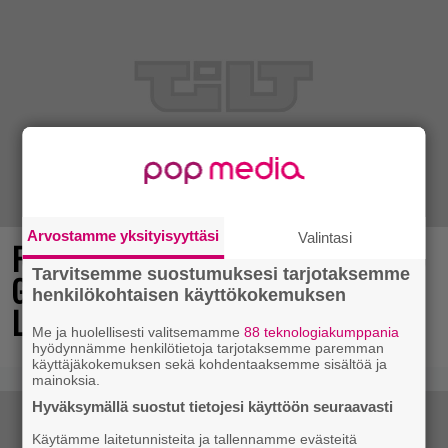
Arvostamme yksityisyyttäsi
Valintasi
Final Fantasy VII Revelation näytillä
Tarvitsemme suostumuksesi tarjotaksemme
Gamescom-messujen Opening Night
henkilökohtaisen käyttökokemuksen
Live -tapahtumassa
Me ja huolellisesti valitsemamme
88 teknologiakumppania
hyödynnämme henkilötietoja tarjotaksemme paremman
käyttäjäkokemuksen sekä kohdentaaksemme sisältöä ja
mainoksia.
Hyväksymällä suostut tietojesi käyttöön seuraavasti
Käytämme laitetunnisteita ja tallennamme evästeitä