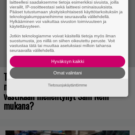
laitteellesi saadaksemme tietoja esimerkiksi sivuista, joilla
vierailit, IP-osoitteestasi sekä laitteesi ominaisuuksista.
Pääset tutustumaan yksityiskohtaisesti käyttötarkoituksiin ja
teknologiakumppaneihimme seuraavalla välilehdellä.
Hylkääminen voi vaikuttaa sivuston toimivuuteen ja
käytettävyyteen.
Jotkin teknologiamme voivat käsitellä tietoja myös ilman
suostumusta, jos niillä on siihen oikeutettu peruste. Voit
vastustaa tätä tai muuttaa asetuksiasi milloin tahansa
seuraavalla välilehdellä.
Hyväksyn kaikki
The Legend of Zelda -elokuvan
Omat valintani
näyttelijöistä huhuillaan ahkerasti –
Tietosuojakäytäntömme
vastikään menehtynyt Sam Neill
mukana?