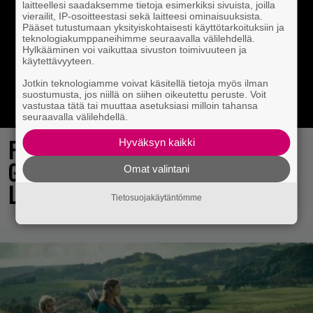
laitteellesi saadaksemme tietoja esimerkiksi sivuista, joilla
vierailit, IP-osoitteestasi sekä laitteesi ominaisuuksista.
Pääset tutustumaan yksityiskohtaisesti käyttötarkoituksiin ja
teknologiakumppaneihimme seuraavalla välilehdellä.
Hylkääminen voi vaikuttaa sivuston toimivuuteen ja
käytettävyyteen.
Jotkin teknologiamme voivat käsitellä tietoja myös ilman
suostumusta, jos niillä on siihen oikeutettu peruste. Voit
vastustaa tätä tai muuttaa asetuksiasi milloin tahansa
seuraavalla välilehdellä.
Final Fantasy VII Revelation näytillä
Hyväksyn kaikki
Gamescom-messujen Opening Night
Omat valintani
Live -tapahtumassa
Tietosuojakäytäntömme