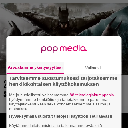
Arvostamme yksityisyyttäsi
Valintasi
Tarvitsemme suostumuksesi tarjotaksemme
25 kaikkien aikojen parasta
henkilökohtaisen käyttökokemuksen
supersankaripeliä listattu
Me ja huolellisesti valitsemamme
88 teknologiakumppania
hyödynnämme henkilötietoja tarjotaksemme paremman
käyttäjäkokemuksen sekä kohdentaaksemme sisältöä ja
mainoksia.
Hyväksymällä suostut tietojesi käyttöön seuraavasti
Käytämme laitetunnisteita ja tallennamme evästeitä