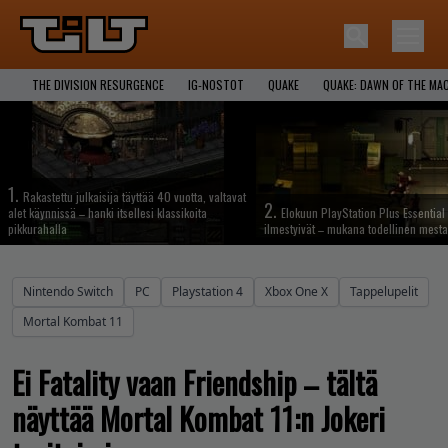
THE DIVISION RESURGENCE
IG-NOSTOT
QUAKE
QUAKE: DAWN OF THE MA
1.
Rakastettu julkaisija täyttää 40 vuotta, valtavat
2.
alet käynnissä – hanki itsellesi klassikoita
Elokuun PlayStation Plus Essential 
pikkurahalla
ilmestyivät – mukana todellinen mesta
Nintendo Switch
PC
Playstation 4
Xbox One X
Tappelupelit
Mortal Kombat 11
Ei Fatality vaan Friendship – tältä
näyttää Mortal Kombat 11:n Jokeri