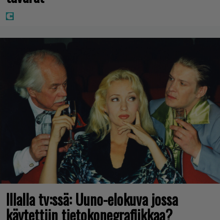
Illalla tv:ssä: Uuno-elokuva jossa
käytettiin tietokonegrafiikkaa?