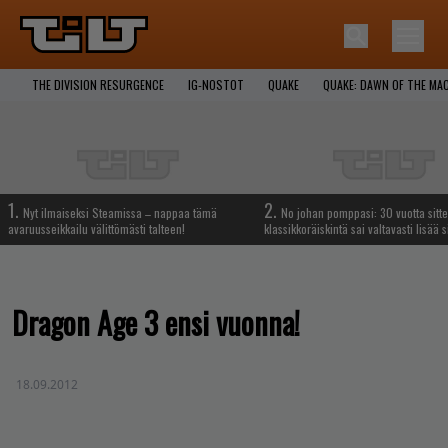
THE DIVISION RESURGENCE
IG-NOSTOT
QUAKE
QUAKE: DAWN OF THE MA
1.
2.
Nyt ilmaiseksi Steamissa – nappaa tämä
No johan pomppasi: 30 vuotta sitte
avaruusseikkailu välittömästi talteen!
klassikkoräiskintä sai valtavasti lisää s
Dragon Age 3 ensi vuonna!
18.09.2012