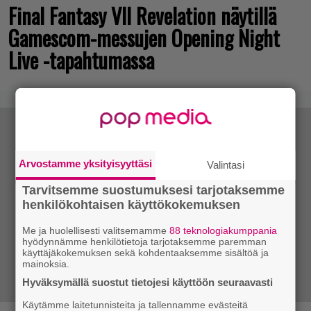
Final Fantasy VII Revelation näytillä
Gamescom-messujen Opening Night
Live -tapahtumassa
Arvostamme yksityisyyttäsi
Valintasi
Tarvitsemme suostumuksesi tarjotaksemme
henkilökohtaisen käyttökokemuksen
Me ja huolellisesti valitsemamme
88 teknologiakumppania
hyödynnämme henkilötietoja tarjotaksemme paremman
käyttäjäkokemuksen sekä kohdentaaksemme sisältöä ja
mainoksia.
Hyväksymällä suostut tietojesi käyttöön seuraavasti
Käytämme laitetunnisteita ja tallennamme evästeitä