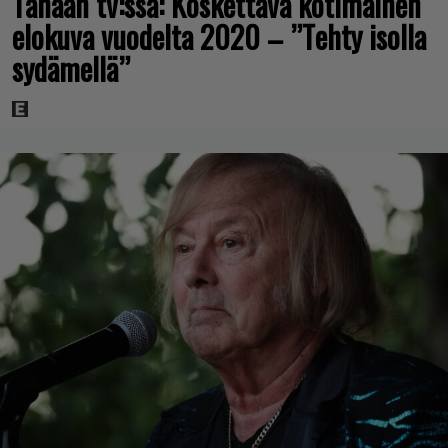
Tänään tv:ssä: Koskettava kotimainen
elokuva vuodelta 2020 – ”Tehty isolla
sydämellä”