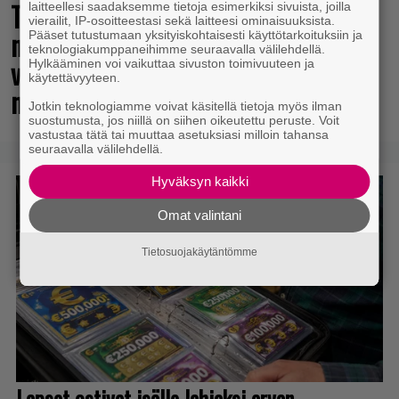
The Legend of Zelda -elokuvan
laitteellesi saadaksemme tietoja esimerkiksi sivuista, joilla
vierailit, IP-osoitteestasi sekä laitteesi ominaisuuksista.
näyttelijöistä huhuillaan ahkerasti –
Pääset tutustumaan yksityiskohtaisesti käyttötarkoituksiin ja
teknologiakumppaneihimme seuraavalla välilehdellä.
vastikään menehtynyt Sam Neill
Hylkääminen voi vaikuttaa sivuston toimivuuteen ja
käytettävyyteen.
mukana?
Jotkin teknologiamme voivat käsitellä tietoja myös ilman
suostumusta, jos niillä on siihen oikeutettu peruste. Voit
vastustaa tätä tai muuttaa asetuksiasi milloin tahansa
seuraavalla välilehdellä.
Hyväksyn kaikki
Omat valintani
Tietosuojakäytäntömme