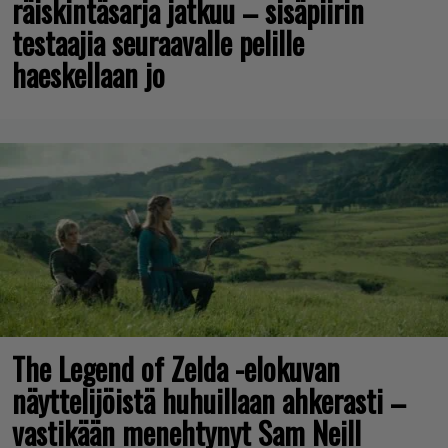
räiskintäsarja jatkuu – sisäpiirin
testaajia seuraavalle pelille
haeskellaan jo
The Legend of Zelda -elokuvan
näyttelijöistä huhuillaan ahkerasti –
vastikään menehtynyt Sam Neill