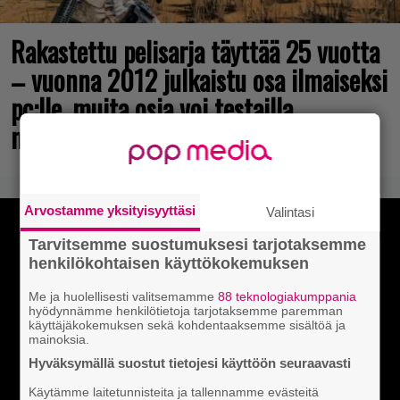
Rakastettu pelisarja täyttää 25 vuotta
– vuonna 2012 julkaistu osa ilmaiseksi
pc:lle, muita osia voi testailla
maksutta
Arvostamme yksityisyyttäsi
Valintasi
Tarvitsemme suostumuksesi tarjotaksemme
henkilökohtaisen käyttökokemuksen
Me ja huolellisesti valitsemamme
88 teknologiakumppania
hyödynnämme henkilötietoja tarjotaksemme paremman
käyttäjäkokemuksen sekä kohdentaaksemme sisältöä ja
mainoksia.
Hyväksymällä suostut tietojesi käyttöön seuraavasti
Käytämme laitetunnisteita ja tallennamme evästeitä