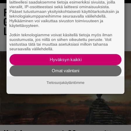
laitteellesi saadaksemme tietoja esimerkiksi sivuista, joilla
vierailit, IP-osoitteestasi sekä laitteesi ominaisuuksista.
Final Fantasy VII Revelation näytillä
Pääset tutustumaan yksityiskohtaisesti käyttötarkoituksiin ja
teknologiakumppaneihimme seuraavalla välilehdellä.
Gamescom-messujen Opening Night
Hylkääminen voi vaikuttaa sivuston toimivuuteen ja
käytettävyyteen.
Live -tapahtumassa
Jotkin teknologiamme voivat käsitellä tietoja myös ilman
suostumusta, jos niillä on siihen oikeutettu peruste. Voit
vastustaa tätä tai muuttaa asetuksiasi milloin tahansa
seuraavalla välilehdellä.
Hyväksyn kaikki
Omat valintani
Tietosuojakäytäntömme