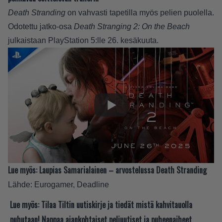
Death Stranding
on vahvasti tapetilla myös pelien puolella.
Odotettu jatko-osa
Death Stranging 2: On the Beach
julkaistaan PlayStation 5:lle 26. kesäkuuta.
Lue myös:
Laupias Samarialainen – arvostelussa Death Stranding
Lähde:
Eurogamer
,
Deadline
Lue myös:
Tilaa Tiltin uutiskirje ja tiedät mistä kahvitauolla
puhutaan! Nappaa ajankohtaiset peliuutiset ja puheenaiheet