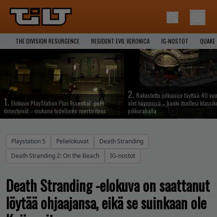
THE DIVISION RESURGENCE
RESIDENT EVIL VERONICA
IG-NOSTOT
QUAKE
2.
Rakastettu julkaisija täyttää 40 vuo
1.
Elokuun PlayStation Plus Essential -pelit
alet käynnissä – hanki itsellesi klassik
ilmestyivät – mukana todellinen mestariteos
pikkurahalla
Playstation 5
Pelielokuvat
Death Stranding
Death Stranding 2: On the Beach
IG-nostot
Death Stranding -elokuva on saattanut
löytää ohjaajansa, eikä se suinkaan ole