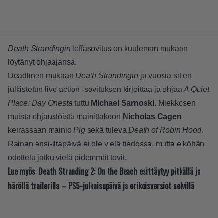
Death Strandingin
leffasovitus on kuuleman mukaan
löytänyt ohjaajansa.
Deadlinen
mukaan
Death Strandingin
jo vuosia sitten
julkistetun live action -sovituksen kirjoittaa ja ohjaa
A Quiet
Place: Day Onesta
tuttu
Michael Sarnoski
. Miekkosen
muista ohjaustöistä mainittakoon
Nicholas Cagen
kerrassaan mainio
Pig
sekä tuleva
Death of Robin Hood
.
Rainan ensi-iltapäivä ei ole vielä tiedossa, mutta eiköhän
odottelu jatku vielä pidemmät tovit.
Lue myös:
Death Stranding 2: On the Beach esittäytyy pitkällä ja
häröllä trailerilla – PS5-julkaisupäivä ja erikoisversiot selvillä