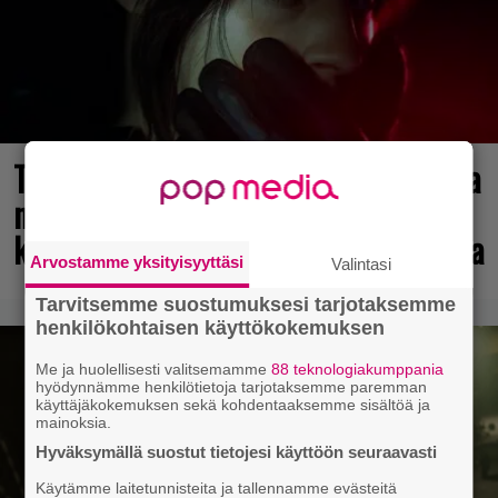
Tulevasta Resident Evil -uusioversiosta
näyttäisi tulevan menestys – jo yli
kahden miljoonan pelaajan toivelistalla
Arvostamme yksityisyyttäsi
Valintasi
Tarvitsemme suostumuksesi tarjotaksemme
henkilökohtaisen käyttökokemuksen
Me ja huolellisesti valitsemamme
88 teknologiakumppania
hyödynnämme henkilötietoja tarjotaksemme paremman
käyttäjäkokemuksen sekä kohdentaaksemme sisältöä ja
mainoksia.
Hyväksymällä suostut tietojesi käyttöön seuraavasti
Käytämme laitetunnisteita ja tallennamme evästeitä