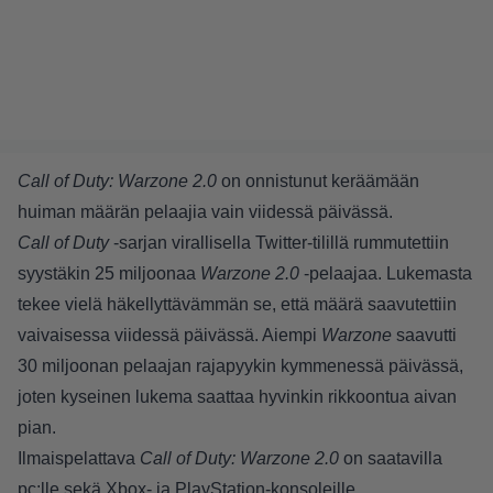
Call of Duty: Warzone 2.0
on onnistunut keräämään
huiman määrän pelaajia vain viidessä päivässä.
Call of Duty
-sarjan virallisella Twitter-tilillä rummutettiin
syystäkin 25 miljoonaa
Warzone 2.0
-pelaajaa. Lukemasta
tekee vielä häkellyttävämmän se, että määrä saavutettiin
vaivaisessa viidessä päivässä. Aiempi
Warzone
saavutti
30 miljoonan pelaajan rajapyykin kymmenessä päivässä,
joten kyseinen lukema saattaa hyvinkin rikkoontua aivan
pian.
Ilmaispelattava
Call of Duty: Warzone 2.0
on saatavilla
pc:lle sekä Xbox- ja PlayStation-konsoleille.