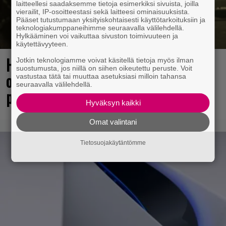
laitteellesi saadaksemme tietoja esimerkiksi sivuista, joilla
vierailit, IP-osoitteestasi sekä laitteesi ominaisuuksista.
Pääset tutustumaan yksityiskohtaisesti käyttötarkoituksiin ja
teknologiakumppaneihimme seuraavalla välilehdellä.
Hylkääminen voi vaikuttaa sivuston toimivuuteen ja
käytettävyyteen.
Huomio, kaikki Grand Theft Auto 6:n
Jotkin teknologiamme voivat käsitellä tietoja myös ilman
suostumusta, jos niillä on siihen oikeutettu peruste. Voit
odottajat: Netflixiin tulee pian
vastustaa tätä tai muuttaa asetuksiasi milloin tahansa
seuraavalla välilehdellä.
pakollista nähtävää
Hyväksyn kaikki
Omat valintani
Tietosuojakäytäntömme