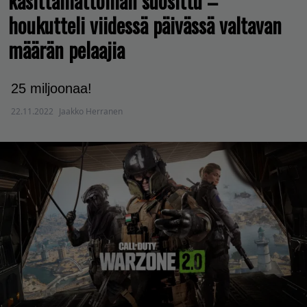
käsittämättömän suosittu –
houkutteli viidessä päivässä valtavan
määrän pelaajia
25 miljoonaa!
22.11.2022
Jaakko Herranen