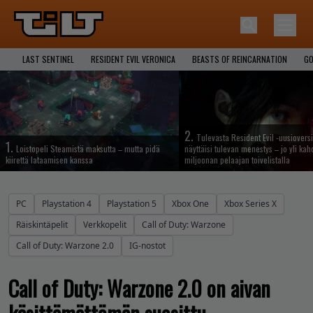
LAST SENTINEL
RESIDENT EVIL VERONICA
BEASTS OF REINCARNATION
GO
2.
Tulevasta Resident Evil -uusiovers
1.
Loistopeli Steamistä maksutta – mutta pidä
näyttäisi tulevan menestys – jo yli ka
kiirettä lataamisen kanssa
miljoonan pelaajan toivelistalla
PC
Playstation 4
Playstation 5
Xbox One
Xbox Series X
Räiskintäpelit
Verkkopelit
Call of Duty: Warzone
Call of Duty: Warzone 2.0
IG-nostot
Call of Duty: Warzone 2.0 on aivan