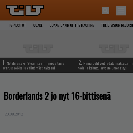
IG-NOSTOT
QUAKE
QUAKE: DAWN OF THE MACHINE
THE DIVISION RESUR
1.
2.
Nyt ilmaiseksi Steamissa – nappaa tämä
Nämä pelit voit ladata maksutta –
avaruusseikkailu välittömästi talteen!
todella kehuttu arvostelumenestys
Borderlands 2 jo nyt 16-bittisenä
23.08.2012