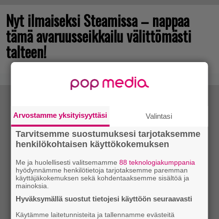
Nyt ilmaiseksi Steamissa – nappaa
tämä avaruusseikkailu välittömästi
talteen!
Arvostamme yksityisyyttäsi
Valintasi
Tarvitsemme suostumuksesi tarjotaksemme
henkilökohtaisen käyttökokemuksen
Me ja huolellisesti valitsemamme
88 teknologiakumppania
hyödynnämme henkilötietoja tarjotaksemme paremman
käyttäjäkokemuksen sekä kohdentaaksemme sisältöä ja
mainoksia.
Hyväksymällä suostut tietojesi käyttöön seuraavasti
Käytämme laitetunnisteita ja tallennamme evästeitä