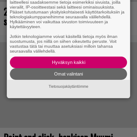
laitteellesi saadaksemme tietoja esimerkiksi sivuista, joilla
vierailit, IP-osoitteestasi sekä laitteesi ominaisuuksista.
25 kaikkien aikojen parasta
Pääset tutustumaan yksityiskohtaisesti käyttötarkoituksiin ja
teknologiakumppaneihimme seuraavalla välilehdellä.
supersankaripeliä listattu
Hylkääminen voi vaikuttaa sivuston toimivuuteen ja
käytettävyyteen.
Jotkin teknologiamme voivat käsitellä tietoja myös ilman
suostumusta, jos niillä on siihen oikeutettu peruste. Voit
vastustaa tätä tai muuttaa asetuksiasi milloin tahansa
seuraavalla välilehdellä.
Hyväksyn kaikki
Omat valintani
Tietosuojakäytäntömme