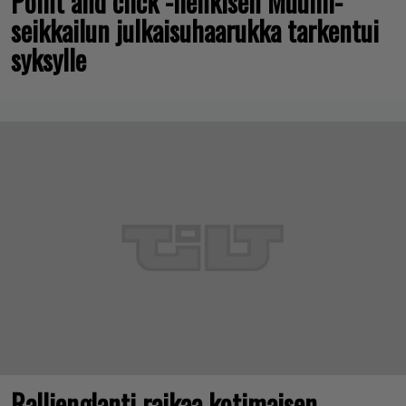
Point and click -henkisen Muumi-
seikkailun julkaisuhaarukka tarkentui
syksylle
Rallienglanti raikaa kotimaisen