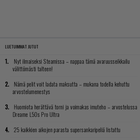
LUETUIMMAT JUTUT
Nyt ilmaiseksi Steamissa – nappaa tämä avaruusseikkailu
välittömästi talteen!
Nämä pelit voit ladata maksutta – mukana todella kehuttu
arvostelumenestys
Huomiota herättävä torni ja voimakas imuteho – arvostelussa
Dreame L50s Pro Ultra
25 kaikkien aikojen parasta supersankaripeliä listattu