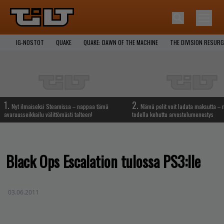
IG-NOSTOT
QUAKE
QUAKE: DAWN OF THE MACHINE
THE DIVISION RESUR
1.
2.
Nyt ilmaiseksi Steamissa – nappaa tämä
Nämä pelit voit ladata maksutta –
avaruusseikkailu välittömästi talteen!
todella kehuttu arvostelumenestys
Black Ops Escalation tulossa PS3:lle
03.06.2011