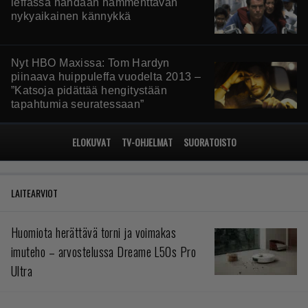
leffassa nähdään hämmenttävän
nykyaikainen kännykkä
Nyt HBO Maxissa: Tom Hardyn
piinaava huippuleffa vuodelta 2013 –
”Katsoja pidättää hengitystään
tapahtumia seuratessaan”
ELOKUVAT
TV-OHJELMAT
SUORATOISTO
LAITEARVIOT
Huomiota herättävä torni ja voimakas
imuteho – arvostelussa Dreame L50s Pro
Ultra