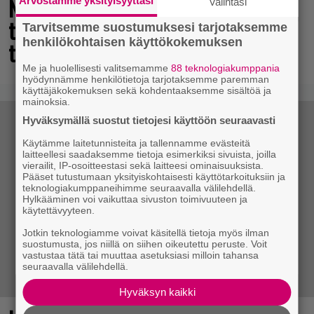
Nyt ilmaiseksi Steamissa – nappaa
Arvostamme yksityisyyttäsi
Valintasi
tämä avaruusseikkailu välittömästi
Tarvitsemme suostumuksesi tarjotaksemme
henkilökohtaisen käyttökokemuksen
talteen!
Me ja huolellisesti valitsemamme
88 teknologiakumppania
hyödynnämme henkilötietoja tarjotaksemme paremman
käyttäjäkokemuksen sekä kohdentaaksemme sisältöä ja
mainoksia.
Hyväksymällä suostut tietojesi käyttöön seuraavasti
Käytämme laitetunnisteita ja tallennamme evästeitä
laitteellesi saadaksemme tietoja esimerkiksi sivuista, joilla
vierailit, IP-osoitteestasi sekä laitteesi ominaisuuksista.
Pääset tutustumaan yksityiskohtaisesti käyttötarkoituksiin ja
teknologiakumppaneihimme seuraavalla välilehdellä.
Hylkääminen voi vaikuttaa sivuston toimivuuteen ja
käytettävyyteen.
Jotkin teknologiamme voivat käsitellä tietoja myös ilman
suostumusta, jos niillä on siihen oikeutettu peruste. Voit
vastustaa tätä tai muuttaa asetuksiasi milloin tahansa
seuraavalla välilehdellä.
Hyväksyn kaikki