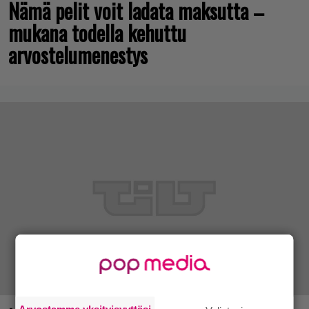
Nämä pelit voit ladata maksutta –
mukana todella kehuttu
arvostelumenestys