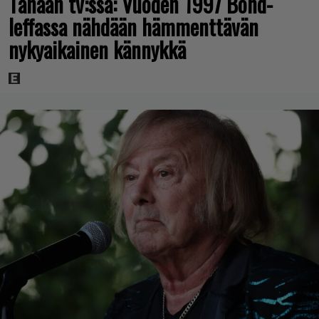
Tänään tv:ssä: Vuoden 1997 Bond-
leffassa nähdään hämmenttävän
nykyaikainen kännykkä