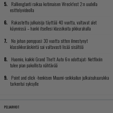
Rallienglanti raikaa kotimaisen Wreckfest 2:n uudella
esittelyvideolla
Rakastettu julkaisija täyttää 40 vuotta, valtavat alet
käynnissä – hanki itsellesi klassikoita pikkurahalla
No johan pomppasi: 30 vuotta sitten ilmestynyt
klassikkoräiskintä sai valtavasti lisää sisältöä
Huomio, kaikki Grand Theft Auto 6:n odottajat: Netflixiin
tulee pian pakollista nähtävää
Point and click -henkisen Muumi-seikkailun julkaisuhaarukka
tarkentui syksylle
PELIARVIOT