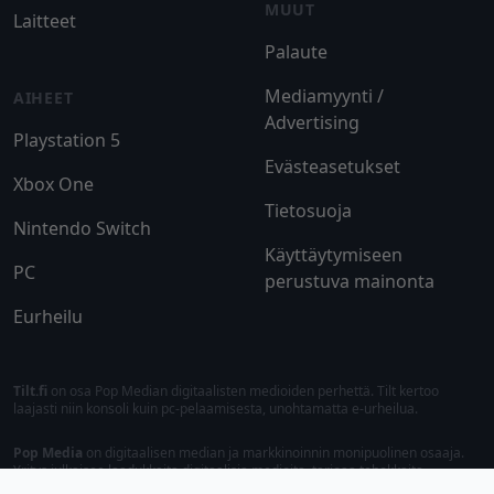
MUUT
Laitteet
Palaute
Mediamyynti /
AIHEET
Advertising
Playstation 5
Evästeasetukset
Xbox One
Tietosuoja
Nintendo Switch
Käyttäytymiseen
PC
perustuva mainonta
Eurheilu
Tilt.fi
on osa Pop Median digitaalisten medioiden perhettä. Tilt kertoo
laajasti niin konsoli kuin pc-pelaamisesta, unohtamatta e-urheilua.
Pop Media
on digitaalisen median ja markkinoinnin monipuolinen osaaja.
Yritys julkaisee laadukkaita digitaalisia medioita, tarjoaa tehokkaita
ratkaisuja mainontaan sekä markkinointipalveluita.