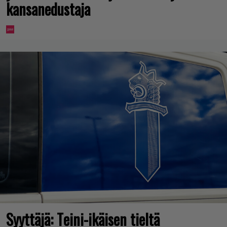
kansanedustaja
Syyttäjä: Teini-ikäisen tieltä