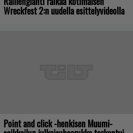
Rallienglanti raikaa kotimaisen
Wreckfest 2:n uudella esittelyvideolla
Point and click -henkisen Muumi-
seikkailun julkaisuhaarukka tarkentui