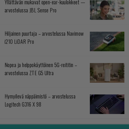
Yllättävän mukavat open-ear-kuulokkeet —
arvostelussa JBL Sense Pro
Hiljainen puurtaja – arvostelussa Navimow
i210 LiDAR Pro
Nopea ja helppokäyttöinen 5G-reititin –
arvostelussa ZTE G5 Ultra
Hymyilevä näppäimistö – arvostelussa
Logitech G316 X 98