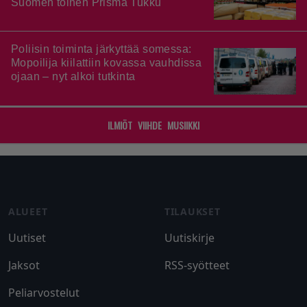
Suomen toinen Prisma Tukku
Poliisin toiminta järkyttää somessa:
Mopoilija kiilattiin kovassa vauhdissa
ojaan – nyt alkoi tutkinta
ILMIÖT
VIIHDE
MUSIIKKI
Footer
ALUEET
TILAUKSET
Uutiset
Uutiskirje
Jaksot
RSS-syötteet
Peliarvostelut