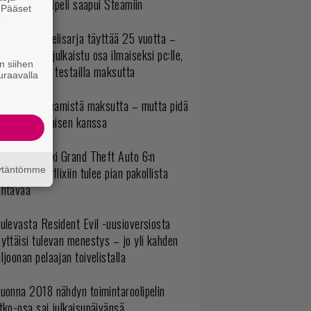
bisoftin hittipeli saapui Steamiin
. Pääset
e
akastettu pelisarja täyttää 25 vuotta –
onna 2012 julkaistu osa ilmaiseksi pc:lle,
n siihen
ita osia voi testailla maksutta
uraavalla
oistopeli Steamistä maksutta – mutta pidä
irettä lataamisen kanssa
uomio, kaikki Grand Theft Auto 6:n
äytäntömme
ottajat: Netflixiin tulee pian pakollista
ähtävää
ulevasta Resident Evil -uusioversiosta
yttäisi tulevan menestys – jo yli kahden
ljoonan pelaajan toivelistalla
uonna 2018 nähdyn toimintaroolipelin
tko-osa sai julkaisupäivänsä