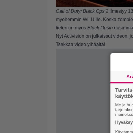
Call of Duty: Black Ops 2
ilmestyy 13
myöhemmin Wii U:lle. Koska zombiet o
tietenkin myös
Black Opsin
uusimmas
Nyt Activision on julkaissut videon, 
Tsekkaa video ylhäältä!
Ar
Tarvit
käytt
Me ja huo
tarjotak
mainoksi
Hyväksym
Käytämme 