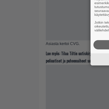
esimerkiks
tutustuma
seuraaval
käytettäv
Jotkin te
oikeutett
välilehdel
Asiasta kertoi
CVG
.
Lue myös:
Tilaa Tiltin uutiskirje ja tiedä
peliuutiset ja puheenaiheet suoraan sähkö