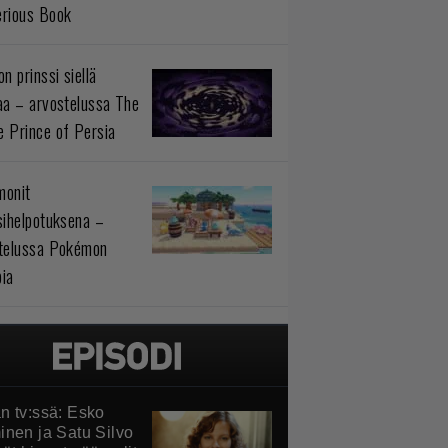
rious Book
n prinssi siellä
aa – arvostelussa The
 Prince of Persia
monit
sihelpotuksena –
telussa Pokémon
ia
n tv:ssä: Esko
inen ja Satu Silvo