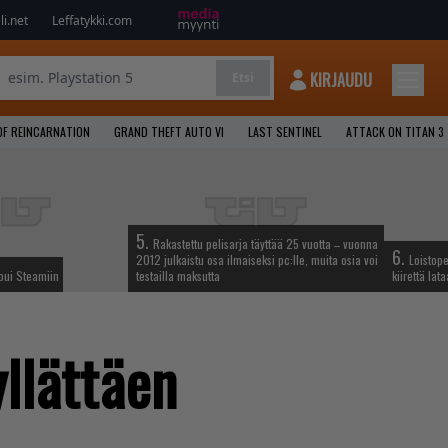
i.net
Leffatykki.com
KIRJAUDU
Etsi
OF REINCARNATION
GRAND THEFT AUTO VI
LAST SENTINEL
ATTACK ON TITAN 3
5.
Rakastettu pelisarja täyttää 25 vuotta – vuonna
6.
2012 julkaistu osa ilmaiseksi pc:lle, muita osia voi
Loistop
apui Steamiin
testailla maksutta
kiirettä la
llättäen