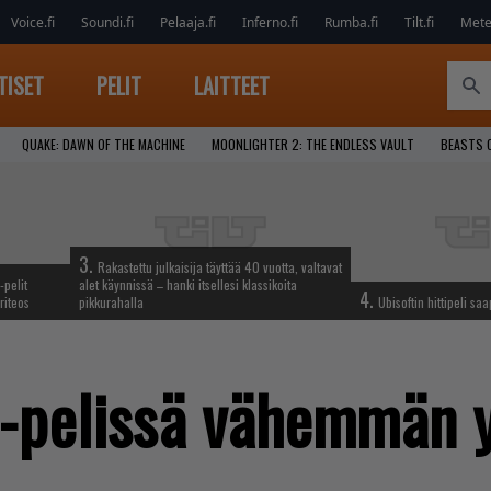
Voice.fi
Soundi.fi
Pelaaja.fi
Inferno.fi
Rumba.fi
Tilt.fi
Metel
TISET
PELIT
LAITTEET
QUAKE: DAWN OF THE MACHINE
MOONLIGHTER 2: THE ENDLESS VAULT
BEASTS 
3.
Rakastettu julkaisija täyttää 40 vuotta, valtavat
-pelit
alet käynnissä – hanki itsellesi klassikoita
4.
riteos
pikkurahalla
Ubisoftin hittipeli sa
 -pelissä vähemmän y