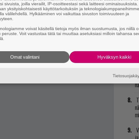
U
i sivuista, joilla vierailit, IP-osoitteestasi sekä laitteesi ominaisuuksista
an yksityiskohtaisesti käyttötarkoituksiin ja teknologiakumppaneihimm
la välilehdellä. Hylkääminen voi vaikuttaa sivuston toimivuuteen ja
R
yyteen.
vu
knologiamme voivat käsitellä tietoja myös ilman suostumusta, jos niillä o
mu
u peruste. Voit vastustaa tätä tai muuttaa asetuksiasi milloin tahansa se
lä.
L
ki
Omat valintani
Hyväksyn kaikki
t mistä kahvitauolla puhutaan! Nappaa ajankohtaiset
H
Tietosuojak
od
postiin tästä.
n
T
nä
mi
V
ja