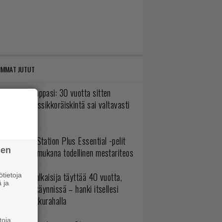
IMMAT JUTUT
o johan pomppasi: 30 vuotta sitten
mestynyt klassikkoräiskintä sai valtavasti
sää sisältöä
lokuun PlayStation Plus Essential -pelit
sen
mestyivät – mukana todellinen mestariteos
akastettu julkaisija täyttää 40 vuotta,
tietoja
 ja
ltavat alet käynnissä – hanki itsellesi
assikoita pikkurahalla
toja