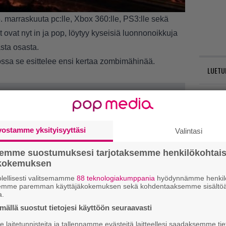
. marraskuuta pc:lle, Xbox 360:lle, PS3:lle sekä
vat nyt in ja pop, löytyy kyseisiä luonnonoikkuja
ta osasta.
jossa se esittelee ensi kertaa zombimähinää.
LUETU
N
il
li
vostamme yksityisyyttäsi
Valintasi
E
semme suostumuksesi tarjotaksemme henkilökohtai
il
ökokemuksen
R
lellisesti valitsemamme
88 teknologiakumppania
hyödynnämme henkilö
semme paremman käyttäjäkokemuksen sekä kohdentaaksemme sisältöä
va
a.
kl
ällä suostut tietojesi käyttöön seuraavasti
laitetunnisteita ja tallennamme evästeitä laitteellesi saadaksemme tie