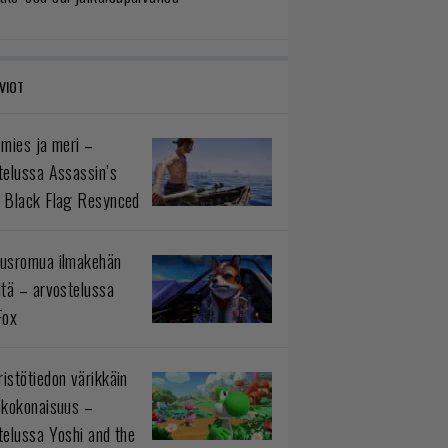
VIOT
 mies ja meri –
telussa Assassin’s
 Black Flag Resynced
usromua ilmakehän
ltä – arvostelussa
Fox
istötiedon värikkäin
okokonaisuus –
telussa Yoshi and the