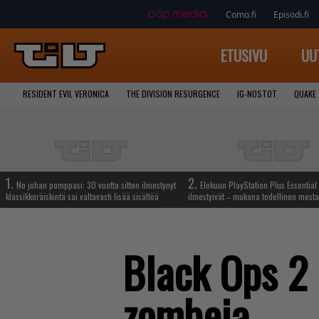
Como.fi
Episodi.fi
ETUSIVU
UU
RESIDENT EVIL VERONICA
THE DIVISION RESURGENCE
IG-NOSTOT
QUAKE
1.
2.
No johan pomppasi: 30 vuotta sitten ilmestynyt
Elokuun PlayStation Plus Essential 
klassikkoräiskintä sai valtavasti lisää sisältöä
ilmestyivät – mukana todellinen mesta
Black Ops 2
zombeja