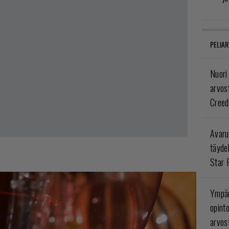
PELIAR
Nuori
arvos
Creed
Avaru
täyde
Star 
Ympär
opint
arvos