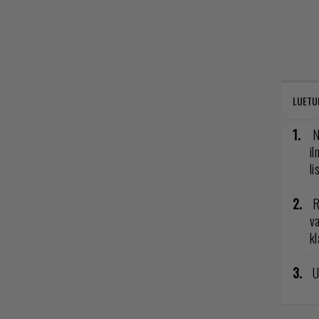
LUETU
N
il
li
R
va
kl
U