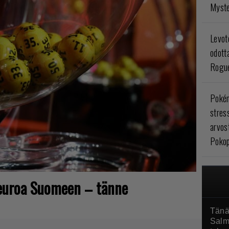
Myste
Levoto
odott
Rogue
Poké
stres
arvos
Pokop
euroa Suomeen – tänne
Tänä
Salm