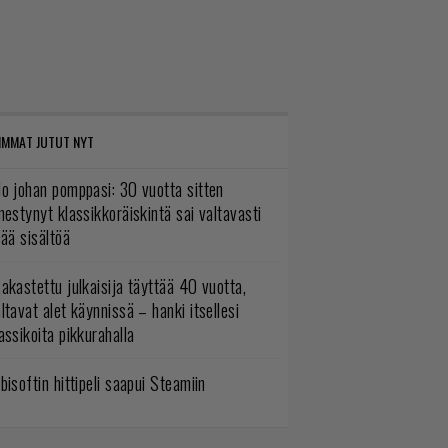
IMMAT JUTUT NYT
o johan pomppasi: 30 vuotta sitten
mestynyt klassikkoräiskintä sai valtavasti
sää sisältöä
akastettu julkaisija täyttää 40 vuotta,
ltavat alet käynnissä – hanki itsellesi
assikoita pikkurahalla
bisoftin hittipeli saapui Steamiin