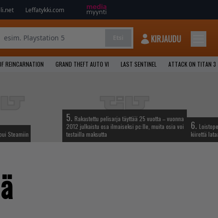
i.net
Leffatykki.com
KIRJAUDU
Etsi
OF REINCARNATION
GRAND THEFT AUTO VI
LAST SENTINEL
ATTACK ON TITAN 3
5.
Rakastettu pelisarja täyttää 25 vuotta – vuonna
6.
2012 julkaistu osa ilmaiseksi pc:lle, muita osia voi
Loistop
apui Steamiin
testailla maksutta
kiirettä la
iä