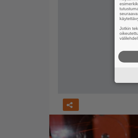
esimerkiks
tutustuma
seuraaval
käytettäv
Jotkin te
oikeutett
välilehdel