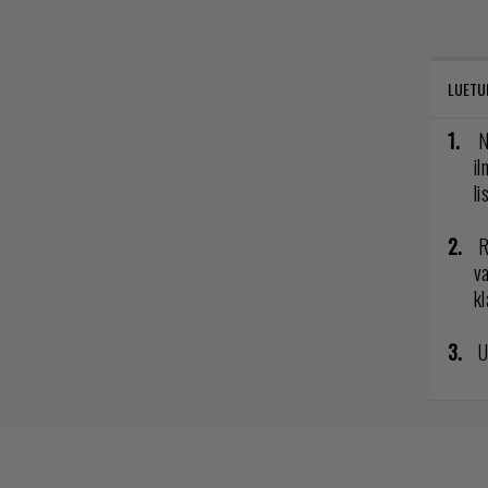
LUETU
N
il
li
R
va
kl
U