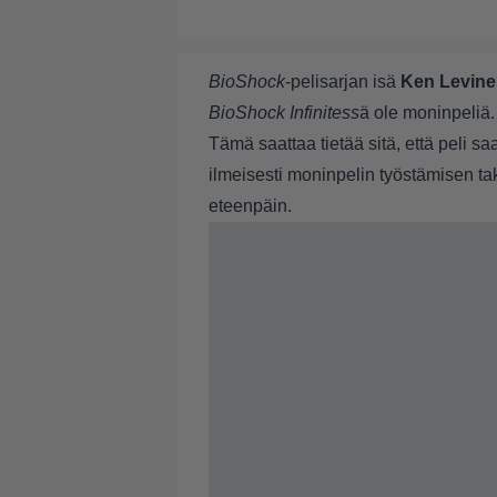
BioShock
-pelisarjan isä
Ken Levine
BioShock Infinitess
ä ole moninpeliä.
Tämä saattaa tietää sitä, että peli s
ilmeisesti moninpelin työstämisen ta
eteenpäin.