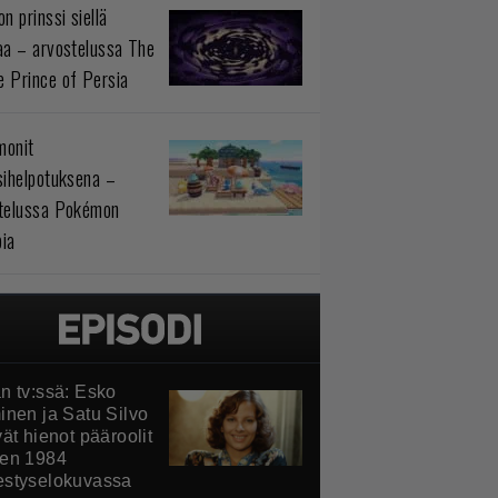
n prinssi siellä
aa – arvostelussa The
 Prince of Persia
monit
sihelpotuksena –
telussa Pokémon
ia
n tv:ssä: Esko
inen ja Satu Silvo
ät hienot pääroolit
en 1984
styselokuvassa