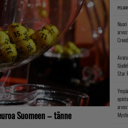
PELIAR
Nuori
arvos
Creed
Avaru
täyde
Star 
Ympär
opint
arvos
euroa Suomeen – tänne
Myste