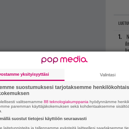
LUETU
N
il
li
E
il
t mistä kahvitauolla puhutaan! Nappaa ajankohtaiset
vostamme yksityisyyttäsi
Valintasi
postiin tästä.
R
semme suostumuksesi tarjotaksemme henkilökohtai
va
ökokemuksen
kl
lellisesti valitsemamme
88 teknologiakumppania
hyödynnämme henkilö
semme paremman käyttäjäkokemuksen sekä kohdentaaksemme sisältöä
a.
U
ällä suostut tietojesi käyttöön seuraavasti
R
laitetunnisteita ja tallennamme evästeitä laitteellesi saadaksemme tie