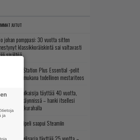
IMMAT JUTUT
o johan pomppasi: 30 vuotta sitten
mestynyt klassikkoräiskintä sai valtavasti
sää sisältöä
lokuun PlayStation Plus Essential -pelit
mestyivät – mukana todellinen mestariteos
akastettu julkaisija täyttää 40 vuotta,
sen
ltavat alet käynnissä – hanki itsellesi
assikoita pikkurahalla
tietoja
 ja
bisoftin hittipeli saapui Steamiin
akastettu pelisarja täyttää 25 vuotta –
toja