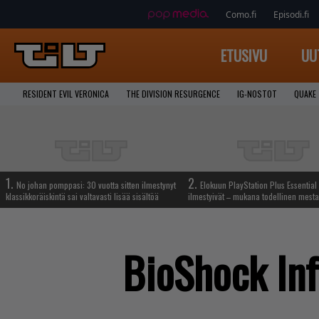
Como.fi
Episodi.fi
ETUSIVU
UU
RESIDENT EVIL VERONICA
THE DIVISION RESURGENCE
IG-NOSTOT
QUAKE
1.
2.
No johan pomppasi: 30 vuotta sitten ilmestynyt
Elokuun PlayStation Plus Essential 
klassikkoräiskintä sai valtavasti lisää sisältöä
ilmestyivät – mukana todellinen mesta
BioShock Inf