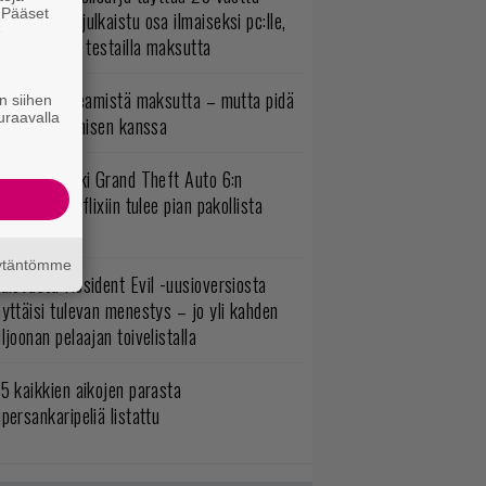
. Pääset
onna 2012 julkaistu osa ilmaiseksi pc:lle,
e
ita osia voi testailla maksutta
oistopeli Steamistä maksutta – mutta pidä
n siihen
uraavalla
irettä lataamisen kanssa
uomio, kaikki Grand Theft Auto 6:n
ottajat: Netflixiin tulee pian pakollista
ähtävää
äytäntömme
ulevasta Resident Evil -uusioversiosta
yttäisi tulevan menestys – jo yli kahden
ljoonan pelaajan toivelistalla
5 kaikkien aikojen parasta
persankaripeliä listattu