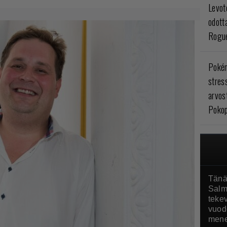
Levoto
odott
Rogue
Poké
stres
arvos
Pokop
Tänä
Salm
tekev
vuod
mene