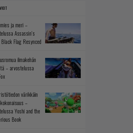
VIOT
 mies ja meri –
telussa Assassin’s
 Black Flag Resynced
usromua ilmakehän
ltä – arvostelussa
Fox
istötiedon värikkäin
okokonaisuus –
telussa Yoshi and the
rious Book