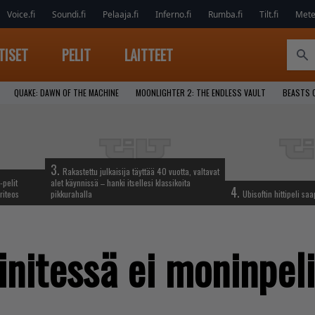
Voice.fi
Soundi.fi
Pelaaja.fi
Inferno.fi
Rumba.fi
Tilt.fi
Metel
TISET
PELIT
LAITTEET
QUAKE: DAWN OF THE MACHINE
MOONLIGHTER 2: THE ENDLESS VAULT
BEASTS 
3.
Rakastettu julkaisija täyttää 40 vuotta, valtavat
-pelit
alet käynnissä – hanki itsellesi klassikoita
4.
riteos
pikkurahalla
Ubisoftin hittipeli sa
initessä ei moninpel