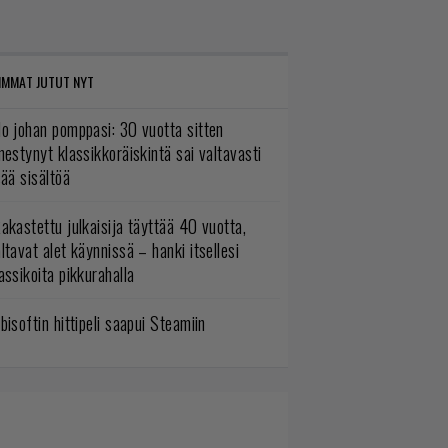
IMMAT JUTUT NYT
o johan pomppasi: 30 vuotta sitten
mestynyt klassikkoräiskintä sai valtavasti
sää sisältöä
akastettu julkaisija täyttää 40 vuotta,
ltavat alet käynnissä – hanki itsellesi
assikoita pikkurahalla
bisoftin hittipeli saapui Steamiin