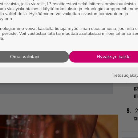
i sivuista, joilla vierailit, IP-osoitteestasi sekä laitteesi ominaisuuksista
vu
an yksityiskohtaisesti käyttötarkoituksiin ja teknologiakumppaneihimm
mu
la välilehdellä. Hylkääminen voi vaikuttaa sivuston toimivuuteen ja
yyteen.
L
knologiamme voivat käsitellä tietoja myös ilman suostumusta, jos niillä o
u peruste. Voit vastustaa tätä tai muuttaa asetuksiasi milloin tahansa se
ki
lä.
H
Omat valintani
Hyväksyn kaikki
od
n
Tietosuojak
T
nä
mi
2
su