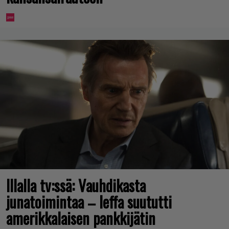
Illalla tv:ssä: Vauhdikasta
junatoimintaa – leffa suututti
amerikkalaisen pankkijätin