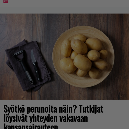
Syötkö perunoita näin? Tutkijat
löysivät yhteyden vakavaan
kansansairauteen