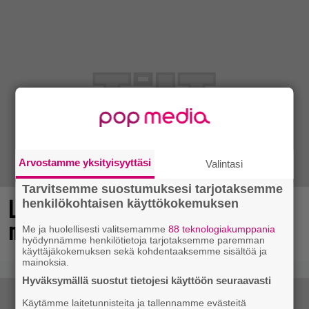
Arvostamme yksityisyyttäsi
Valintasi
Tarvitsemme suostumuksesi tarjotaksemme
Loistopeli Steamistä maksutta –
henkilökohtaisen käyttökokemuksen
mutta pidä kiirettä lataamisen kanssa
Me ja huolellisesti valitsemamme
88 teknologiakumppania
hyödynnämme henkilötietoja tarjotaksemme paremman
käyttäjäkokemuksen sekä kohdentaaksemme sisältöä ja
mainoksia.
Hyväksymällä suostut tietojesi käyttöön seuraavasti
Käytämme laitetunnisteita ja tallennamme evästeitä