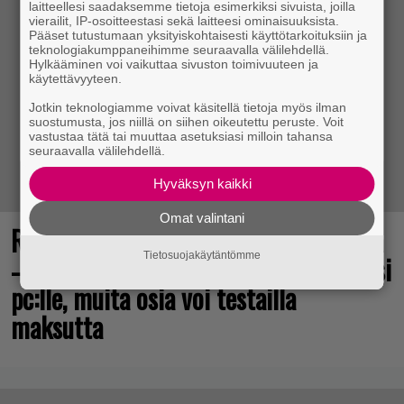
laitteellesi saadaksemme tietoja esimerkiksi sivuista, joilla
vierailit, IP-osoitteestasi sekä laitteesi ominaisuuksista.
Pääset tutustumaan yksityiskohtaisesti käyttötarkoituksiin ja
teknologiakumppaneihimme seuraavalla välilehdellä.
Hylkääminen voi vaikuttaa sivuston toimivuuteen ja
käytettävyyteen.
Jotkin teknologiamme voivat käsitellä tietoja myös ilman
suostumusta, jos niillä on siihen oikeutettu peruste. Voit
vastustaa tätä tai muuttaa asetuksiasi milloin tahansa
seuraavalla välilehdellä.
Hyväksyn kaikki
Omat valintani
Rakastettu pelisarja täyttää 25 vuotta
– vuonna 2012 julkaistu osa ilmaiseksi
Tietosuojakäytäntömme
pc:lle, muita osia voi testailla
maksutta