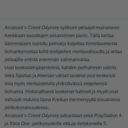
Assassin’s Creed Odyssey
syöksee pelaajat muinaiseen
Kreikkaan suosittujen assassiinien pariin. Tällä kertaa
äärimmäisen suosittu pelisarja kuljettaa toimintavetoista
tarinankerrontaa kohti roolipelien monipuolisuutta ja antaa
pelaajille entistä enemmän valinnanvaraa.
Uusi keskustelujärjestelmä, kahden pelihahmon valinta
sekä Spartan ja Ateenan väliset taistelut ovat keskeisiä
osia myös meritaisteluita yhdistävässä eeppisessä
tarinassa. Historiallisesti keskeiset hahmot ja myytit ovat
vahvasti mukana läsnä Kreikan menneisyyttä sivuavassa
pelikokonaisuudessa.
Assassin’s Creed Odyssey
julkaistaan sekä PlayStation 4-
ja Xbox One -pelikonsoleille että pc-tietokoneille 5.