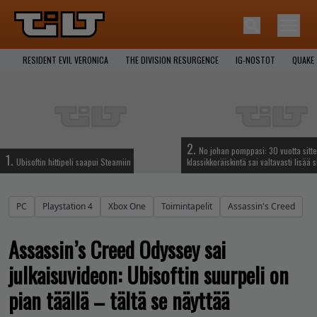
RESIDENT EVIL VERONICA
THE DIVISION RESURGENCE
IG-NOSTOT
QUAKE
2.
No johan pomppasi: 30 vuotta sitte
1.
Ubisoftin hittipeli saapui Steamiin
klassikkoräiskintä sai valtavasti lisää s
PC
Playstation 4
Xbox One
Toimintapelit
Assassin's Creed
Assassin’s Creed Odyssey sai
julkaisuvideon: Ubisoftin suurpeli on
pian täällä – tältä se näyttää