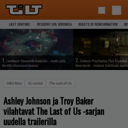
LAST SENTINEL
RESIDENT EVIL VERONICA
BEASTS OF REINCARNATION
MO
1.
2.
Loistopeli Steamistä maksutta – mutta pidä
Elokuun PlayStation Plus Essential 
kiirettä lataamisen kanssa
ilmestyivät – mukana todellinen mesta
HBO Max
IG-nostot
The Last of Us
Ashley Johnson ja Troy Baker
vilahtavat The Last of Us -sarjan
uudella trailerilla