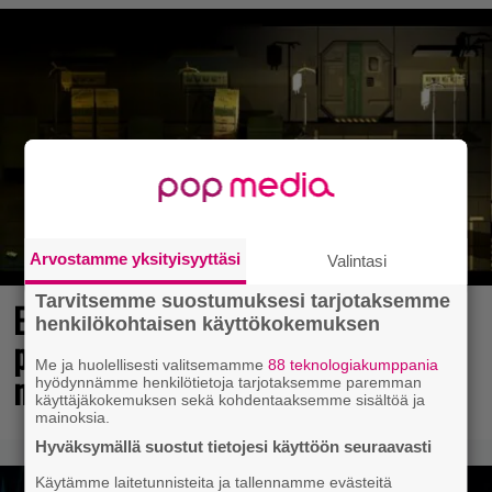
Arvostamme yksityisyyttäsi
Valintasi
Tarvitsemme suostumuksesi tarjotaksemme
Elokuun PlayStation Plus Essential -
henkilökohtaisen käyttökokemuksen
pelit ilmestyivät – mukana todellinen
Me ja huolellisesti valitsemamme
88 teknologiakumppania
mestariteos
hyödynnämme henkilötietoja tarjotaksemme paremman
käyttäjäkokemuksen sekä kohdentaaksemme sisältöä ja
mainoksia.
Hyväksymällä suostut tietojesi käyttöön seuraavasti
Käytämme laitetunnisteita ja tallennamme evästeitä