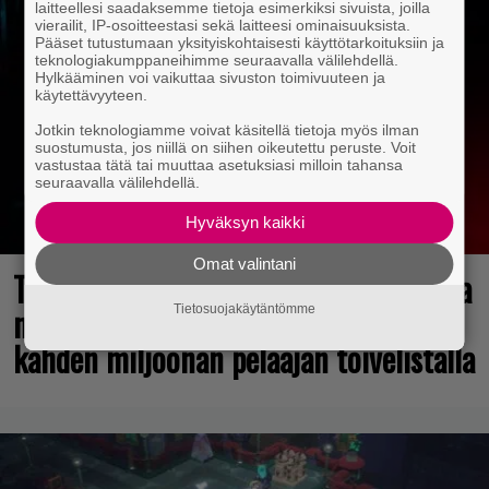
laitteellesi saadaksemme tietoja esimerkiksi sivuista, joilla
vierailit, IP-osoitteestasi sekä laitteesi ominaisuuksista.
Pääset tutustumaan yksityiskohtaisesti käyttötarkoituksiin ja
teknologiakumppaneihimme seuraavalla välilehdellä.
Hylkääminen voi vaikuttaa sivuston toimivuuteen ja
käytettävyyteen.
Jotkin teknologiamme voivat käsitellä tietoja myös ilman
suostumusta, jos niillä on siihen oikeutettu peruste. Voit
vastustaa tätä tai muuttaa asetuksiasi milloin tahansa
seuraavalla välilehdellä.
Hyväksyn kaikki
Omat valintani
Tulevasta Resident Evil -uusioversiosta
näyttäisi tulevan menestys – jo yli
Tietosuojakäytäntömme
kahden miljoonan pelaajan toivelistalla