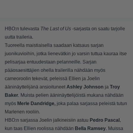
HBO:n tulevasta
The Last of Us
-sarjasta on saatu tarjolle
uutta traileria.
Tuoreella maistiaisella saadaan katsaus sarjan
juonikuvioihin, jotka lienevätkin jo varsin tuttua kauraa itse
pelisarjaa entuudestaan pelanneille. Sarjan
pääosaesittäjien ohella trailerilla nähdään myös
cameoroolin tekevät, peleissä Ellien ja Joelin
ääninäyttelijänä ansioituneet
Ashley Johnson
ja
Troy
Baker
. Muista pelien ääninäyttelijöistä mukana nähdään
myös
Merle Dandridge,
joka palaa sarjassa peleistä tutun
Marlenen rooliin.
HBO:n sarjassa Joelin jalkineisiin astuu
Pedro Pascal
,
kun taas Ellien roolissa nähdään
Bella Ramsey
. Muissa