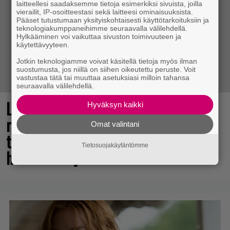
laitteellesi saadaksemme tietoja esimerkiksi sivuista, joilla
vierailit, IP-osoitteestasi sekä laitteesi ominaisuuksista.
Pääset tutustumaan yksityiskohtaisesti käyttötarkoituksiin ja
teknologiakumppaneihimme seuraavalla välilehdellä.
Hylkääminen voi vaikuttaa sivuston toimivuuteen ja
käytettävyyteen.
Jotkin teknologiamme voivat käsitellä tietoja myös ilman
suostumusta, jos niillä on siihen oikeutettu peruste. Voit
vastustaa tätä tai muuttaa asetuksiasi milloin tahansa
seuraavalla välilehdellä.
Legendaarinen Ghost Recon -
Hyväksyn kaikki
räiskintäsarja jatkuu – sisäpiirin
Omat valintani
testaajia seuraavalle pelille
Tietosuojakäytäntömme
haeskellaan jo