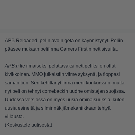
APB Reloaded -pelin avoin geta on käynnistynyt. Peliin
pääsee mukaan pelifirma Gamers Firstin
nettisivuilta
.
APB:n
tie ilmaiseksi pelattavaksi nettipeliksi on ollut
kivikkoinen. MMO julkaistiin viime syksynä, ja floppasi
saman tien. Sen kehittänyt firma meni konkurssiin, mutta
nyt peli on tehnyt comebackin uudne omistajan suojissa.
Uudessa versiossa on myös uusia ominaisuuksia, kuten
uusia esineitä ja silminnäkijämekaniikkaan tehtyä
viilausta.
(
Keskustele uutisesta
)