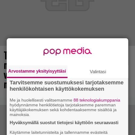
The Legend of Zelda -elokuvan
näyttelijöistä huhuillaan ahkerasti –
vastikään menehtynyt Sam Neill
Arvostamme yksityisyyttäsi
Valintasi
mukana?
Tarvitsemme suostumuksesi tarjotaksemme
henkilökohtaisen käyttökokemuksen
Me ja huolellisesti valitsemamme
88 teknologiakumppania
hyödynnämme henkilötietoja tarjotaksemme paremman
käyttäjäkokemuksen sekä kohdentaaksemme sisältöä ja
mainoksia.
Hyväksymällä suostut tietojesi käyttöön seuraavasti
Käytämme laitetunnisteita ja tallennamme evästeitä