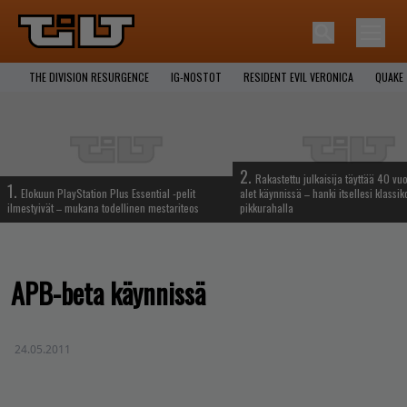
THE DIVISION RESURGENCE
IG-NOSTOT
RESIDENT EVIL VERONICA
QUAKE
2.
Rakastettu julkaisija täyttää 40 vuo
1.
Elokuun PlayStation Plus Essential -pelit
alet käynnissä – hanki itsellesi klassik
ilmestyivät – mukana todellinen mestariteos
pikkurahalla
APB-beta käynnissä
24.05.2011