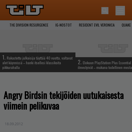
THE DIVISION RESURGENCE
IG-NOSTOT
RESIDENT EVIL VERONICA
QUAKE
1.
Rakastettu julkaisija täyttää 40 vuotta, valtavat
2.
alet käynnissä – hanki itsellesi klassikoita
Elokuun PlayStation Plus Essential 
pikkurahalla
ilmestyivät – mukana todellinen mesta
Angry Birdsin tekijöiden uutukaisesta
viimein pelikuvaa
18.09.2012