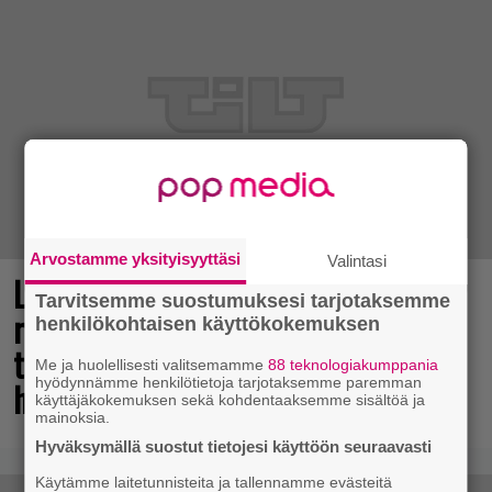
Arvostamme yksityisyyttäsi
Valintasi
Legendaarinen Ghost Recon -
Tarvitsemme suostumuksesi tarjotaksemme
räiskintäsarja jatkuu – sisäpiirin
henkilökohtaisen käyttökokemuksen
testaajia seuraavalle pelille
Me ja huolellisesti valitsemamme
88 teknologiakumppania
hyödynnämme henkilötietoja tarjotaksemme paremman
haeskellaan jo
käyttäjäkokemuksen sekä kohdentaaksemme sisältöä ja
mainoksia.
Hyväksymällä suostut tietojesi käyttöön seuraavasti
Käytämme laitetunnisteita ja tallennamme evästeitä