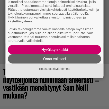
laitteellesi saadaksemme tietoja esimerkiksi sivuista, joilla
vierailit, IP-osoitteestasi sekä laitteesi ominaisuuksista.
Pääset tutustumaan yksityiskohtaisesti käyttötarkoituksiin ja
teknologiakumppaneihimme seuraavalla välilehdellä.
Hylkääminen voi vaikuttaa sivuston toimivuuteen ja
käytettävyyteen.
Jotkin teknologiamme voivat käsitellä tietoja myös ilman
suostumusta, jos niillä on siihen oikeutettu peruste. Voit
vastustaa tätä tai muuttaa asetuksiasi milloin tahansa
seuraavalla välilehdellä.
Hyväksyn kaikki
Omat valintani
The Legend of Zelda -elokuvan
Tietosuojakäytäntömme
näyttelijöistä huhuillaan ahkerasti –
vastikään menehtynyt Sam Neill
mukana?