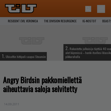
RESIDENT EVIL VERONICA
THE DIVISION RESURGENCE
IG-NOSTOT
BEAST
2.
Rakastettu julkaisija täyttää 40 vuo
alet käynnissä – hanki itsellesi klassik
1.
Ubisoftin hittipeli saapui Steamiin
pikkurahalla
Angry Birdsin pakkomiellettä
aiheuttavia saloja selvitetty
14.09.2011