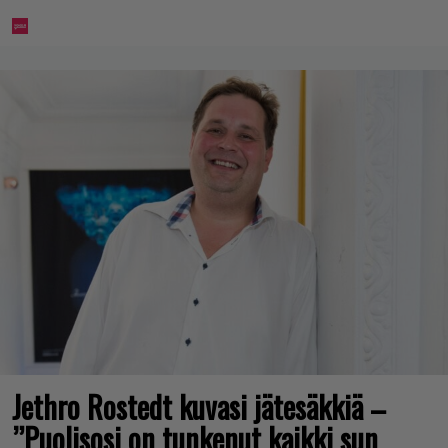
Jethro Rostedt kuvasi jätesäkkiä –
”Puolisosi on tunkenut kaikki sun