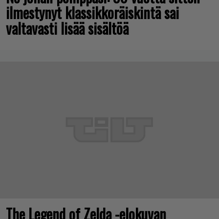
ilmestynyt klassikkoräiskintä sai
valtavasti lisää sisältöä
The Legend of Zelda -elokuvan