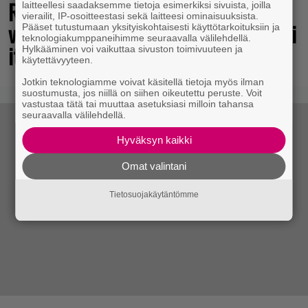
Rakastettu julkaisija täyttää 40
laitteellesi saadaksemme tietoja esimerkiksi sivuista, joilla
vierailit, IP-osoitteestasi sekä laitteesi ominaisuuksista.
vuotta, valtavat alet käynnissä – hanki
Pääset tutustumaan yksityiskohtaisesti käyttötarkoituksiin ja
teknologiakumppaneihimme seuraavalla välilehdellä.
itsellesi klassikoita pikkurahalla
Hylkääminen voi vaikuttaa sivuston toimivuuteen ja
käytettävyyteen.
Jotkin teknologiamme voivat käsitellä tietoja myös ilman
suostumusta, jos niillä on siihen oikeutettu peruste. Voit
vastustaa tätä tai muuttaa asetuksiasi milloin tahansa
seuraavalla välilehdellä.
Hyväksyn kaikki
Omat valintani
Tietosuojakäytäntömme