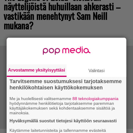
näyttelijöistä huhuillaan ahkerasti –
vastikään menehtynyt Sam Neill
mukana?
Arvostamme yksityisyyttäsi
Valintasi
Tarvitsemme suostumuksesi tarjotaksemme
henkilökohtaisen käyttökokemuksen
Me ja huolellisesti valitsemamme
88 teknologiakumppania
hyödynnämme henkilötietoja tarjotaksemme paremman
käyttäjäkokemuksen sekä kohdentaaksemme sisältöä ja
mainoksia.
Hyväksymällä suostut tietojesi käyttöön seuraavasti
Käytämme laitetunnisteita ja tallennamme evästeitä