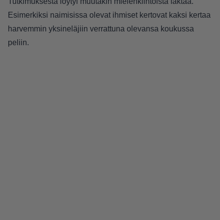
Tutkimuksesta löytyi muutakin mielenkiintoista faktaa.
Esimerkiksi naimisissa olevat ihmiset kertovat kaksi kertaa
harvemmin yksineläjiin verrattuna olevansa koukussa
peliin.