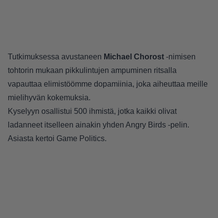
Tutkimuksessa avustaneen
Michael Chorost
-nimisen
tohtorin mukaan pikkulintujen ampuminen ritsalla
vapauttaa elimistöömme dopamiinia, joka aiheuttaa meille
mielihyvän kokemuksia.
Kyselyyn osallistui 500 ihmistä, jotka kaikki olivat
ladanneet itselleen ainakin yhden Angry Birds -pelin.
Asiasta kertoi
Game Politics
.