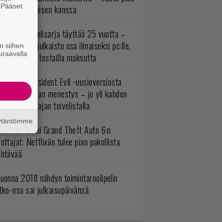
. Pääset
irettä lataamisen kanssa
e
akastettu pelisarja täyttää 25 vuotta –
onna 2012 julkaistu osa ilmaiseksi pc:lle,
n siihen
uraavalla
ita osia voi testailla maksutta
ulevasta Resident Evil -uusioversiosta
yttäisi tulevan menestys – jo yli kahden
ljoonan pelaajan toivelistalla
äytäntömme
uomio, kaikki Grand Theft Auto 6:n
ottajat: Netflixiin tulee pian pakollista
ähtävää
uonna 2018 nähdyn toimintaroolipelin
tko-osa sai julkaisupäivänsä