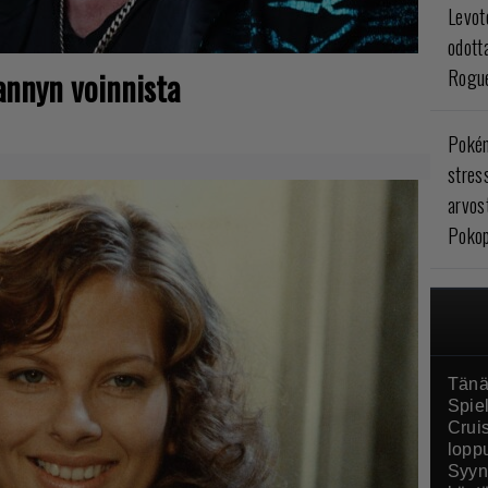
Levoto
odott
annyn voinnista
Rogue
Poké
stres
arvos
Pokop
Tänä
Spie
Crui
loppu
Syyn