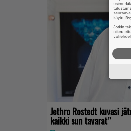
esimerkiks
tutustuma
seuraaval
käytettäv
Jotkin te
oikeutett
välilehdel
Jethro Rostedt kuvasi jä
kaikki sun tavarat”