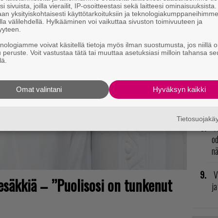
i sivuista, joilla vierailit, IP-osoitteestasi sekä laitteesi ominaisuuksista
ki
an yksityiskohtaisesti käyttötarkoituksiin ja teknologiakumppaneihimm
la välilehdellä. Hylkääminen voi vaikuttaa sivuston toimivuuteen ja
yyteen.
R
vu
knologiamme voivat käsitellä tietoja myös ilman suostumusta, jos niillä o
u peruste. Voit vastustaa tätä tai muuttaa asetuksiasi milloin tahansa se
mu
lä.
T
Omat valintani
Hyväksyn kaikki
nä
mi
Tietosuojak
H
od
n
V
tesäkkiä – ”Puolisosi on tunkenut
ja