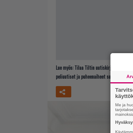
Lue myös:
Tilaa Tiltin uutiskirje ja tiedä
peliuutiset ja puheenaiheet suoraan sähkö
Ar
Tarvit
käytt
Me ja huo
tarjotak
mainoksi
Hyväksym
Käytämme 