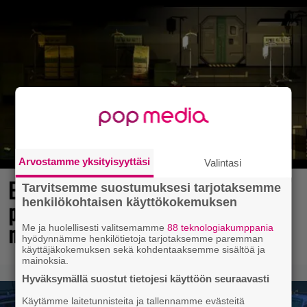
Arvostamme yksityisyyttäsi
Valintasi
Elokuun PlayStation Plus Essential -
Tarvitsemme suostumuksesi tarjotaksemme
henkilökohtaisen käyttökokemuksen
pelit ilmestyivät – mukana todellinen
mestariteos
Me ja huolellisesti valitsemamme
88 teknologiakumppania
hyödynnämme henkilötietoja tarjotaksemme paremman
käyttäjäkokemuksen sekä kohdentaaksemme sisältöä ja
mainoksia.
Hyväksymällä suostut tietojesi käyttöön seuraavasti
Käytämme laitetunnisteita ja tallennamme evästeitä