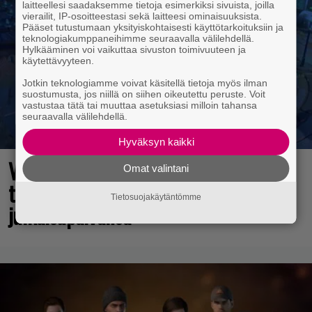
laitteellesi saadaksemme tietoja esimerkiksi sivuista, joilla
vierailit, IP-osoitteestasi sekä laitteesi ominaisuuksista.
Pääset tutustumaan yksityiskohtaisesti käyttötarkoituksiin ja
teknologiakumppaneihimme seuraavalla välilehdellä.
Hylkääminen voi vaikuttaa sivuston toimivuuteen ja
käytettävyyteen.
Jotkin teknologiamme voivat käsitellä tietoja myös ilman
suostumusta, jos niillä on siihen oikeutettu peruste. Voit
vastustaa tätä tai muuttaa asetuksiasi milloin tahansa
seuraavalla välilehdellä.
Hyväksyn kaikki
Vuonna 2018 nähdyn
Omat valintani
toimintaroolipelin jatko-osa sai
Tietosuojakäytäntömme
julkaisupäivänsä