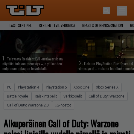
LAST SENTINEL
RESIDENT EVIL VERONICA
BEASTS OF REINCARNATION
GO
1.
Tulevasta Resident Evil -uusioversiosta
2.
näyttäisi tulevan menestys – jo yli kahden
Elokuun PlayStation Plus Essential 
miljoonan pelaajan toivelistalla
ilmestyivät – mukana todellinen mesta
PC
Playstation 4
Playstation 5
Xbox One
Xbox Series X
Battle royale
Räiskintäpelit
Verkkopelit
Call of Duty: Warzone
Call of Duty: Warzone 2.0
IG-nostot
Alkuperäinen Call of Duty: Warzone