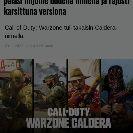
palasi linjoille uudella nimellä ja rajusti
karsittuna versiona
Call of Duty: Warzone tuli takaisin Caldera-
nimellä.
29.11.2022
Jaakko Herranen