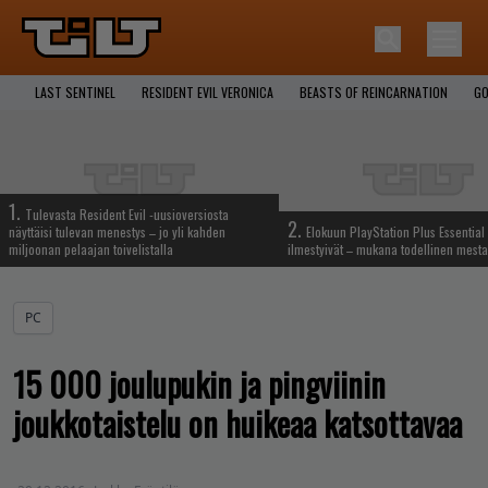
LAST SENTINEL
RESIDENT EVIL VERONICA
BEASTS OF REINCARNATION
GO
1.
Tulevasta Resident Evil -uusioversiosta
2.
näyttäisi tulevan menestys – jo yli kahden
Elokuun PlayStation Plus Essential 
miljoonan pelaajan toivelistalla
ilmestyivät – mukana todellinen mesta
PC
15 000 joulupukin ja pingviinin
joukkotaistelu on huikeaa katsottavaa