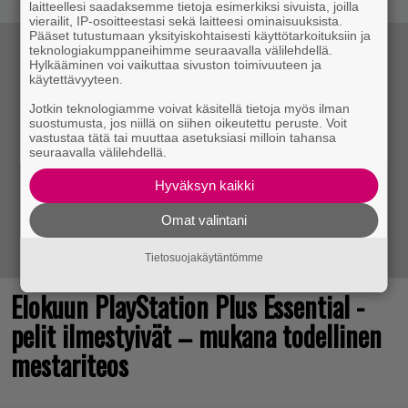
laitteellesi saadaksemme tietoja esimerkiksi sivuista, joilla
vierailit, IP-osoitteestasi sekä laitteesi ominaisuuksista.
Pääset tutustumaan yksityiskohtaisesti käyttötarkoituksiin ja
teknologiakumppaneihimme seuraavalla välilehdellä.
Hylkääminen voi vaikuttaa sivuston toimivuuteen ja
käytettävyyteen.
Jotkin teknologiamme voivat käsitellä tietoja myös ilman
suostumusta, jos niillä on siihen oikeutettu peruste. Voit
vastustaa tätä tai muuttaa asetuksiasi milloin tahansa
seuraavalla välilehdellä.
Hyväksyn kaikki
Omat valintani
Tietosuojakäytäntömme
Elokuun PlayStation Plus Essential -
pelit ilmestyivät – mukana todellinen
mestariteos