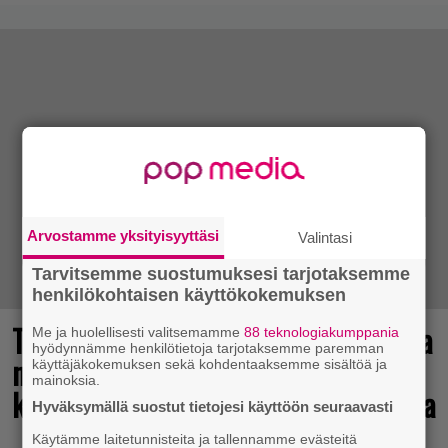
Arvostamme yksityisyyttäsi
Valintasi
Tarvitsemme suostumuksesi tarjotaksemme
henkilökohtaisen käyttökokemuksen
Tulevasta Resident Evil -uusioversiosta
Me ja huolellisesti valitsemamme
88 teknologiakumppania
hyödynnämme henkilötietoja tarjotaksemme paremman
näyttäisi tulevan menestys – jo yli
käyttäjäkokemuksen sekä kohdentaaksemme sisältöä ja
mainoksia.
kahden miljoonan pelaajan toivelistalla
Hyväksymällä suostut tietojesi käyttöön seuraavasti
Käytämme laitetunnisteita ja tallennamme evästeitä