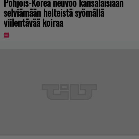
Pohjois-Korea neuvoo kansalaisiaan
selviämään helteistä syömällä
viilentävää koiraa