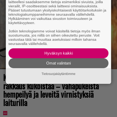
laitteellesi saadaksemme tietoja esimerkiksi sivuista, joilla
vierailit, IP-osoitteestasi sekä laitteesi ominaisuuksista.
Pääset tutustumaan yksityiskohtaisesti käyttötarkoituksiin ja
teknologiakumppaneihimme seuraavalla välilehdellä.
Hylkääminen voi vaikuttaa sivuston toimivuuteen ja
käytettävyyteen.
Jotkin teknologiamme voivat käsitellä tietoja myös ilman
suostumusta, jos niillä on siihen oikeutettu peruste. Voit
vastustaa tätä tai muuttaa asetuksiasi milloin tahansa
seuraavalla välilehdellä.
Hyväksyn kaikki
Omat valintani
Karita Tykän ja Sami Saikkosen
Tietosuojakäytäntömme
rakkaus kukoistaa – vähäpukeista
hempeilyä ja leveitä virnistyksiä
laiturilla