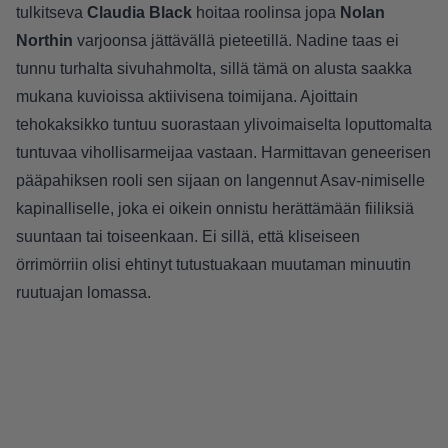
tulkitseva
Claudia Black
hoitaa roolinsa jopa
Nolan
Northin
varjoonsa jättävällä pieteetillä. Nadine taas ei
tunnu turhalta sivuhahmolta, sillä tämä on alusta saakka
mukana kuvioissa aktiivisena toimijana. Ajoittain
tehokaksikko tuntuu suorastaan ylivoimaiselta loputtomalta
tuntuvaa vihollisarmeijaa vastaan. Harmittavan geneerisen
pääpahiksen rooli sen sijaan on langennut Asav-nimiselle
kapinalliselle, joka ei oikein onnistu herättämään fiiliksiä
suuntaan tai toiseenkaan. Ei sillä, että kliseiseen
örrimörriin olisi ehtinyt tutustuakaan muutaman minuutin
ruutuajan lomassa.