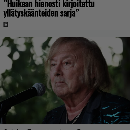
”Huikean hienosti kirjoitettu
yllätyskäänteiden sarja”