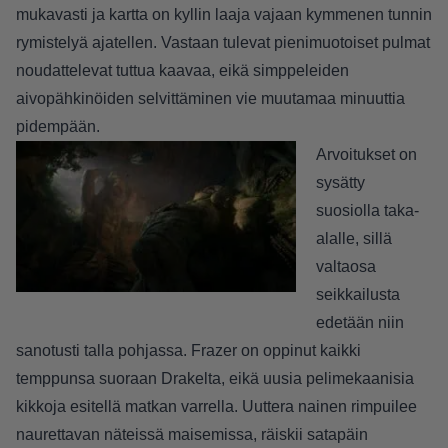
mukavasti ja kartta on kyllin laaja vajaan kymmenen tunnin
rymistelyä ajatellen. Vastaan tulevat pienimuotoiset pulmat
noudattelevat tuttua kaavaa, eikä simppeleiden
aivopähkinöiden selvittäminen vie muutamaa minuuttia
pidempään.
Arvoitukset on
sysätty
suosiolla taka-
alalle, sillä
valtaosa
seikkailusta
edetään niin
sanotusti talla pohjassa. Frazer on oppinut kaikki
temppunsa suoraan Drakelta, eikä uusia pelimekaanisia
kikkoja esitellä matkan varrella. Uuttera nainen rimpuilee
naurettavan näteissä maisemissa, räiskii satapäin