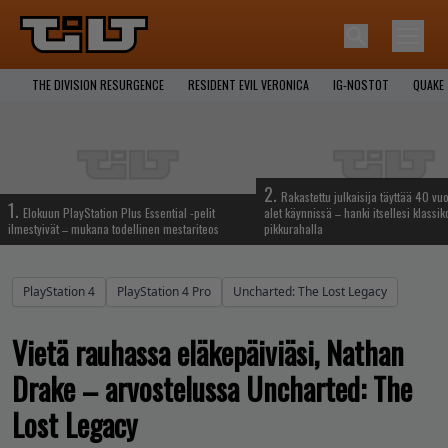
THE DIVISION RESURGENCE
RESIDENT EVIL VERONICA
IG-NOSTOT
QUAKE
2.
Rakastettu julkaisija täyttää 40 vuo
1.
Elokuun PlayStation Plus Essential -pelit
alet käynnissä – hanki itsellesi klassik
ilmestyivät – mukana todellinen mestariteos
pikkurahalla
PlayStation 4
PlayStation 4 Pro
Uncharted: The Lost Legacy
Vietä rauhassa eläkepäiviäsi, Nathan
Drake – arvostelussa Uncharted: The
Lost Legacy