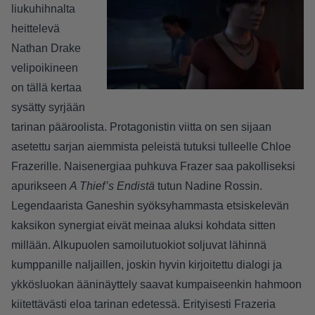
liukuhihnalta
heittelevä
Nathan Drake
velipoikineen
on tällä kertaa
sysätty syrjään
tarinan pääroolista. Protagonistin viitta on sen sijaan
asetettu sarjan aiemmista peleistä tutuksi tulleelle Chloe
Frazerille. Naisenergiaa puhkuva Frazer saa pakolliseksi
apurikseen
A Thief’s Endistä
tutun Nadine Rossin.
Legendaarista Ganeshin syöksyhammasta etsiskelevän
kaksikon synergiat eivät meinaa aluksi kohdata sitten
millään. Alkupuolen samoilutuokiot soljuvat lähinnä
kumppanille naljaillen, joskin hyvin kirjoitettu dialogi ja
ykkösluokan ääninäyttely saavat kumpaiseenkin hahmoon
kiitettävästi eloa tarinan edetessä. Erityisesti Frazeria