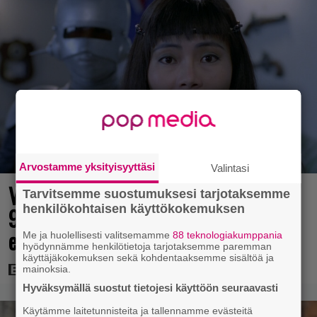
Arvostamme yksityisyyttäsi
Valintasi
Vain aikuisille: Ilmaiskatselussa villi
Tarvitsemme suostumuksesi tarjotaksemme
henkilökohtaisen käyttökokemuksen
90-luvun kyborgisekoilu – tässä
elokuvassa mikään ei ole pyhää
Me ja huolellisesti valitsemamme
88 teknologiakumppania
hyödynnämme henkilötietoja tarjotaksemme paremman
käyttäjäkokemuksen sekä kohdentaaksemme sisältöä ja
mainoksia.
Hyväksymällä suostut tietojesi käyttöön seuraavasti
Käytämme laitetunnisteita ja tallennamme evästeitä