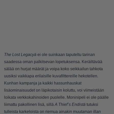
The Lost Legacyä
ei ole suinkaan taputeltu tarinan
saadessa oman palkitsevan lopetuksensa. Keräiltävää
sälää on hurjat määrät ja voipa koko seikkailun tahkota
uusiksi vaikkapa erilaisille kuvafilttereille hekotellen.
Kunhan kampanja ja kaikki hassunhauskat
lisäominaisuudet on läpikotaisin koluttu, voi viimeistään
loikata verkkokahinoiden puolelle. Moninipeli ei ole päälle
liimattu pakollinen lisä, sillä
A Thief’s Endistä
tutuksi
tulleista karkeloista on riemua ainakin muutaman illan