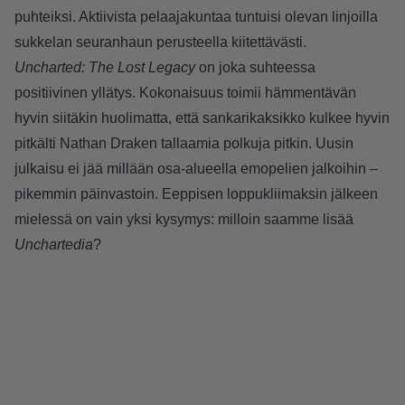
puhteiksi. Aktiivista pelaajakuntaa tuntuisi olevan linjoilla
sukkelan seuranhaun perusteella kiitettävästi.
Uncharted: The Lost Legacy
on joka suhteessa
positiivinen yllätys. Kokonaisuus toimii hämmentävän
hyvin siitäkin huolimatta, että sankarikaksikko kulkee hyvin
pitkälti Nathan Draken tallaamia polkuja pitkin. Uusin
julkaisu ei jää millään osa-alueella emopelien jalkoihin –
pikemmin päinvastoin. Eeppisen loppukliimaksin jälkeen
mielessä on vain yksi kysymys: milloin saamme lisää
Unchartedia
?