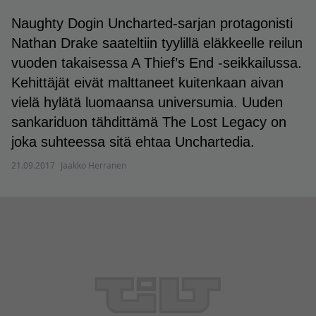
Naughty Dogin Uncharted-sarjan protagonisti
Nathan Drake saateltiin tyylillä eläkkeelle reilun
vuoden takaisessa A Thief’s End -seikkailussa.
Kehittäjät eivät malttaneet kuitenkaan aivan
vielä hylätä luomaansa universumia. Uuden
sankariduon tähdittämä The Lost Legacy on
joka suhteessa sitä ehtaa Unchartedia.
21.09.2017
Jaakko Herranen