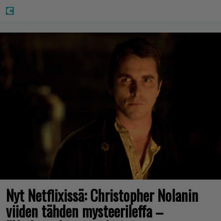
Nyt Netflixissä: Christopher Nolanin
viiden tähden mysteerileffa –