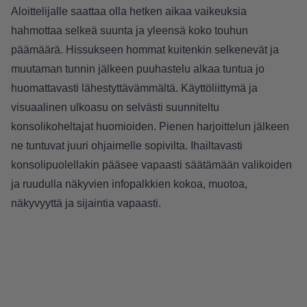
Aloittelijalle saattaa olla hetken aikaa vaikeuksia
hahmottaa selkeä suunta ja yleensä koko touhun
päämäärä. Hissukseen hommat kuitenkin selkenevät ja
muutaman tunnin jälkeen puuhastelu alkaa tuntua jo
huomattavasti lähestyttävämmältä. Käyttöliittymä ja
visuaalinen ulkoasu on selvästi suunniteltu
konsolikoheltajat huomioiden. Pienen harjoittelun jälkeen
ne tuntuvat juuri ohjaimelle sopivilta. Ihailtavasti
konsolipuolellakin pääsee vapaasti säätämään valikoiden
ja ruudulla näkyvien infopalkkien kokoa, muotoa,
näkyvyyttä ja sijaintia vapaasti.