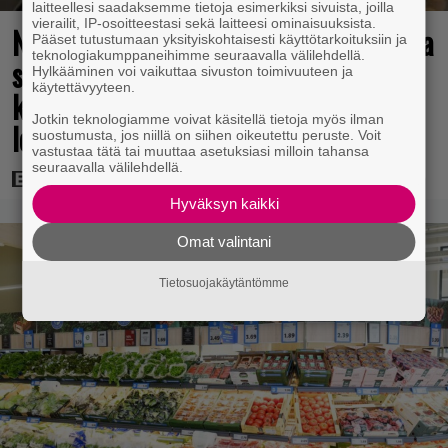
laitteellesi saadaksemme tietoja esimerkiksi sivuista, joilla
vierailit, IP-osoitteestasi sekä laitteesi ominaisuuksista.
Nyt suoratoistona: Upea rikosleffa joka
Pääset tutustumaan yksityiskohtaisesti käyttötarkoituksiin ja
teknologiakumppaneihimme seuraavalla välilehdellä.
sisälsi rajun kohtauksen – pään
Hylkääminen voi vaikuttaa sivuston toimivuuteen ja
käytettävyyteen.
katkaiseminen jätettiin
Jotkin teknologiamme voivat käsitellä tietoja myös ilman
leikkauspöydälle
suostumusta, jos niillä on siihen oikeutettu peruste. Voit
vastustaa tätä tai muuttaa asetuksiasi milloin tahansa
seuraavalla välilehdellä.
Hyväksyn kaikki
Omat valintani
Tietosuojakäytäntömme