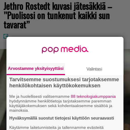
Jethro Rostedt kuvasi jätesäkkiä –
”Puolisosi on tunkenut kaikki sun
tavarat”
Arvostamme yksityisyyttäsi
Valintasi
Tarvitsemme suostumuksesi tarjotaksemme
henkilökohtaisen käyttökokemuksen
Me ja huolellisesti valitsemamme
88 teknologiakumppania
hyödynnämme henkilötietoja tarjotaksemme paremman
käyttäjäkokemuksen sekä kohdentaaksemme sisältöä ja
mainoksia.
Hyväksymällä suostut tietojesi käyttöön seuraavasti
Käytämme laitetunnisteita ja tallennamme evästeitä