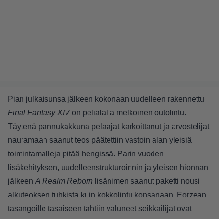
Pian julkaisunsa jälkeen kokonaan uudelleen rakennettu
Final Fantasy XIV
on pelialalla melkoinen outolintu.
Täytenä pannukakkuna pelaajat karkoittanut ja arvostelijat
nauramaan saanut teos päätettiin vastoin alan yleisiä
toimintamalleja pitää hengissä. Parin vuoden
lisäkehityksen, uudelleenstrukturoinnin ja yleisen hionnan
jälkeen
A Realm Reborn
lisänimen saanut paketti nousi
alkuteoksen tuhkista kuin kokkolintu konsanaan. Eorzean
tasangoille tasaiseen tahtiin valuneet seikkailijat ovat