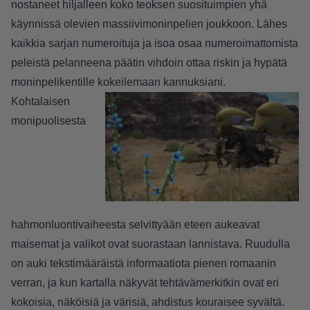
nostaneet hiljalleen koko teoksen suosituimpien yhä
käynnissä olevien massiivimoninpelien joukkoon. Lähes
kaikkia sarjan numeroituja ja isoa osaa numeroimattomista
peleistä pelanneena päätin vihdoin ottaa riskin ja hypätä
moninpelikentille kokeilemaan kannuksiani.
Kohtalaisen
monipuolisesta
hahmonluontivaiheesta selvittyään eteen aukeavat
maisemat ja valikot ovat suorastaan lannistava. Ruudulla
on auki tekstimääräistä informaatiota pienen romaanin
verran, ja kun kartalla näkyvät tehtävämerkitkin ovat eri
kokoisia, näköisiä ja värisiä, ahdistus kouraisee syvältä.