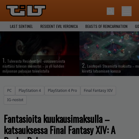
LAST SENTINEL
RESIDENT EVIL VERONICA
BEASTS OF REINCARNATION
GO
1.
Tulevasta Resident Evil -uusioversiosta
2.
näyttäisi tulevan menestys – jo yli kahden
Loistopeli Steamistä maksutta – mu
miljoonan pelaajan toivelistalla
kiirettä lataamisen kanssa
PC
PlayStation 4
PlayStation 4 Pro
Final Fantasy XIV
IG-nostot
Fantasioita kuukausimaksulla –
katsauksessa Final Fantasy XIV: A