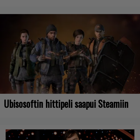
Ubisosoftin hittipeli saapui Steamiin