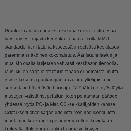
Graafisen antinsa puolesta kokonaisuus ei ehkä enää
varsinaisesti räjäytä kenenkään päätä, mutta MMO-
standardeilla mitattuna kyseessä on selvästi keskitasoa
paremman näköinen kokonaisuus. Äänisuunnittelun ja
musiikin osalta kuljetaan vahvasti keskitason tienoolla.
Musiikki on sarjalle totuttuun tapaan erinomaista, mutta
esimerkiksi osa pääkampanjan ääninäyttelijöistä on
suorastaan hävettävän huonoja.
FFXIV
tukee myös täyttä
alustojen välistä ristipelailua, joten pelaamaan pääsee
yhdessä myös PC- ja Mac OS -seikkailijoiden kanssa.
Odotukseni eivät sarjan edellistä moninpelikohellusta
muutaman kuukauden pelanneena olleet kovinkaan
korkealla. Ilokseni kuitenkin huomasin kevyen