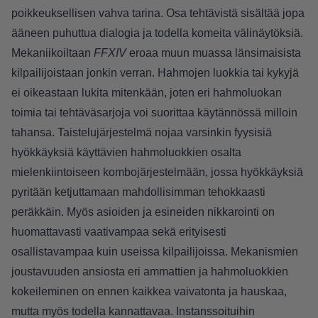
poikkeuksellisen vahva tarina. Osa tehtävistä sisältää jopa
ääneen puhuttua dialogia ja todella komeita välinäytöksiä.
Mekaniikoiltaan
FFXIV
eroaa muun muassa länsimaisista
kilpailijoistaan jonkin verran. Hahmojen luokkia tai kykyjä
ei oikeastaan lukita mitenkään, joten eri hahmoluokan
toimia tai tehtäväsarjoja voi suorittaa käytännössä milloin
tahansa. Taistelujärjestelmä nojaa varsinkin fyysisiä
hyökkäyksiä käyttävien hahmoluokkien osalta
mielenkiintoiseen kombojärjestelmään, jossa hyökkäyksiä
pyritään ketjuttamaan mahdollisimman tehokkaasti
peräkkäin. Myös asioiden ja esineiden nikkarointi on
huomattavasti vaativampaa sekä erityisesti
osallistavampaa kuin useissa kilpailijoissa. Mekanismien
joustavuuden ansiosta eri ammattien ja hahmoluokkien
kokeileminen on ennen kaikkea vaivatonta ja hauskaa,
mutta myös todella kannattavaa. Instanssoituihin