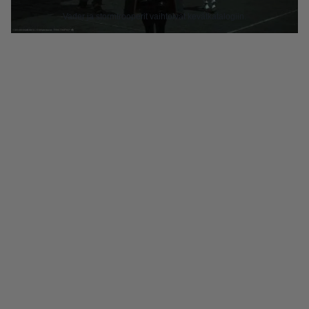
Vader ja stormtrooperit vaihtoivat kevätkatalogiin.