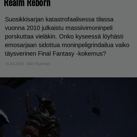
Realm Reborn
Suosikkisarjan katastrofaalisessa tilassa
vuonna 2010 julkaistu massiivimoninpeli
porskuttaa vieläkin. Onko kyseessä löyhästi
emosarjaan sidottua moninpeligrindailua vaiko
täysverinen Final Fantasy -kokemus?
16.04.2020
Ville Thurman