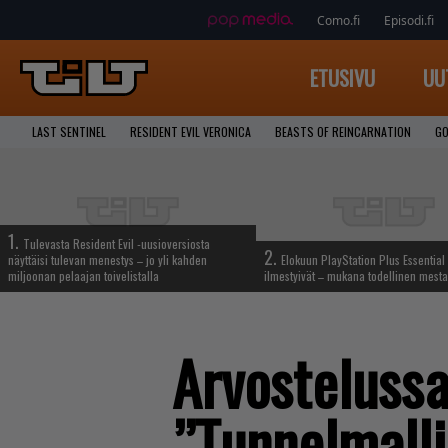
Como.fi
Episodi.fi
ETUSIVU
UU
LAST SENTINEL
RESIDENT EVIL VERONICA
BEASTS OF REINCARNATION
GO
1.
Tulevasta Resident Evil -uusioversiosta
2.
näyttäisi tulevan menestys – jo yli kahden
Elokuun PlayStation Plus Essential 
miljoonan pelaajan toivelistalla
ilmestyivät – mukana todellinen mesta
Arvostelussa
”Tunnelmalli