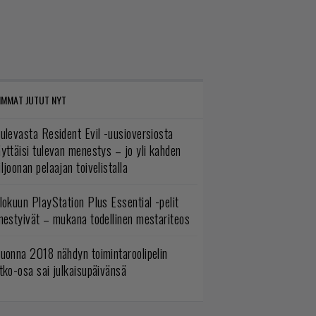
IMMAT JUTUT NYT
ulevasta Resident Evil -uusioversiosta
yttäisi tulevan menestys – jo yli kahden
ljoonan pelaajan toivelistalla
lokuun PlayStation Plus Essential -pelit
mestyivät – mukana todellinen mestariteos
uonna 2018 nähdyn toimintaroolipelin
tko-osa sai julkaisupäivänsä