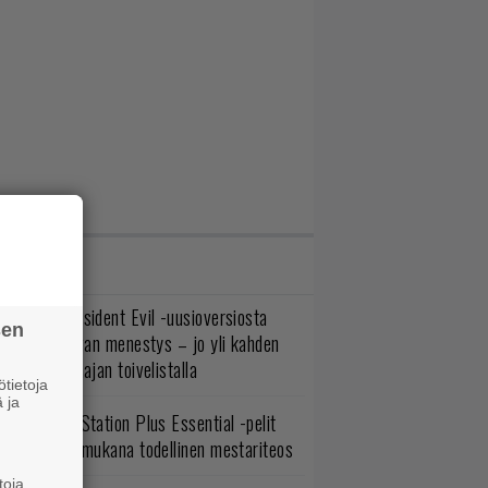
IMMAT JUTUT
ulevasta Resident Evil -uusioversiosta
sen
yttäisi tulevan menestys – jo yli kahden
ljoonan pelaajan toivelistalla
tietoja
 ja
lokuun PlayStation Plus Essential -pelit
mestyivät – mukana todellinen mestariteos
toja