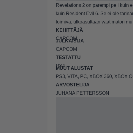
Revelations 2 on parempi peli kuin 
kuin Resident Evil 6. Se ei ole tari
toimiva, ulkoasultaan vaatimaton mut
KEHITTÄJÄ
CAPCOM
JULKAISIJA
CAPCOM
TESTATTU
PS4
MUUT ALUSTAT
PS3, VITA, PC, XBOX 360, XBOX 
ARVOSTELIJA
JUHANA PETTERSSON