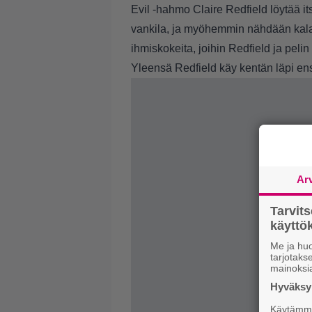
Evil -hahmo Claire Redfield löytää 
vankila, ja myöhemmin nähdään kalas
ihmiskokeita, joihin Redfield ja pel
Yleensä Redfield käy kentän läpi ens
Ar
Tarvit
käytt
Me ja huo
tarjotak
mainoksi
Hyväksym
Käytämme 