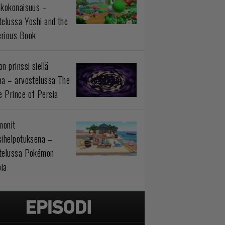
okokonaisuus –
telussa Yoshi and the
rious Book
n prinssi siellä
aa – arvostelussa The
 Prince of Persia
monit
sihelpotuksena –
telussa Pokémon
ia