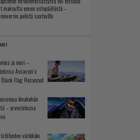
apcomin hirviönmetsästystä voi testailla
yt maksutta ennen ostopäätöstä –
moversio pelistä saatavilla
VIOT
 mies ja meri –
telussa Assassin’s
 Black Flag Resynced
usromua ilmakehän
ltä – arvostelussa
Fox
istötiedon värikkäin