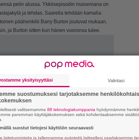
itsensä pelin alussa. Ykkösepisodin maisemana on
tajakylä ja tehdas. Saarella tehdään kamalia
in toinen päähenkilö Barry Burton joutuvat mukaan.
in, ja Burton sitten kun hänen vuoronsa tulee.
LUETU
vostamme yksityisyyttäsi
Valintasi
T
semme suostumuksesi tarjotaksemme henkilökohtai
nä
ökokemuksen
mi
lellisesti valitsemamme
88 teknologiakumppania
hyödynnämme henkilö
semme paremman käyttäjäkokemuksen sekä kohdentaaksemme sisältöä
E
a.
il
ällä suostut tietojesi käyttöön seuraavasti
laitetunnisteita ja tallennamme evästeitä laitteellesi saadaksemme tie