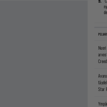
C
n
de
PELIAR
Nuori
arvos
Creed
Avaru
täyde
Star 
Ympär