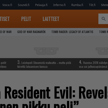
Voice.fi
Soundi.fi
Pelaaja.fi
Inferno.fi
Rumba.fi
Tilt.fi
Metel
TISET
PELIT
LAITTEET
D OF WAR
GOD OF WAR RAGNARÖK
TOMB RAIDER: LEGACY OF ATLANTIS
TOMB R
3.
4.
-pelit
Loistopeli Steamistä maksutta – mutta pidä
Vuonna 2018 nähdyn t
riteos
kiirettä lataamisen kanssa
osa sai julkaisupäivänsä
 Resident Evil: Revel
nen pikku peli”