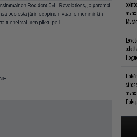
opint
ensimmäinen Resident Evil: Revelations, ja parempi
arvos
nansa puolesta järin eeppinen, vaan ennemminkin
Myste
ta tunnelmallinen pikku peli.
Levoto
odott
Rogue
Poké
ONE
stres
arvos
Pokop