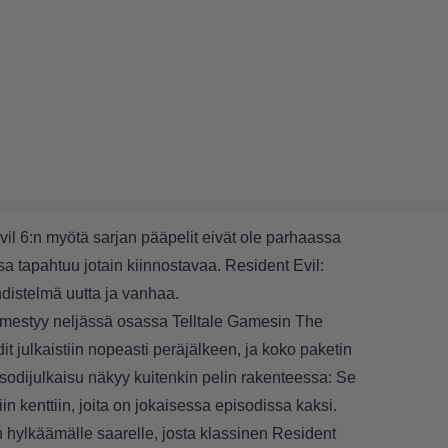
l 6:n myötä sarjan pääpelit eivät ole parhaassa
a tapahtuu jotain kiinnostavaa. Resident Evil:
distelmä uutta ja vanhaa.
ilmestyy neljässä osassa Telltale Gamesin The
t julkaistiin nopeasti peräjälkeen, ja koko paketin
isodijulkaisu näkyy kuitenkin pelin rakenteessa: Se
siin kenttiin, joita on jokaisessa episodissa kaksi.
n hylkäämälle saarelle, josta klassinen Resident