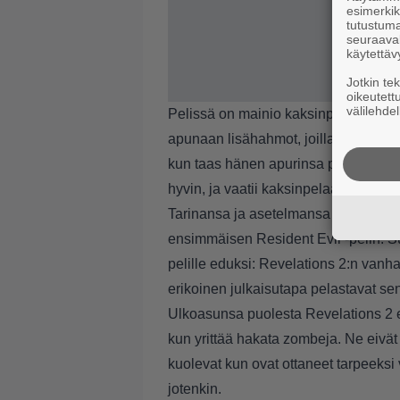
esimerkiks
tutustuma
seuraaval
käytettäv
Jotkin te
oikeutett
välilehdel
Pelissä on mainio kaksinpelimekanism
apunaan lisähahmot, joilla on omia 
kun taas hänen apurinsa pikkutyttö N
hyvin, ja vaatii kaksinpelaajilta yhte
Tarinansa ja asetelmansa suhteen Rev
ensimmäisen Resident Evil -pelin. Su
pelille eduksi: Revelations 2:n vanha
erikoinen julkaisutapa pelastavat sen
Ulkoasunsa puolesta Revelations 2 ei 
kun yrittää hakata zombeja. Ne eivät 
kuolevat kun ovat ottaneet tarpeeksi v
jotenkin.