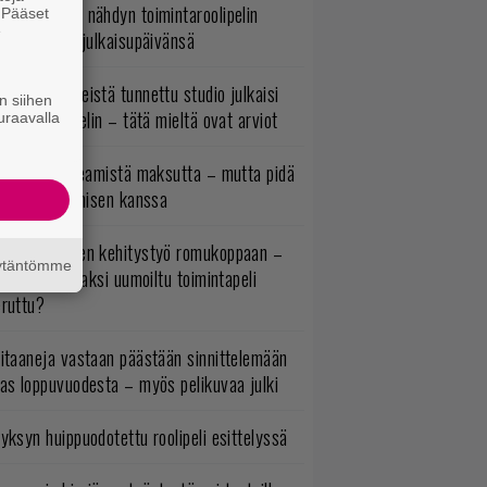
uonna 2018 nähdyn toimintaroolipelin
. Pääset
e
tko-osa sai julkaisupäivänsä
okémon-peleistä tunnettu studio julkaisi
n siihen
imintaroolipelin – tätä mieltä ovat arviot
uraavalla
oistopeli Steamistä maksutta – mutta pidä
irettä lataamisen kanssa
uuden vuoden kehitystyö romukoppaan –
äytäntömme
A:n kilpailijaksi uumoiltu toimintapeli
eruttu?
itaaneja vastaan päästään sinnittelemään
as loppuvuodesta – myös pelikuvaa julki
yksyn huippuodotettu roolipeli esittelyssä