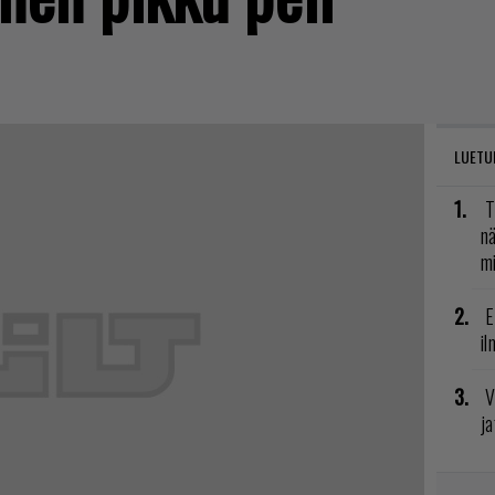
LUETU
T
nä
mi
E
il
V
ja