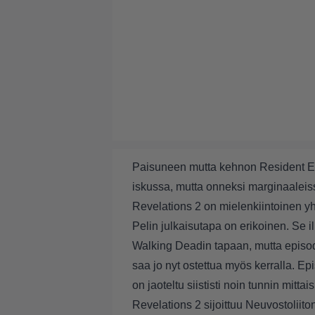
Paisuneen mutta kehnon Resident Evi
iskussa, mutta onneksi marginaaleiss
Revelations 2 on mielenkiintoinen yh
Pelin julkaisutapa on erikoinen. Se 
Walking Deadin tapaan, mutta episodi
saa jo nyt ostettua myös kerralla. Ep
on jaoteltu siististi noin tunnin mittai
Revelations 2 sijoittuu Neuvostoliito