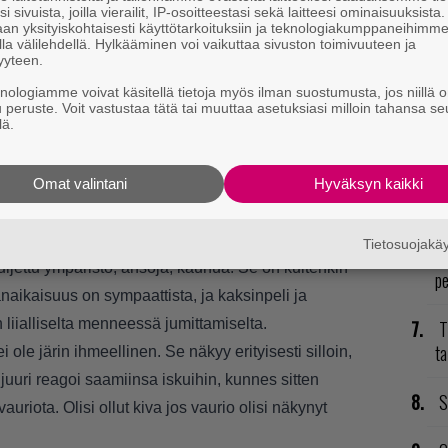
V
i sivuista, joilla vierailit, IP-osoitteestasi sekä laitteesi ominaisuuksista
an yksityiskohtaisesti käyttötarkoituksiin ja teknologiakumppaneihimm
ja
la välilehdellä. Hylkääminen voi vaikuttaa sivuston toimivuuteen ja
yyteen.
P
knologiamme voivat käsitellä tietoja myös ilman suostumusta, jos niillä o
to
u peruste. Voit vastustaa tätä tai muuttaa asetuksiasi milloin tahansa se
lä.
i, jossa sekä Redfieldillä että Burtonilla on
L
ominaisuuksiaan. Burton esimerkiksi ampuu ja lyö,
ki
atalia näkee zombeja seinien läpi. Systeemi toimii
Omat valintani
Hyväksyn kaikki
istyötä ja kommunikaatiota.
K
elations 2 on niin perinteinen, että se tuo mieleen
Tietosuojak
GT
ljettu ympäristö, ansoja, kauhua. Se on kuitenkin
p
naikaisuus on sympaattista, ja kaksinpeli ja
 liialliselta menneessä jumittamiselta.
T
ta
ole järin ihmeellinen. Se näkyy erityisesti silloin,
juuri reagoi saamiinsa iskuihin, kunnes sitten
S
auriota. Olisi ollut kiva jos vaurio olisi näkynyt