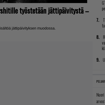
GT
hitille työstetään jättipäivitystä –
p
T
ta
isältöä jättipäivityksen muodossa.
R
va
kl
U
PELIAR
Nuori
arvos