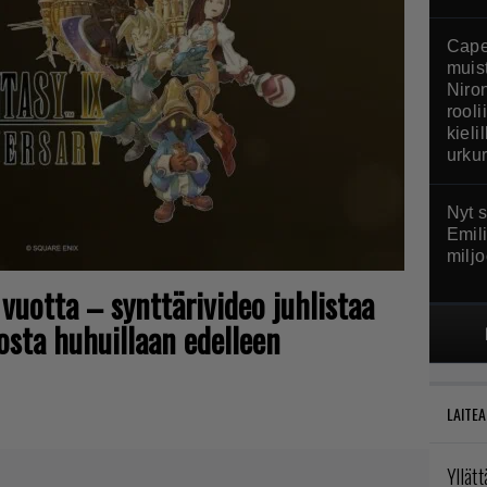
Cape
muis
Niro
rool
kielil
urkur
Nyt 
Emil
miljo
 vuotta – synttärivideo juhlistaa
iosta huhuillaan edelleen
LAITEA
Yllät