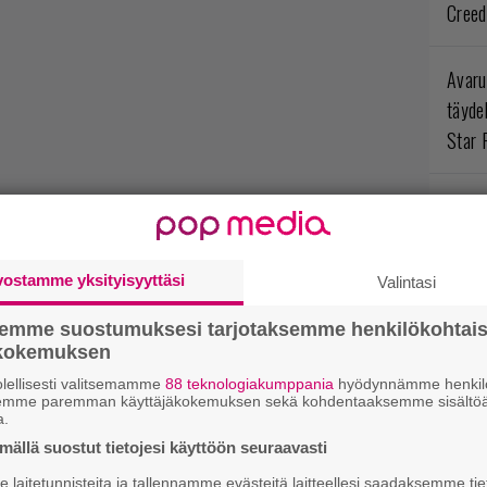
Creed
Avaru
täyde
Star 
Ympär
opint
arvos
vostamme yksityisyyttäsi
Valintasi
Myste
semme suostumuksesi tarjotaksemme henkilökohtai
ökokemuksen
Levoto
lellisesti valitsemamme
88 teknologiakumppania
hyödynnämme henkilö
odott
semme paremman käyttäjäkokemuksen sekä kohdentaaksemme sisältöä
a.
Rogue
ällä suostut tietojesi käyttöön seuraavasti
laitetunnisteita ja tallennamme evästeitä laitteellesi saadaksemme tie