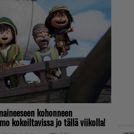
timaineeseen kohonneen
o kokeiltavissa jo tällä viikolla!
LUETU