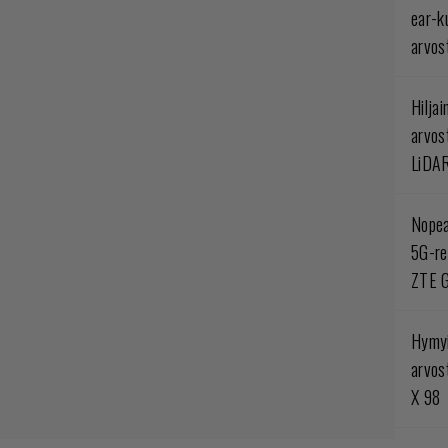
ear-k
arvos
Hilja
arvos
LiDA
Nopea
5G-re
ZTE G
Hymyi
arvos
X 98