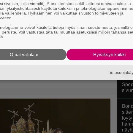
Poké
i sivuista, joilla vierailit, IP-osoitteestasi sekä laitteesi ominaisuuksista
stres
an yksityiskohtaisesti käyttötarkoituksiin ja teknologiakumppaneihimm
la välilehdellä. Hylkääminen voi vaikuttaa sivuston toimivuuteen ja
arvos
yyteen.
Pokop
knologiamme voivat käsitellä tietoja myös ilman suostumusta, jos niillä o
u peruste. Voit vastustaa tätä tai muuttaa asetuksiasi milloin tahansa se
lä.
mintastrategia julkaistiin pitkän
ja Xboxille
Omat valintani
Hyväksyn kaikki
Tänä
Tietosuojak
Matti
rool
Sped
sivu
Bond
sitte
löyty
hahm
näyt