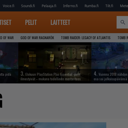
Voice.fi
Soundi.fi
Pelaaja.fi
Inferno.fi
Rumba.fi
Tilt.fi
Metel
TISET
PELIT
LAITTEET
D OF WAR
GOD OF WAR RAGNARÖK
TOMB RAIDER: LEGACY OF ATLANTIS
TOMB R
3.
4.
tta pidä
Elokuun PlayStation Plus Essential -pelit
Vuonna 2018 nähdyn t
ilmestyivät – mukana todellinen mestariteos
osa sai julkaisupäivänsä
G