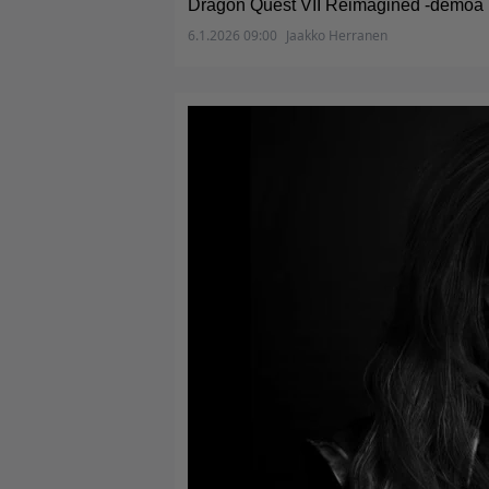
Dragon Quest VII Reimagined -demoa
6.1.2026 09:00
Jaakko Herranen