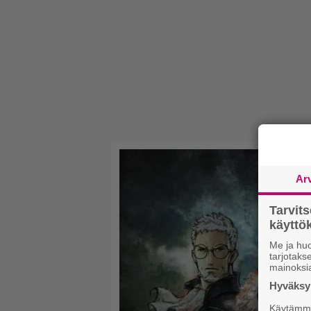
Ar
Tarvit
käytt
Me ja huo
tarjotak
mainoksi
Hyväksym
Käytämme 