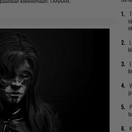
 päästään kokeilemaan: TÄNÄÄN.
T
nä
mi
L
ki
E
il
V
ja
P
to
K