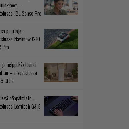
uulokkeet —
telussa JBL Sense Pro
inen puurtaja –
telussa Navimow i210
R Pro
 ja helppokäyttöinen
ititin – arvostelussa
5 Ultra
levä näppäimistö –
telussa Logitech G316