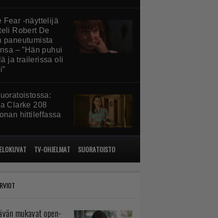
 Fear -näyttelijä
teli Robert De
n paneutumista
iinsa – ”Hän puhui
lä ja trailerissa oli
i”
suoratoistossa:
ia Clarke 208
onan hittileffassa
ELOKUVAT
TV-OHJELMAT
SUORATOISTO
RVIOT
tävän mukavat open-