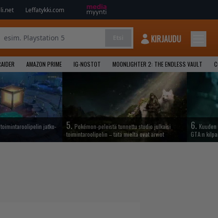
i.net
Leffatykki.com
KIRJAUDU
Etsi
AIDER
AMAZON PRIME
IG-NOSTOT
MOONLIGHTER 2: THE ENDLESS VAULT
C
5.
6.
oimintaroolipelin jatko-
Pokémon-peleistä tunnettu studio julkaisi
Kuuden 
toimintaroolipelin – tätä mieltä ovat arviot
GTA:n kilpa