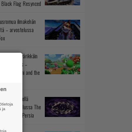
 Black Flag Resynced
usromua ilmakehän
ltä – arvostelussa
Fox
istötiedon värikkäin
okokonaisuus –
telussa Yoshi and the
rious Book
sen
n prinssi siellä
tietoja
aa – arvostelussa The
 ja
 Prince of Persia
toja