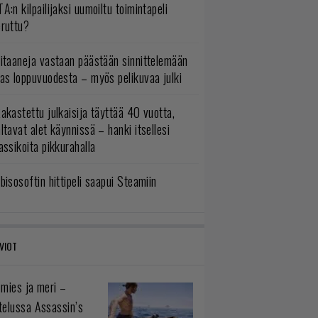
A:n kilpailijaksi uumoiltu toimintapeli
eruttu?
itaaneja vastaan päästään sinnittelemään
as loppuvuodesta – myös pelikuvaa julki
akastettu julkaisija täyttää 40 vuotta,
ltavat alet käynnissä – hanki itsellesi
assikoita pikkurahalla
bisosoftin hittipeli saapui Steamiin
VIOT
 mies ja meri –
telussa Assassin’s