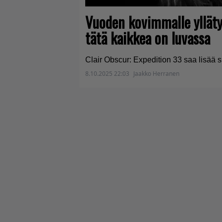
Vuoden kovimmalle yllätys
tätä kaikkea on luvassa
Clair Obscur: Expedition 33 saa lisää s
8.10.2025 22:03
Jaakko Herranen