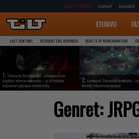
Como.fi
Episodi.fi
ETUSIVU
UU
LAST SENTINEL
RESIDENT EVIL VERONICA
BEASTS OF REINCARNATION
GO
1.
Tulevasta Resident Evil -uusioversiosta
2.
näyttäisi tulevan menestys – jo yli kahden
Loistopeli Steamistä maksutta – mu
miljoonan pelaajan toivelistalla
kiirettä lataamisen kanssa
Genret:
JRP