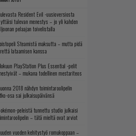
ulevasta Resident Evil -uusioversiosta
yttäisi tulevan menestys – jo yli kahden
ljoonan pelaajan toivelistalla
oistopeli Steamistä maksutta – mutta pidä
irettä lataamisen kanssa
lokuun PlayStation Plus Essential -pelit
mestyivät – mukana todellinen mestariteos
uonna 2018 nähdyn toimintaroolipelin
tko-osa sai julkaisupäivänsä
okémon-peleistä tunnettu studio julkaisi
imintaroolipelin – tätä mieltä ovat arviot
uuden vuoden kehitystyö romukoppaan –