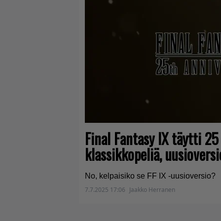
Final Fantasy IX täytti 25
klassikkopeliä, uusiovers
No, kelpaisiko se FF IX -uusioversio?
7.7.2025 17:06
Jaakko Herranen