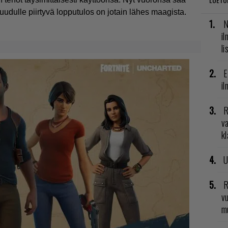
udulle piirtyvä lopputulos on jotain lähes maagista.
N
il
li
E
il
R
va
kl
U
R
vu
mu