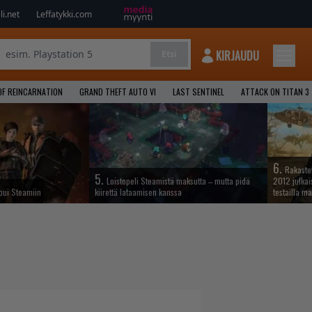
i.net
Leffatykki.com
KIRJAUDU
Etsi
OF REINCARNATION
GRAND THEFT AUTO VI
LAST SENTINEL
ATTACK ON TITAN 3
6.
Rakastet
5.
Loistopeli Steamistä maksutta – mutta pidä
2012 julkais
apui Steamiin
kiirettä lataamisen kanssa
testailla ma