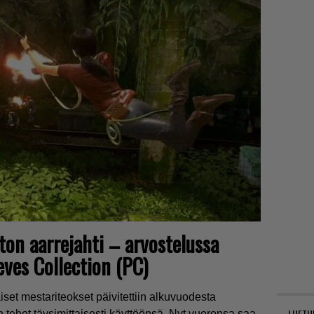
on aarrejahti – arvostelussa
eves Collection (PC)
t mestariteokset päivitettiin alkuvuodesta
LUETU
tehot täysimittaisesti käyttöönsä. Nyt vuoronsa saa