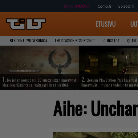
Como.fi
Episodi.fi
ETUSIVU
UU
RESIDENT EVIL VERONICA
THE DIVISION RESURGENCE
IG-NOSTOT
QUAKE
1.
2.
No johan pomppasi: 30 vuotta sitten ilmestynyt
Elokuun PlayStation Plus Essential 
klassikkoräiskintä sai valtavasti lisää sisältöä
ilmestyivät – mukana todellinen mesta
Aihe:
Unchart