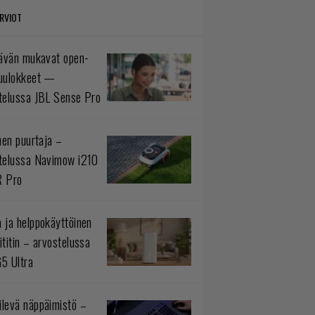
RVIOT
tävän mukavat open-
uulokkeet —
telussa JBL Sense Pro
inen puurtaja –
telussa Navimow i210
R Pro
 ja helppokäyttöinen
ititin – arvostelussa
5 Ultra
levä näppäimistö –