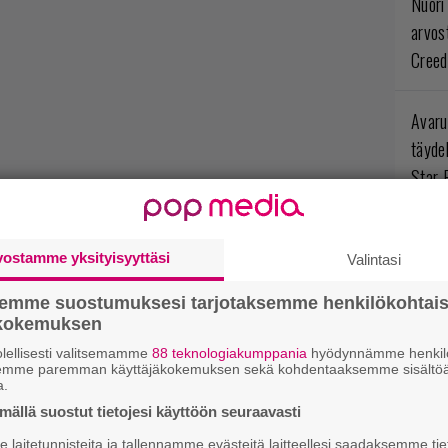
Nuori
arvos
Creed
Avaru
täyde
Star 
Ympär
vostamme yksityisyyttäsi
Valintasi
opint
arvos
semme suostumuksesi tarjotaksemme henkilökohtai
Myste
ökokemuksen
lellisesti valitsemamme
88 teknologiakumppania
hyödynnämme henkilö
semme paremman käyttäjäkokemuksen sekä kohdentaaksemme sisältöä
Levoto
a.
odott
ällä suostut tietojesi käyttöön seuraavasti
Rogue
laitetunnisteita ja tallennamme evästeitä laitteellesi saadaksemme tie