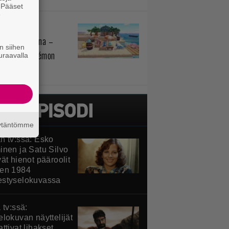
. Pääset
e
monit
sihelpotuksena –
n siihen
telussa Pokémon
uraavalla
ia
äytäntömme
n tv:ssä: Esko
inen ja Satu Silvo
ät hienot pääroolit
en 1984
styselokuvassa
 tv:ssä:
elokuvan näyttelijät
ttivat lihakset