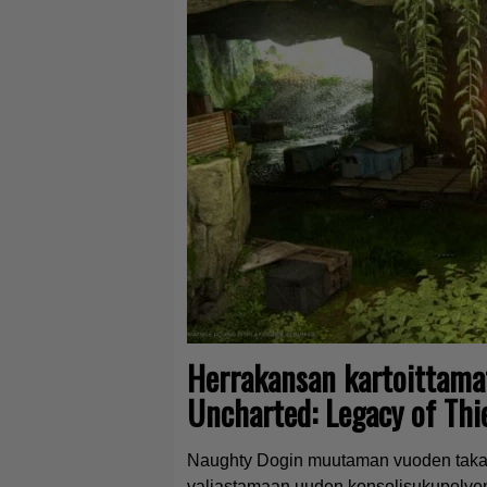
Herrakansan kartoittamat
Uncharted: Legacy of Thi
Naughty Dogin muutaman vuoden takaise
valjastamaan uuden konsolisukupolven 