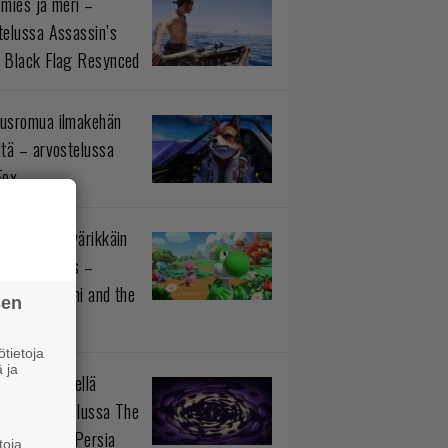
 mies ja meri –
telussa Assassin’s
 Black Flag Resynced
usromua ilmakehän
ltä – arvostelussa
Fox
istötiedon värikkäin
okokonaisuus –
telussa Yoshi and the
sen
rious Book
tietoja
 ja
n prinssi siellä
aa – arvostelussa The
 Prince of Persia
toja