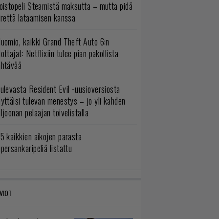
oistopeli Steamistä maksutta – mutta pidä
irettä lataamisen kanssa
uomio, kaikki Grand Theft Auto 6:n
ottajat: Netflixiin tulee pian pakollista
ähtävää
ulevasta Resident Evil -uusioversiosta
yttäisi tulevan menestys – jo yli kahden
ljoonan pelaajan toivelistalla
5 kaikkien aikojen parasta
persankaripeliä listattu
VIOT