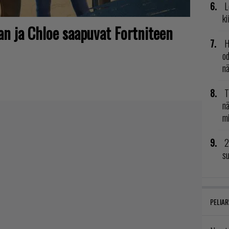
L
ki
n ja Chloe saapuvat Fortniteen
H
od
n
T
nä
mi
2
su
PELIAR