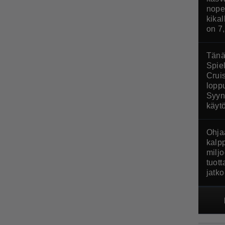
nopea
kika
on 7
Tänä
Spie
Crui
loppu
Syyn
käyt
Ohjaa
kalp
miljo
tuot
jatk