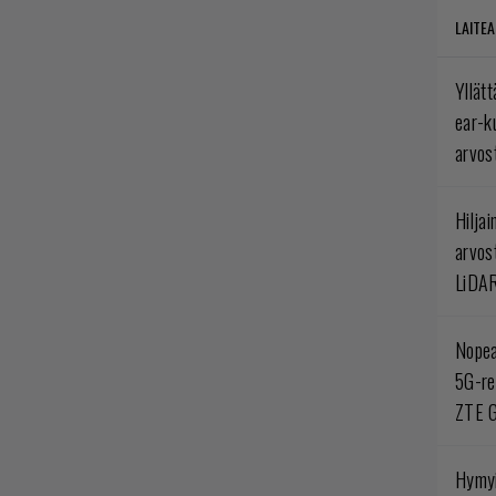
LAITEA
Yllät
ear-k
arvos
Hilja
arvos
LiDA
Nopea
5G-re
ZTE G
Hymyi