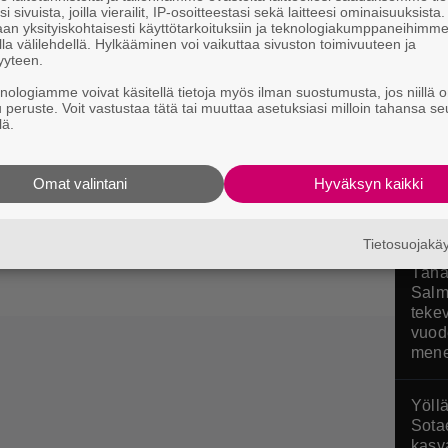
i sivuista, joilla vierailit, IP-osoitteestasi sekä laitteesi ominaisuuksista
an yksityiskohtaisesti käyttötarkoituksiin ja teknologiakumppaneihimm
la välilehdellä. Hylkääminen voi vaikuttaa sivuston toimivuuteen ja
Poké
yyteen.
stres
knologiamme voivat käsitellä tietoja myös ilman suostumusta, jos niillä o
arvos
u peruste. Voit vastustaa tätä tai muuttaa asetuksiasi milloin tahansa se
lä.
Pokop
atkoa Days Gonelle –
Omat valintani
Hyväksyn kaikki
in uuden Unchartedin pariin
Tietosuojak
ssa.
Tänä
Salm
tekev
vuod
mene
Yöllä
Sota
kasva