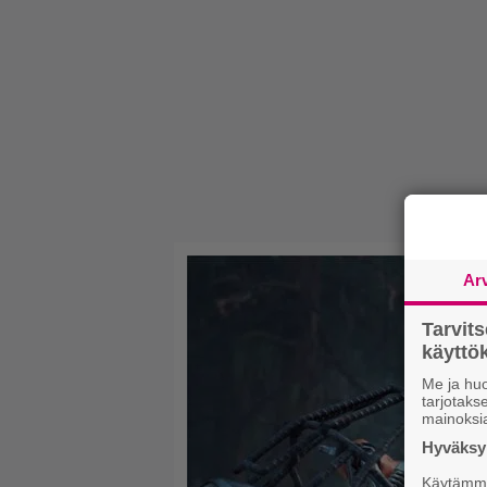
Ar
Tarvit
käytt
Me ja huo
tarjotak
mainoksi
Hyväksym
Käytämme 