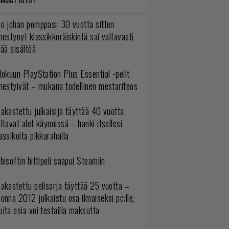
o johan pomppasi: 30 vuotta sitten
mestynyt klassikkoräiskintä sai valtavasti
sää sisältöä
lokuun PlayStation Plus Essential -pelit
mestyivät – mukana todellinen mestariteos
akastettu julkaisija täyttää 40 vuotta,
ltavat alet käynnissä – hanki itsellesi
assikoita pikkurahalla
bisoftin hittipeli saapui Steamiin
akastettu pelisarja täyttää 25 vuotta –
onna 2012 julkaistu osa ilmaiseksi pc:lle,
ita osia voi testailla maksutta