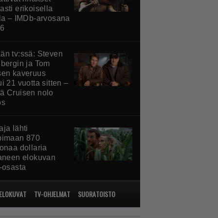
sti erikoisella
lla – IMDb-arvosana
,6
än tv:ssä: Steven
lbergin ja Tom
sen kaveruus
i 21 vuotta sitten –
ä Cruisen nolo
ös
ja lähti
pimaan 870
onaa dollaria
taneen elokuvan
o-osasta
ELOKUVAT
TV-OHJELMAT
SUORATOISTO