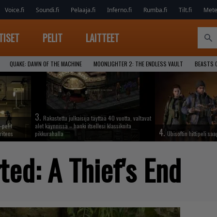
Voice.fi
Soundi.fi
Pelaaja.fi
Inferno.fi
Rumba.fi
Tilt.fi
Metel
TISET
PELIT
LAITTEET
QUAKE: DAWN OF THE MACHINE
MOONLIGHTER 2: THE ENDLESS VAULT
BEASTS 
3.
Rakastettu julkaisija täyttää 40 vuotta, valtavat
-pelit
alet käynnissä – hanki itsellesi klassikoita
4.
riteos
pikkurahalla
Ubisoftin hittipeli sa
ed: A Thief's End