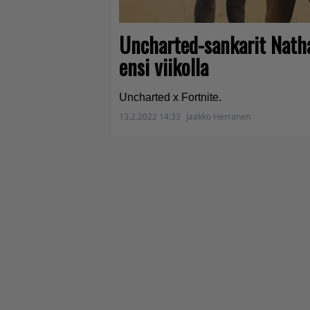
Uncharted-sankarit Natha
ensi viikolla
Uncharted x Fortnite.
13.2.2022 14:33
Jaakko Herranen