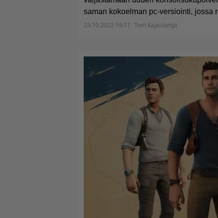
saman kokoelman pc-versiointi, jossa ru
23.10.2022 19:17
Tom Kajaslampi