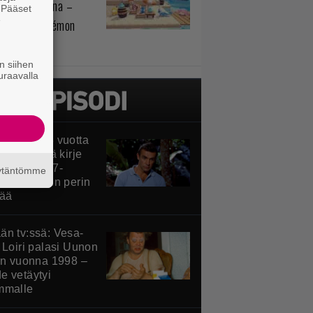
sihelpotuksena –
. Pääset
e
telussa Pokémon
ia
n siihen
uraavalla
-luojan 68 vuotta
n lähettämä kirje
i – tältä 007-
äytäntömme
on piti alun perin
tää
än tv:ssä: Vesa-
 Loiri palasi Uunon
iin vuonna 1998 –
e vetäytyi
mmalle