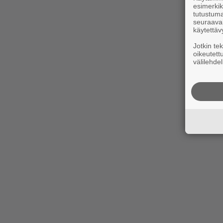
esimerkiks
tutustuma
seuraaval
käytettäv
Jotkin te
oikeutett
välilehdel