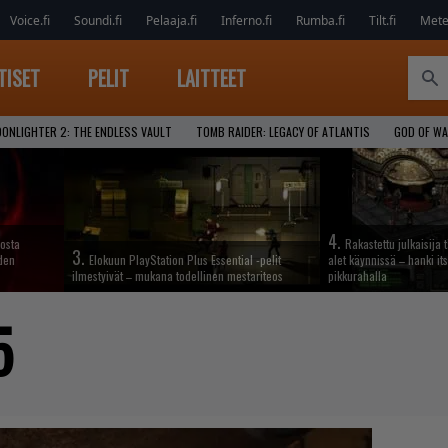
Voice.fi
Soundi.fi
Pelaaja.fi
Inferno.fi
Rumba.fi
Tilt.fi
Metel
TISET
PELIT
LAITTEET
ONLIGHTER 2: THE ENDLESS VAULT
TOMB RAIDER: LEGACY OF ATLANTIS
GOD OF W
4.
iosta
Rakastettu julkaisija 
3.
hden
Elokuun PlayStation Plus Essential -pelit
alet käynnissä – hanki its
ilmestyivät – mukana todellinen mestariteos
pikkurahalla
5