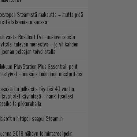
oistopeli Steamistä maksutta – mutta pidä
irettä lataamisen kanssa
ulevasta Resident Evil -uusioversiosta
yttäisi tulevan menestys – jo yli kahden
ljoonan pelaajan toivelistalla
lokuun PlayStation Plus Essential -pelit
mestyivät – mukana todellinen mestariteos
akastettu julkaisija täyttää 40 vuotta,
ltavat alet käynnissä – hanki itsellesi
assikoita pikkurahalla
bisoftin hittipeli saapui Steamiin
uonna 2018 nähdyn toimintaroolipelin