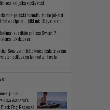
tko-osa sai julkaisupäivänsä
okémon-peleistä tunnettu studio julkaisi
imintaroolipelin – tätä mieltä ovat arviot
aailman suosituin peli saa Switch 2 -
ersionsa lokakuussa
uhu: Sony varoittelee konsolipaketeissaan
ysisten pelilevyjen lakkauttamisesta
VIOT
 mies ja meri –
telussa Assassin’s
 Black Flag Resynced