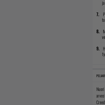
ja
P
to
M
v
H
fy
PELIAR
Nuori
arvos
Creed