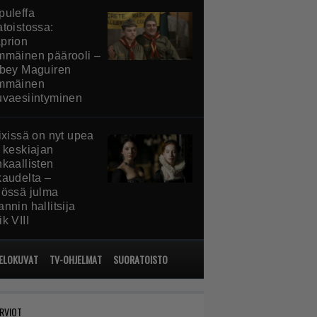
puleffa
atoistossa:
prion
mmäinen päärooli –
obey Maguiren
mmäinen
uvaesiintyminen
ixissä on nyt upea
a keskiajan
nkaallisten
kaudelta –
iössä julma
nnin hallitsija
k VIII
ELOKUVAT
TV-OHJELMAT
SUORATOISTO
RVIOT