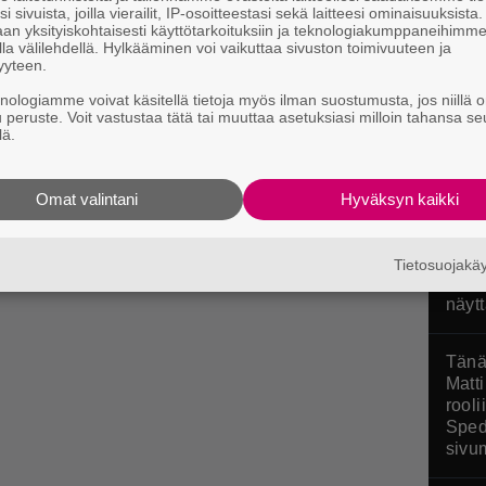
stres
i sivuista, joilla vierailit, IP-osoitteestasi sekä laitteesi ominaisuuksista
an yksityiskohtaisesti käyttötarkoituksiin ja teknologiakumppaneihimm
arvos
la välilehdellä. Hylkääminen voi vaikuttaa sivuston toimivuuteen ja
Pokop
yyteen.
knologiamme voivat käsitellä tietoja myös ilman suostumusta, jos niillä o
u peruste. Voit vastustaa tätä tai muuttaa asetuksiasi milloin tahansa se
lä.
Omat valintani
Hyväksyn kaikki
Bond
sitte
löyty
Tietosuojak
hahm
näyt
Tänä
Matti
rool
Sped
sivu