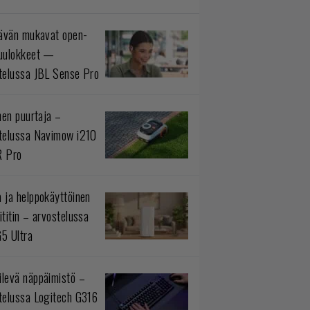
tävän mukavat open-
uulokkeet —
telussa JBL Sense Pro
inen puurtaja –
telussa Navimow i210
R Pro
 ja helppokäyttöinen
ititin – arvostelussa
5 Ultra
levä näppäimistö –
telussa Logitech G316