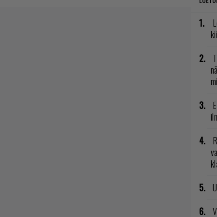
L
ki
T
nä
mi
E
il
R
va
kl
U
V