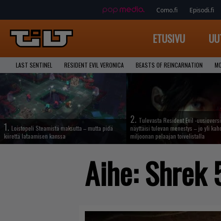
Como.fi
Episodi.fi
ETUSIVU
UU
LAST SENTINEL
RESIDENT EVIL VERONICA
BEASTS OF REINCARNATION
MO
2.
Tulevasta Resident Evil -uusiovers
1.
Loistopeli Steamistä maksutta – mutta pidä
näyttäisi tulevan menestys – jo yli ka
kiirettä lataamisen kanssa
miljoonan pelaajan toivelistalla
Aihe:
Shrek 