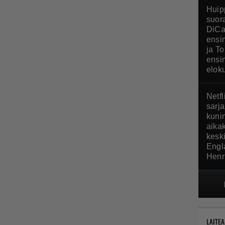
Huip
suor
DiCa
ensi
ja T
ensi
elok
Netfl
sarj
kuni
aika
kesk
Engla
Henri
LAITEA