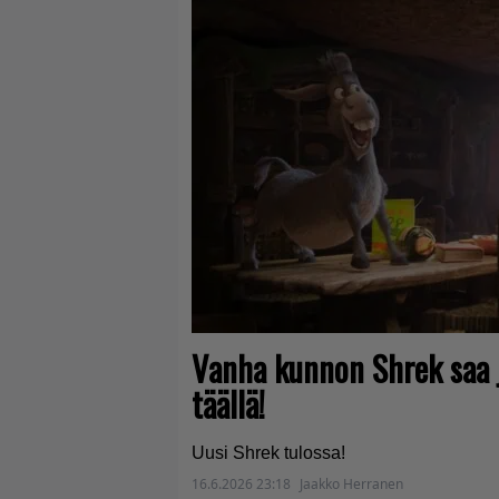
Vanha kunnon Shrek saa j
täällä!
Uusi Shrek tulossa!
16.6.2026 23:18
Jaakko Herranen