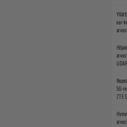
Yllät
ear-k
arvos
Hilja
arvos
LiDA
Nopea
5G-re
ZTE G
Hymyi
arvos