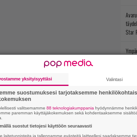
Avaru
täyde
Star 
Ympär
opint
arvos
Myste
vostamme yksityisyyttäsi
Valintasi
semme suostumuksesi tarjotaksemme henkilökohtai
Levoto
ökokemuksen
odott
lellisesti valitsemamme
88 teknologiakumppania
hyödynnämme henkilö
Rogue
semme paremman käyttäjäkokemuksen sekä kohdentaaksemme sisältöä
a.
ällä suostut tietojesi käyttöön seuraavasti
Poké
laitetunnisteita ja tallennamme evästeitä laitteellesi saadaksemme tie