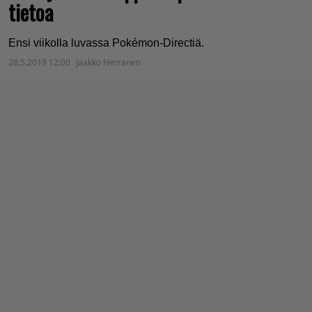
tietoa
Ensi viikolla luvassa Pokémon-Directiä.
28.5.2019 12:00
Jaakko Herranen