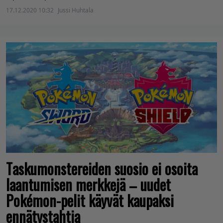
17.12.2020 10:32
Jussi Huhtala
Taskumonstereiden suosio ei osoita
laantumisen merkkejä – uudet
Pokémon-pelit käyvät kaupaksi
ennätystahtia