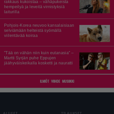
rakkaus kukoistaa – vähäpukeista
hempeilyä ja leveitä virnistyksiä
laiturilla
Pohjois-Korea neuvoo kansalaisiaan
selviämään helteistä syömällä
viilentävää koiraa
”Tää on vähän niin kuin eutanasia” –
Martti Syrjän puhe Eppujen
jäähyväiskeikalla kosketti ja nauratti
ILMIÖT
VIIHDE
MUSIIKKI
Footer
ALUEET
TILAUKSET