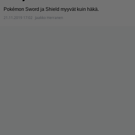
Pokémon Sword ja Shield myyvät kuin häkä.
21.11.2019 17:02
Jaakko Herranen