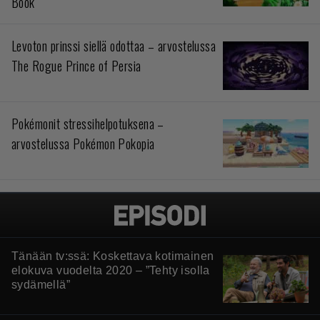
Book
Levoton prinssi siellä odottaa – arvostelussa
The Rogue Prince of Persia
Pokémonit stressihelpotuksena –
arvostelussa Pokémon Pokopia
Tänään tv:ssä: Koskettava kotimainen
elokuva vuodelta 2020 – ”Tehty isolla
sydämellä”