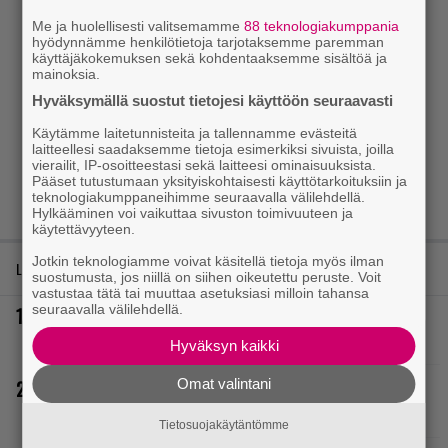
Me ja huolellisesti valitsemamme
88 teknologiakumppania
hyödynnämme henkilötietoja tarjotaksemme paremman
käyttäjäkokemuksen sekä kohdentaaksemme sisältöä ja
mainoksia.
Hyväksymällä suostut tietojesi käyttöön seuraavasti
Käytämme laitetunnisteita ja tallennamme evästeitä
laitteellesi saadaksemme tietoja esimerkiksi sivuista, joilla
vierailit, IP-osoitteestasi sekä laitteesi ominaisuuksista.
Pääset tutustumaan yksityiskohtaisesti käyttötarkoituksiin ja
teknologiakumppaneihimme seuraavalla välilehdellä.
Hylkääminen voi vaikuttaa sivuston toimivuuteen ja
käytettävyyteen.
Jotkin teknologiamme voivat käsitellä tietoja myös ilman
LUETUIMMAT JUTUT
suostumusta, jos niillä on siihen oikeutettu peruste. Voit
vastustaa tätä tai muuttaa asetuksiasi milloin tahansa
seuraavalla välilehdellä.
Nyt ilmaiseksi Steamissa – nappaa tämä avaruusseikkailu
välittömästi talteen!
Hyväksyn kaikki
Omat valintani
Rakastettu julkaisija täyttää 40 vuotta, valtavat alet
käynnissä – hanki itsellesi klassikoita pikkurahalla
Tietosuojakäytäntömme