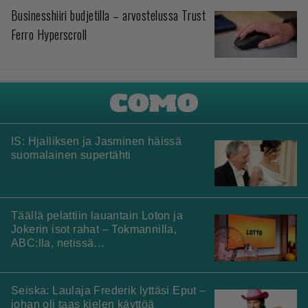
Businesshiiri budjetilla – arvostelussa Trust
Ferro Hyperscroll
IS: Hjalliksen ja Jasminen häissä
suomalainen supertähti
Täällä pelattiin lauantain Loton ja
Jokerin isot rahat – Tokmannilla,
ABC:lla, netissä…
Seiska: Laulaja Frederik lyttäsi Eput –
johan oli taas kielen käyttöä