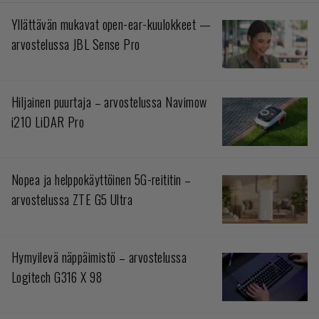
Yllättävän mukavat open-ear-kuulokkeet —
arvostelussa JBL Sense Pro
Hiljainen puurtaja – arvostelussa Navimow
i210 LiDAR Pro
Nopea ja helppokäyttöinen 5G-reititin –
arvostelussa ZTE G5 Ultra
Hymyilevä näppäimistö – arvostelussa
Logitech G316 X 98