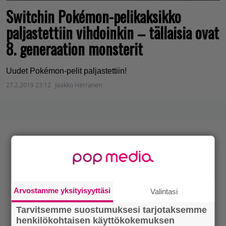
Switchin Pokémon-pelikaksikko
paljastettiin vihdoinkin – tällaisia ovat
8. generaation monsterit
Uudet Pokémon-pelit paljastettiin!
27.2.2019 23:12
Jaakko Herranen
Arvostamme yksityisyyttäsi
Valintasi
Tarvitsemme suostumuksesi tarjotaksemme
henkilökohtaisen käyttökokemuksen