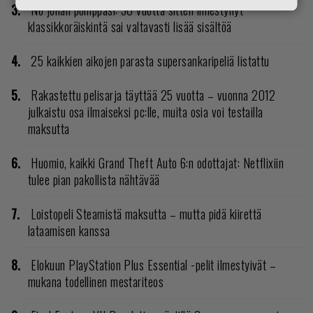
No johan pomppasi: 30 vuotta sitten ilmestynyt
klassikkoräiskintä sai valtavasti lisää sisältöä
25 kaikkien aikojen parasta supersankaripeliä listattu
Rakastettu pelisarja täyttää 25 vuotta – vuonna 2012
julkaistu osa ilmaiseksi pc:lle, muita osia voi testailla
maksutta
Huomio, kaikki Grand Theft Auto 6:n odottajat: Netflixiin
tulee pian pakollista nähtävää
Loistopeli Steamistä maksutta – mutta pidä kiirettä
lataamisen kanssa
Elokuun PlayStation Plus Essential -pelit ilmestyivät –
mukana todellinen mestariteos