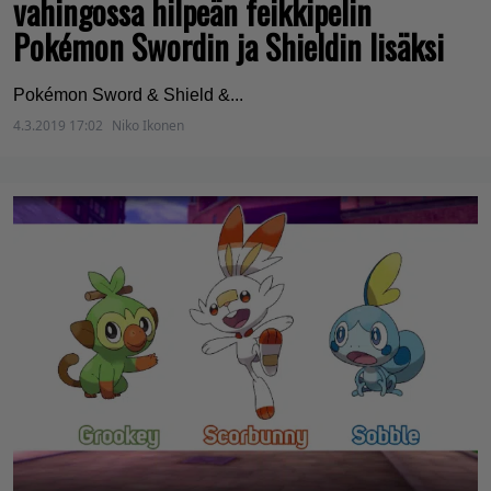
vahingossa hilpeän feikkipelin
Pokémon Swordin ja Shieldin lisäksi
Pokémon Sword & Shield &...
4.3.2019 17:02
Niko Ikonen