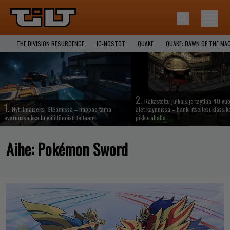
THE DIVISION RESURGENCE
IG-NOSTOT
QUAKE
QUAKE: DAWN OF THE MA
2.
Rakastettu julkaisija täyttää 40 vuo
1.
Nyt ilmaiseksi Steamissa – nappaa tämä
alet käynnissä – hanki itsellesi klassik
avaruusseikkailu välittömästi talteen!
pikkurahalla
Aihe:
Pokémon Sword