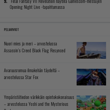
Final Fantasy VII Revelation näytillä Gamescom-messujen
Opening Night Live -tapahtumassa
PELIARVIOT
Nuori mies ja meri – arvostelussa
Assassin’s Creed Black Flag Resynced
Avaruusromua ilmakehän täydeltä –
arvostelussa Star Fox
Ympäristötiedon värikkäin opintokokonaisuus
– arvostelussa Yoshi and the Mysterious