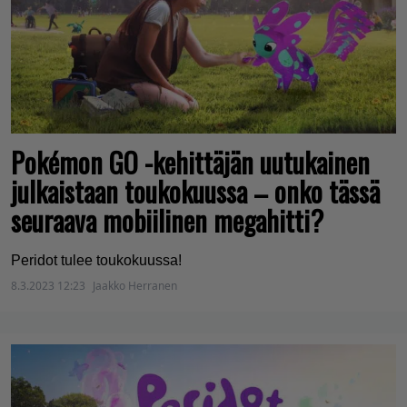
Pokémon GO -kehittäjän uutukainen
julkaistaan toukokuussa – onko tässä
seuraava mobiilinen megahitti?
Peridot tulee toukokuussa!
8.3.2023 12:23
Jaakko Herranen