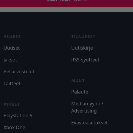
Footer
ALUEET
TILAUKSET
Uutiset
Uutiskirje
Jaksot
RSS-syötteet
Peliarvostelut
MUUT
Laitteet
Palaute
Mediamyynti /
AIHEET
Advertising
Playstation 5
Evästeasetukset
Xbox One