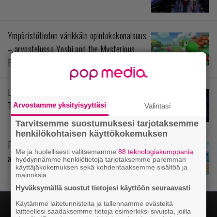
Ympäristötiedon värikkäin opintokokonaisuus
– arvostelussa Yoshi and the Mysterious
Book
Levoton prinssi siellä odottaa – arvostelussa
The Rogue Prince of Persia
Arvostamme yksityisyyttäsi
Valintasi
Tarvitsemme suostumuksesi tarjotaksemme
henkilökohtaisen käyttökokemuksen
Pokémonit stressihelpotuksena –
Me ja huolellisesti valitsemamme
88 teknologiakumppania
arvostelussa Pokémon Pokopia
hyödynnämme henkilötietoja tarjotaksemme paremman
käyttäjäkokemuksen sekä kohdentaaksemme sisältöä ja
mainoksia.
Hyväksymällä suostut tietojesi käyttöön seuraavasti
Käytämme laitetunnisteita ja tallennamme evästeitä
laitteellesi saadaksemme tietoja esimerkiksi sivuista, joilla