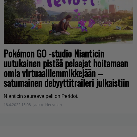
Pokémon GO -studio Nianticin
uutukainen pistää pelaajat hoitamaan
omia virtuaalilemmikkejään –
satumainen debyyttitraileri julkaistiin
Nianticin seuraava peli on Peridot.
18.4.2022 15:08
Jaakko Herranen