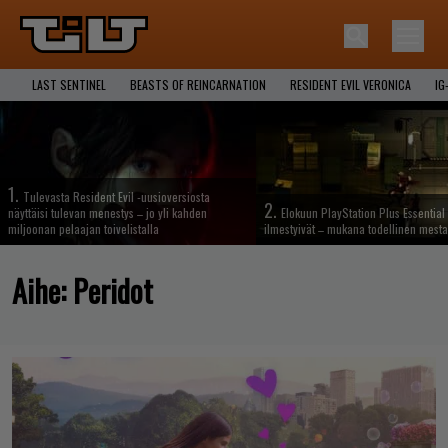
LAST SENTINEL
BEASTS OF REINCARNATION
RESIDENT EVIL VERONICA
IG
1.
Tulevasta Resident Evil -uusioversiosta
2.
näyttäisi tulevan menestys – jo yli kahden
Elokuun PlayStation Plus Essential 
miljoonan pelaajan toivelistalla
ilmestyivät – mukana todellinen mesta
Aihe:
Peridot