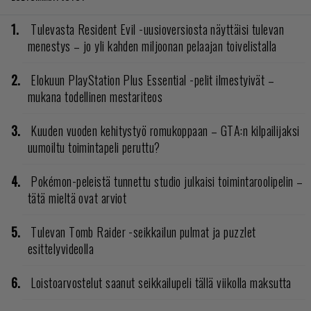
Tulevasta Resident Evil -uusioversiosta näyttäisi tulevan
menestys – jo yli kahden miljoonan pelaajan toivelistalla
Elokuun PlayStation Plus Essential -pelit ilmestyivät –
mukana todellinen mestariteos
Kuuden vuoden kehitystyö romukoppaan – GTA:n kilpailijaksi
uumoiltu toimintapeli peruttu?
Pokémon-peleistä tunnettu studio julkaisi toimintaroolipelin –
tätä mieltä ovat arviot
Tulevan Tomb Raider -seikkailun pulmat ja puzzlet
esittelyvideolla
Loistoarvostelut saanut seikkailupeli tällä viikolla maksutta