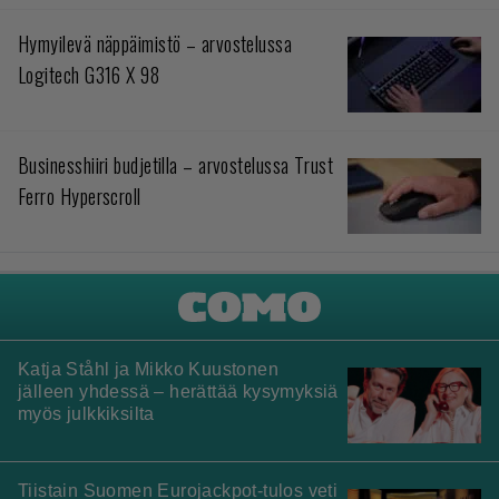
Hymyilevä näppäimistö – arvostelussa
Logitech G316 X 98
Businesshiiri budjetilla – arvostelussa Trust
Ferro Hyperscroll
Katja Ståhl ja Mikko Kuustonen
jälleen yhdessä – herättää kysymyksiä
myös julkkiksilta
Tiistain Suomen Eurojackpot-tulos veti