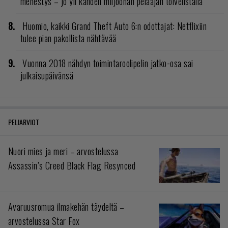
menestys – jo yli kahden miljoonan pelaajan toivelistalla
Huomio, kaikki Grand Theft Auto 6:n odottajat: Netflixiin
tulee pian pakollista nähtävää
Vuonna 2018 nähdyn toimintaroolipelin jatko-osa sai
julkaisupäivänsä
PELIARVIOT
Nuori mies ja meri – arvostelussa
Assassin’s Creed Black Flag Resynced
Avaruusromua ilmakehän täydeltä –
arvostelussa Star Fox