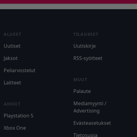
Footer
ALUEET
TILAUKSET
Uutiset
Uutiskirje
Jaksot
RSS-syötteet
Peliarvostelut
MUUT
Laitteet
Palaute
Mediamyynti /
AIHEET
Advertising
Playstation 5
Evästeasetukset
Xbox One
Tietosuoja