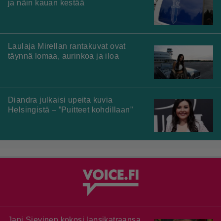
ja näin kauan kestää
Laulaja Mirellan rantakuvat ovat
täynnä lomaa, aurinkoa ja iloa
Diandra julkaisi upeita kuvia
Helsingistä – ”Puitteet kohdillaan”
Jani Sievinen kokosi lapsikatraansa