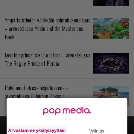
Ympäristötiedon värikkäin opintokokonaisuus
– arvostelussa Yoshi and the Mysterious
Book
Levoton prinssi siellä odottaa – arvostelussa
The Rogue Prince of Persia
Pokémonit stressihelpotuksena –
arvostelussa Pokémon Pokopia
Arvostamme yksityisyyttäsi
Valintasi