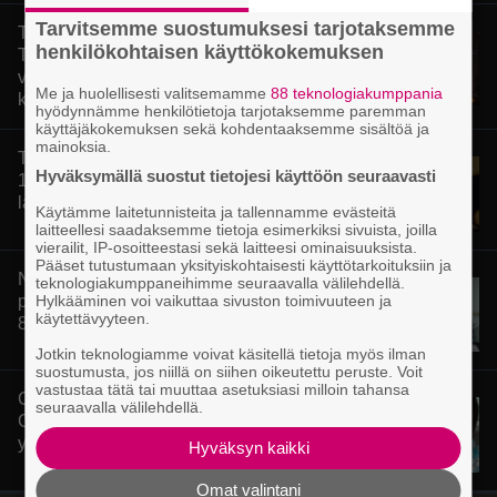
Tarvitsemme suostumuksesi tarjotaksemme
Tänään tv:ssä: Steven Spielbergin ja
henkilökohtaisen käyttökokemuksen
Tom Cruisen kaveruus loppui 21
vuotta sitten – Syynä Cruisen nolo
Me ja huolellisesti valitsemamme
88 teknologiakumppania
käytös
hyödynnämme henkilötietoja tarjotaksemme paremman
käyttäjäkokemuksen sekä kohdentaaksemme sisältöä ja
mainoksia.
Tänään tv:ssä: Loistoleffa vuodelta
Hyväksymällä suostut tietojesi käyttöön seuraavasti
1999 – Stephen King ja Tom Hanks
laadun takeina
Käytämme laitetunnisteita ja tallennamme evästeitä
laitteellesi saadaksemme tietoja esimerkiksi sivuista, joilla
vierailit, IP-osoitteestasi sekä laitteesi ominaisuuksista.
Pääset tutustumaan yksityiskohtaisesti käyttötarkoituksiin ja
Nyt Netflixissä: Yksi viime vuosien
teknologiakumppaneihimme seuraavalla välilehdellä.
Hylkääminen voi vaikuttaa sivuston toimivuuteen ja
parhaista rikossarjoista – IMDB-arvio
käytettävyyteen.
8,8
Jotkin teknologiamme voivat käsitellä tietoja myös ilman
suostumusta, jos niillä on siihen oikeutettu peruste. Voit
vastustaa tätä tai muuttaa asetuksiasi milloin tahansa
Clint Eastwood näytti Kevin
seuraavalla välilehdellä.
Costnerille kaapin paikan hyvin
yksinkertaisella toimenpiteellä
Hyväksyn kaikki
Omat valintani