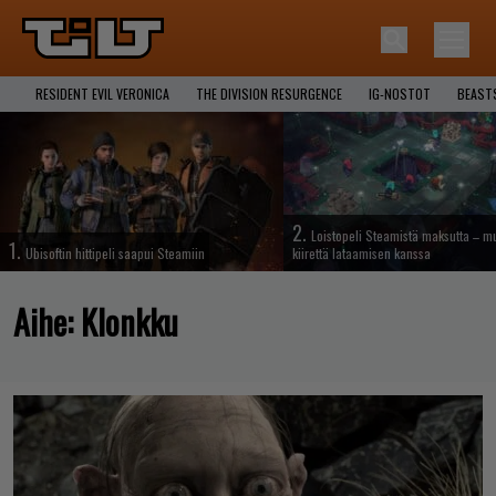
RESIDENT EVIL VERONICA
THE DIVISION RESURGENCE
IG-NOSTOT
BEAST
2.
Loistopeli Steamistä maksutta – mu
1.
Ubisoftin hittipeli saapui Steamiin
kiirettä lataamisen kanssa
Aihe:
Klonkku