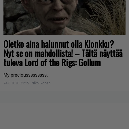
Oletko aina halunnut olla Klonkku?
Nyt se on mahdollista! – Tältä näyttää
tuleva Lord of the Rigs: Gollum
My preciousssssssss.
24.8.2020 21:15
Niko Ikonen