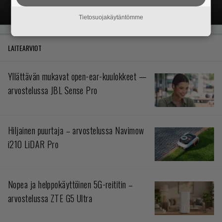
ELOKUVAT
TV-OHJELMAT
SUORATOISTO
Tietosuojakäytäntömme
LAITEARVIOT
Yllättävän mukavat open-ear-kuulokkeet —
arvostelussa JBL Sense Pro
Hiljainen puurtaja – arvostelussa Navimow
i210 LiDAR Pro
Nopea ja helppokäyttöinen 5G-reititin –
arvostelussa ZTE G5 Ultra