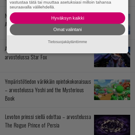
vastustaa tätä tai muuttaa asetuksiasi milloin tahansa
seuraavalla välilehdellä.
Nuori mies ja meri – arvostelussa
Hyväksyn kaikki
Assassin’s Creed Black Flag Resynced
Omat valintani
Tietosuojakäytäntömme
Avaruusromua ilmakehän täydeltä –
arvostelussa Star Fox
Ympäristötiedon värikkäin opintokokonaisuus
– arvostelussa Yoshi and the Mysterious
Book
Levoton prinssi siellä odottaa – arvostelussa
The Rogue Prince of Persia