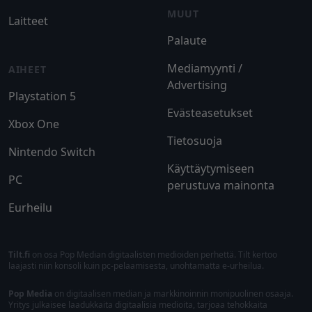
MUUT
Laitteet
Palaute
Mediamyynti /
AIHEET
Advertising
Playstation 5
Evästeasetukset
Xbox One
Tietosuoja
Nintendo Switch
Käyttäytymiseen
PC
perustuva mainonta
Eurheilu
Tilt.fi
on osa Pop Median digitaalisten medioiden perhettä. Tilt kertoo
laajasti niin konsoli kuin pc-pelaamisesta, unohtamatta e-urheilua.
Pop Media
on digitaalisen median ja markkinoinnin monipuolinen osaaja.
Yritys julkaisee laadukkaita digitaalisia medioita, tarjoaa tehokkaita