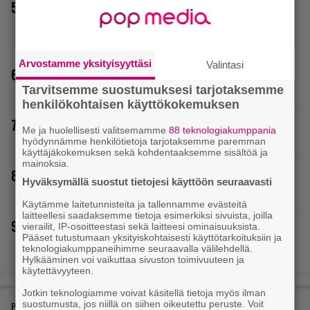
Rakastettu pelisarja täyttää 25 vuotta – vuonna 2012
julkaistu osa ilmaiseksi pc:lle, muita osia voi testailla
maksutta
Arvostamme yksityisyyttäsi
Valintasi
Huomio, kaikki Grand Theft Auto 6:n odottajat: Netflixiin
tulee pian pakollista nähtävää
Tarvitsemme suostumuksesi tarjotaksemme
henkilökohtaisen käyttökokemuksen
Loistopeli Steamistä maksutta – mutta pidä kiirettä
Me ja huolellisesti valitsemamme
88 teknologiakumppania
lataamisen kanssa
hyödynnämme henkilötietoja tarjotaksemme paremman
käyttäjäkokemuksen sekä kohdentaaksemme sisältöä ja
mainoksia.
Elokuun PlayStation Plus Essential -pelit ilmestyivät –
Hyväksymällä suostut tietojesi käyttöön seuraavasti
mukana todellinen mestariteos
Käytämme laitetunnisteita ja tallennamme evästeitä
laitteellesi saadaksemme tietoja esimerkiksi sivuista, joilla
Final Fantasy VII Revelation näytillä Gamescom-messujen
vierailit, IP-osoitteestasi sekä laitteesi ominaisuuksista.
Pääset tutustumaan yksityiskohtaisesti käyttötarkoituksiin ja
Opening Night Live -tapahtumassa
teknologiakumppaneihimme seuraavalla välilehdellä.
Hylkääminen voi vaikuttaa sivuston toimivuuteen ja
käytettävyyteen.
Jotkin teknologiamme voivat käsitellä tietoja myös ilman
suostumusta, jos niillä on siihen oikeutettu peruste. Voit
PELIARVIOT