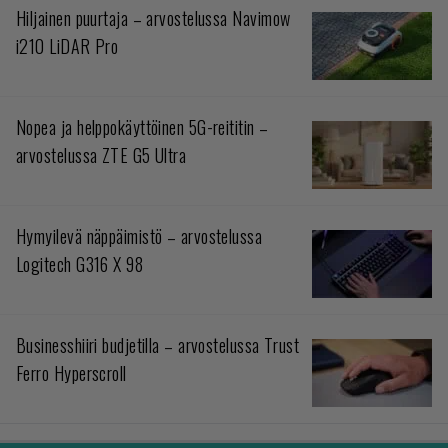
Hiljainen puurtaja – arvostelussa Navimow
i210 LiDAR Pro
Nopea ja helppokäyttöinen 5G-reititin –
arvostelussa ZTE G5 Ultra
Hymyilevä näppäimistö – arvostelussa
Logitech G316 X 98
Businesshiiri budjetilla – arvostelussa Trust
Ferro Hyperscroll