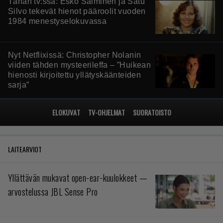
Tänän tv:ssä: Esko Salminen ja Satu
Silvo tekevät hienot pääroolit vuoden
1984 menestyselokuvassa
Nyt Netflixissä: Christopher Nolanin
viiden tähden mysteerileffa – ”Huikean
hienosti kirjoitettu yllätyskäänteiden
sarja”
ELOKUVAT
TV-OHJELMAT
SUORATOISTO
LAITEARVIOT
Yllättävän mukavat open-ear-kuulokkeet —
arvostelussa JBL Sense Pro