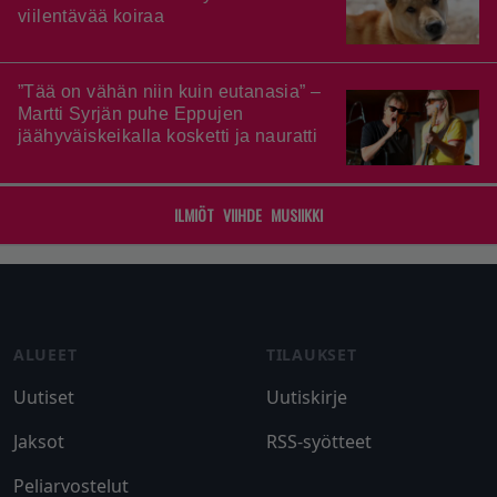
viilentävää koiraa
”Tää on vähän niin kuin eutanasia” –
Martti Syrjän puhe Eppujen
jäähyväiskeikalla kosketti ja nauratti
ILMIÖT
VIIHDE
MUSIIKKI
Footer
ALUEET
TILAUKSET
Uutiset
Uutiskirje
Jaksot
RSS-syötteet
Peliarvostelut