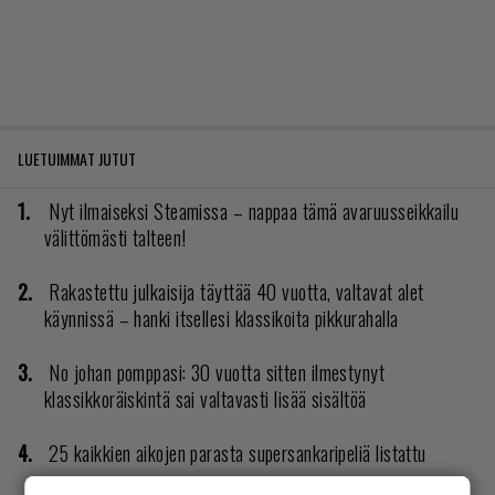
LUETUIMMAT JUTUT
Nyt ilmaiseksi Steamissa – nappaa tämä avaruusseikkailu
välittömästi talteen!
Rakastettu julkaisija täyttää 40 vuotta, valtavat alet
käynnissä – hanki itsellesi klassikoita pikkurahalla
No johan pomppasi: 30 vuotta sitten ilmestynyt
klassikkoräiskintä sai valtavasti lisää sisältöä
25 kaikkien aikojen parasta supersankaripeliä listattu