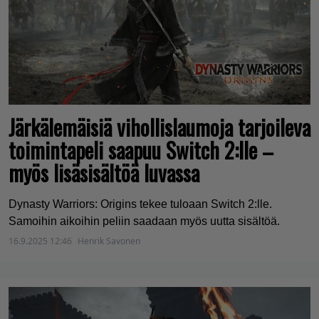
Järkälemäisiä vihollislaumoja tarjoileva
toimintapeli saapuu Switch 2:lle –
myös lisäsisältöä luvassa
Dynasty Warriors: Origins tekee tuloaan Switch 2:lle.
Samoihin aikoihin peliin saadaan myös uutta sisältöä.
16.9.2025 12:46
Henrik Savonen