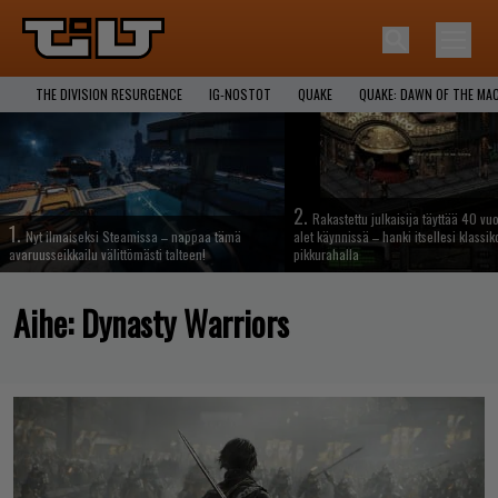
THE DIVISION RESURGENCE
IG-NOSTOT
QUAKE
QUAKE: DAWN OF THE MA
2.
Rakastettu julkaisija täyttää 40 vuo
1.
Nyt ilmaiseksi Steamissa – nappaa tämä
alet käynnissä – hanki itsellesi klassik
avaruusseikkailu välittömästi talteen!
pikkurahalla
Aihe:
Dynasty Warriors