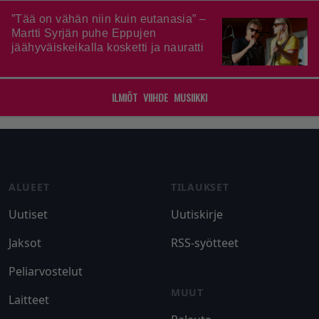
”Tää on vähän niin kuin eutanasia” –
Martti Syrjän puhe Eppujen
jäähyväiskeikalla kosketti ja nauratti
ILMIÖT
VIIHDE
MUSIIKKI
Footer
ALUEET
TILAUKSET
Uutiset
Uutiskirje
Jaksot
RSS-syötteet
Peliarvostelut
MUUT
Laitteet