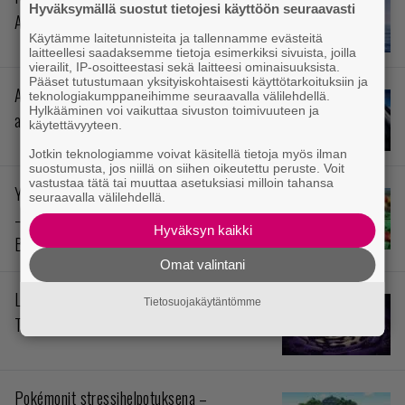
Hyväksymällä suostut tietojesi käyttöön seuraavasti
Assassin’s Creed Black Flag Resynced
Käytämme laitetunnisteita ja tallennamme evästeitä
laitteellesi saadaksemme tietoja esimerkiksi sivuista, joilla
vierailit, IP-osoitteestasi sekä laitteesi ominaisuuksista.
Pääset tutustumaan yksityiskohtaisesti käyttötarkoituksiin ja
Avaruusromua ilmakehän täydeltä –
teknologiakumppaneihimme seuraavalla välilehdellä.
Hylkääminen voi vaikuttaa sivuston toimivuuteen ja
arvostelussa Star Fox
käytettävyyteen.
Jotkin teknologiamme voivat käsitellä tietoja myös ilman
suostumusta, jos niillä on siihen oikeutettu peruste. Voit
vastustaa tätä tai muuttaa asetuksiasi milloin tahansa
Ympäristötiedon värikkäin opintokokonaisuus
seuraavalla välilehdellä.
– arvostelussa Yoshi and the Mysterious
Hyväksyn kaikki
Book
Omat valintani
Levoton prinssi siellä odottaa – arvostelussa
Tietosuojakäytäntömme
The Rogue Prince of Persia
Pokémonit stressihelpotuksena –