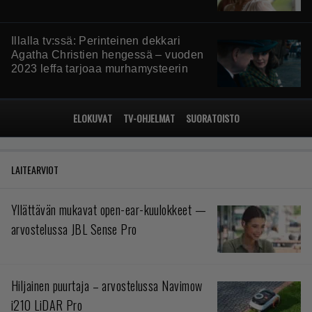
Illalla tv:ssä: Perinteinen dekkari
Agatha Christien hengessä – vuoden
2023 leffa tarjoaa murhamysteerin
ELOKUVAT
TV-OHJELMAT
SUORATOISTO
LAITEARVIOT
Yllättävän mukavat open-ear-kuulokkeet —
arvostelussa JBL Sense Pro
Hiljainen puurtaja – arvostelussa Navimow
i210 LiDAR Pro