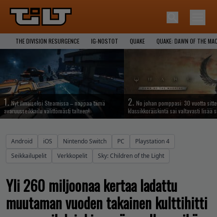
THE DIVISION RESURGENCE
IG-NOSTOT
QUAKE
QUAKE: DAWN OF THE MA
1.
2.
Nyt ilmaiseksi Steamissa – nappaa tämä
No johan pomppasi: 30 vuotta sitte
avaruusseikkailu välittömästi talteen!
klassikkoräiskintä sai valtavasti lisää s
Android
iOS
Nintendo Switch
PC
Playstation 4
Seikkailupelit
Verkkopelit
Sky: Children of the Light
Yli 260 miljoonaa kertaa ladattu
muutaman vuoden takainen kulttihitti