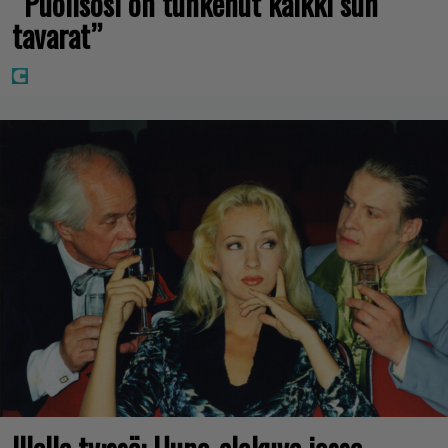
”Puolisosi on tunkenut kaikki sun
tavarat”