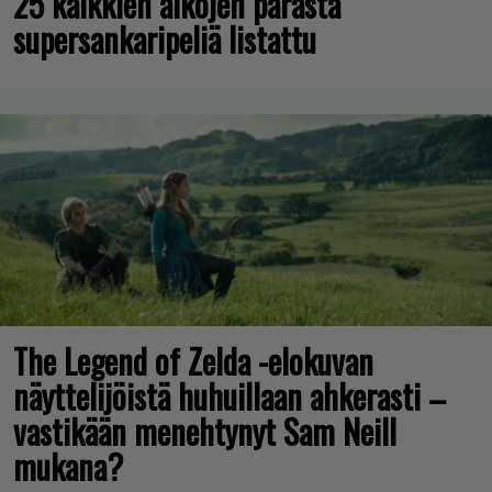
25 kaikkien aikojen parasta
supersankaripeliä listattu
The Legend of Zelda -elokuvan
näyttelijöistä huhuillaan ahkerasti –
vastikään menehtynyt Sam Neill
mukana?