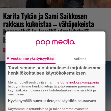
Karita Tykän ja Sami Saikkosen
rakkaus kukoistaa – vähäpukeista
hempeilyä ja leveitä virnistyksiä
laiturilla
Arvostamme yksityisyyttäsi
Valintasi
Tarvitsemme suostumuksesi tarjotaksemme
henkilökohtaisen käyttökokemuksen
Me ja huolellisesti valitsemamme
88 teknologiakumppania
hyödynnämme henkilötietoja tarjotaksemme paremman
käyttäjäkokemuksen sekä kohdentaaksemme sisältöä ja
mainoksia.
Hyväksymällä suostut tietojesi käyttöön seuraavasti
Käytämme laitetunnisteita ja tallennamme evästeitä