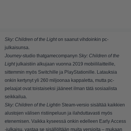
Sky: Children of the Light
on saanut vihdoinkin pc-
julkaisunsa.
Journey
-studio thatgamecompanyn
Sky: Children of the
Light
julkaistiin alkujaan vuonna 2019 mobiililaitteille,
sittemmin myös Switchille ja PlayStationille. Latauksia
onkin kertynyt yli 260 miljoonaa kappaletta, mutta pc-
pelaajat ovat toistaiseksi jääneet ilman tätä sosiaalista
seikkailua.
Sky: Children of the Lightin
Steam-versio sisältää kaikkien
alustojen välisen ristiinpeluun ja ilahduttavasti myös
etenemisen. Vaikka kyseessä onkin edelleen Early Access
-julkaisu, vastaa se sisällöltään muita versioita – mukaan