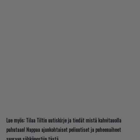
Lue myös:
Tilaa Tiltin uutiskirje ja tiedät mistä kahvitauolla
puhutaan! Nappaa ajankohtaiset peliuutiset ja puheenaiheet
suoraan sähköpostiin tästä.