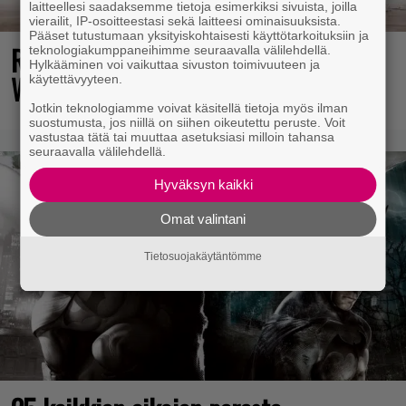
laitteellesi saadaksemme tietoja esimerkiksi sivuista, joilla
vierailit, IP-osoitteestasi sekä laitteesi ominaisuuksista.
Pääset tutustumaan yksityiskohtaisesti käyttötarkoituksiin ja
Rallienglanti raikaa kotimaisen
teknologiakumppaneihimme seuraavalla välilehdellä.
Hylkääminen voi vaikuttaa sivuston toimivuuteen ja
Wreckfest 2:n uudella esittelyvideolla
käytettävyyteen.
Jotkin teknologiamme voivat käsitellä tietoja myös ilman
suostumusta, jos niillä on siihen oikeutettu peruste. Voit
vastustaa tätä tai muuttaa asetuksiasi milloin tahansa
seuraavalla välilehdellä.
Hyväksyn kaikki
Omat valintani
Tietosuojakäytäntömme