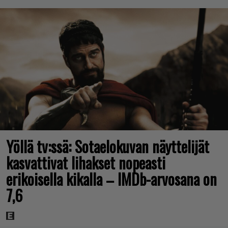
Yöllä tv:ssä: Sotaelokuvan näyttelijät
kasvattivat lihakset nopeasti
erikoisella kikalla – IMDb-arvosana on
7,6