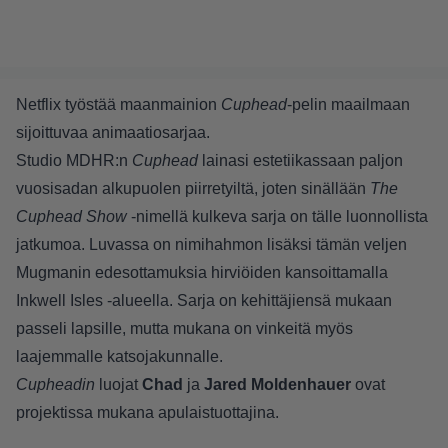
Netflix työstää maanmainion
Cuphead
-pelin maailmaan
sijoittuvaa animaatiosarjaa.
Studio MDHR:n
Cuphead
lainasi estetiikassaan paljon
vuosisadan alkupuolen piirretyiltä, joten sinällään
The
Cuphead Show
-nimellä kulkeva sarja on tälle luonnollista
jatkumoa. Luvassa on nimihahmon lisäksi tämän veljen
Mugmanin edesottamuksia hirviöiden kansoittamalla
Inkwell Isles -alueella. Sarja on kehittäjiensä mukaan
passeli lapsille, mutta mukana on vinkeitä myös
laajemmalle katsojakunnalle.
Cupheadin
luojat
Chad
ja
Jared Moldenhauer
ovat
projektissa mukana apulaistuottajina.