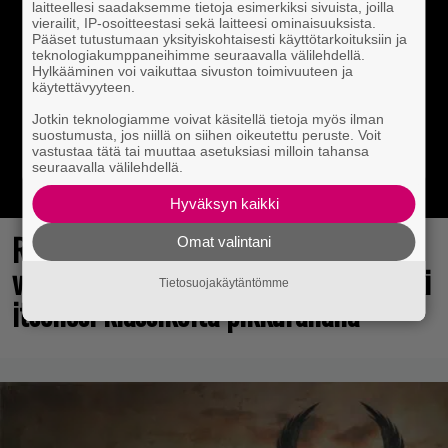
laitteellesi saadaksemme tietoja esimerkiksi sivuista, joilla
vierailit, IP-osoitteestasi sekä laitteesi ominaisuuksista.
Pääset tutustumaan yksityiskohtaisesti käyttötarkoituksiin ja
teknologiakumppaneihimme seuraavalla välilehdellä.
Hylkääminen voi vaikuttaa sivuston toimivuuteen ja
käytettävyyteen.
Jotkin teknologiamme voivat käsitellä tietoja myös ilman
suostumusta, jos niillä on siihen oikeutettu peruste. Voit
vastustaa tätä tai muuttaa asetuksiasi milloin tahansa
seuraavalla välilehdellä.
Hyväksyn kaikki
Rakastettu julkaisija täyttää 40
Omat valintani
vuotta, valtavat alet käynnissä – hanki
Tietosuojakäytäntömme
itsellesi klassikoita pikkurahalla