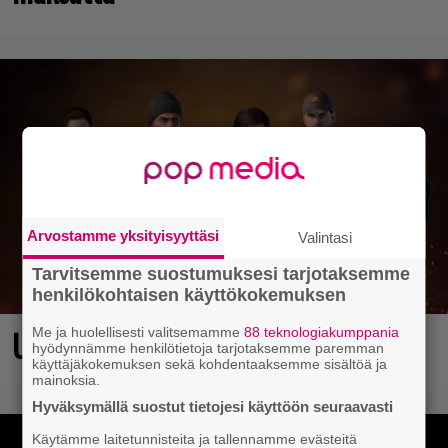
Arvostamme yksityisyyttäsi
Valintasi
Tarvitsemme suostumuksesi tarjotaksemme
henkilökohtaisen käyttökokemuksen
Ubisoftin hittipeli saapui Steamiin
Me ja huolellisesti valitsemamme
88 teknologiakumppania
hyödynnämme henkilötietoja tarjotaksemme paremman
käyttäjäkokemuksen sekä kohdentaaksemme sisältöä ja
mainoksia.
Hyväksymällä suostut tietojesi käyttöön seuraavasti
Käytämme laitetunnisteita ja tallennamme evästeitä