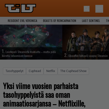
RESIDENT EVIL VERONICA
BEASTS OF REINCARNATION
LAST SENTINEL
TH
1.
Loistopeli Steamistä maksutta – mutta pidä
2.
kiirettä lataamisen kanssa
Ubisoftin hittipeli saapui Steamiin
Tasohyppelyt
Cuphead
Netflix
The Cuphead Show
Yksi viime vuosien parhaista
tasohyppelyistä saa oman
animaatiosarjansa – Netflixille,