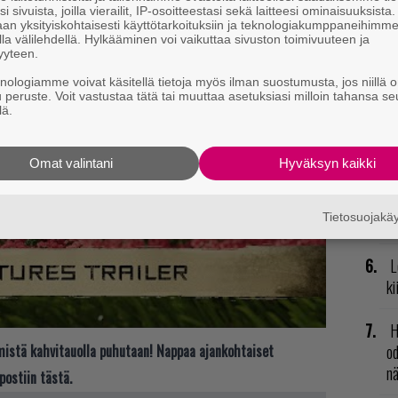
il
i sivuista, joilla vierailit, IP-osoitteestasi sekä laitteesi ominaisuuksista
an yksityiskohtaisesti käyttötarkoituksiin ja teknologiakumppaneihimm
la välilehdellä. Hylkääminen voi vaikuttaa sivuston toimivuuteen ja
R
yyteen.
va
knologiamme voivat käsitellä tietoja myös ilman suostumusta, jos niillä o
kl
u peruste. Voit vastustaa tätä tai muuttaa asetuksiasi milloin tahansa se
lä.
U
Omat valintani
Hyväksyn kaikki
R
vu
Tietosuojak
mu
L
ki
H
od
t mistä kahvitauolla puhutaan! Nappaa ajankohtaiset
n
postiin tästä.