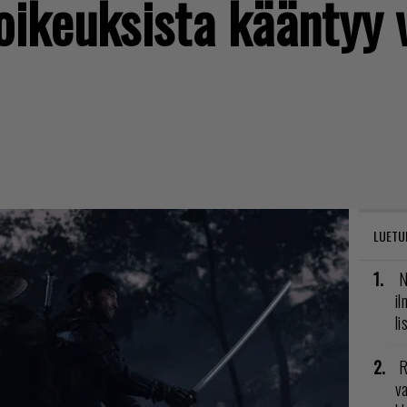
oikeuksista kääntyy 
LUETU
N
il
li
R
va