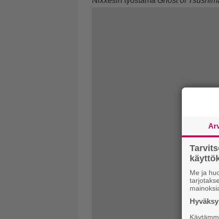
Nixxesin työstämä
Ghost of Tsushima
Ar
Tarvit
käytt
Me ja huo
tarjotak
mainoksi
Hyväksym
Käytämme 