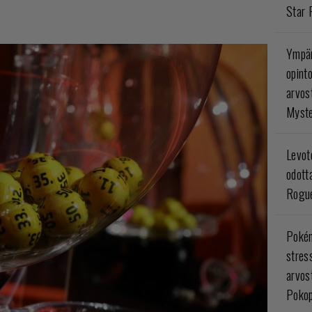
Star 
Ympär
opint
arvos
Myste
Levoto
odott
Rogue
Poké
stres
arvos
Pokop