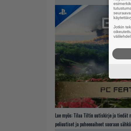
esimerkiks
tutustuma
seuraaval
käytettäv
Jotkin te
oikeutett
välilehdel
Lue myös:
Tilaa Tiltin uutiskirje ja tiedä
peliuutiset ja puheenaiheet suoraan sähkö