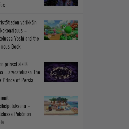
Fox
istötiedon värikkäin
okokonaisuus –
telussa Yoshi and the
rious Book
n prinssi siellä
aa – arvostelussa The
 Prince of Persia
monit
sihelpotuksena –
telussa Pokémon
ia