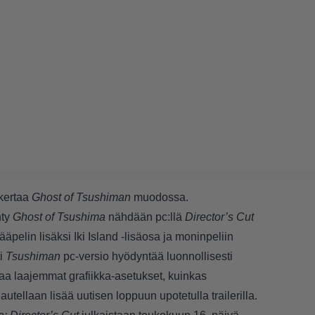
 kertaa
Ghost of Tsushiman
muodossa.
ty
Ghost of Tsushima
nähdään pc:llä
Director’s Cut
äpelin lisäksi Iki Island -lisäosa ja moninpeliin
ti
Tsushiman
pc-versio hyödyntää luonnollisesti
aa laajemmat grafiikka-asetukset, kuinkas
tellaan lisää uutisen loppuun upotetulla trailerilla.