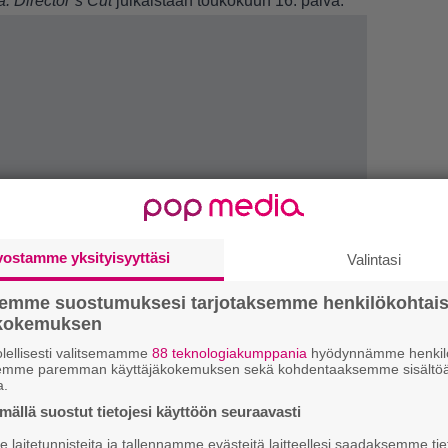
: Director’s Cut
julkaistaan toukokuun 16. päivä.
vostamme yksityisyyttäsi
Valintasi
LUETU
semme suostumuksesi tarjotaksemme henkilökohtai
ökokemuksen
N
lellisesti valitsemamme
88 teknologiakumppania
hyödynnämme henkilö
il
semme paremman käyttäjäkokemuksen sekä kohdentaaksemme sisältöä
li
a.
ällä suostut tietojesi käyttöön seuraavasti
E
laitetunnisteita ja tallennamme evästeitä laitteellesi saadaksemme tie