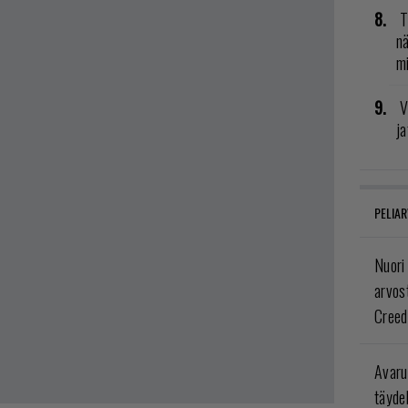
T
nä
mi
V
ja
PELIAR
Nuori
arvos
Creed
Avaru
täyde