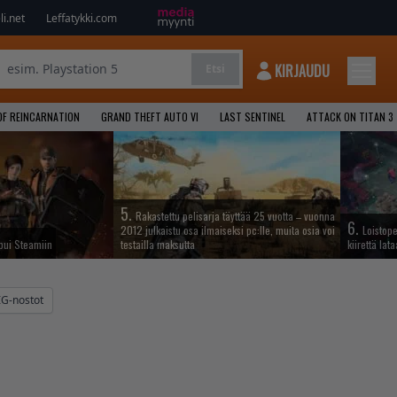
i.net
Leffatykki.com
KIRJAUDU
Etsi
OF REINCARNATION
GRAND THEFT AUTO VI
LAST SENTINEL
ATTACK ON TITAN 3
5.
Rakastettu pelisarja täyttää 25 vuotta – vuonna
6.
2012 julkaistu osa ilmaiseksi pc:lle, muita osia voi
Loistop
apui Steamiin
testailla maksutta
kiirettä la
IG-nostot