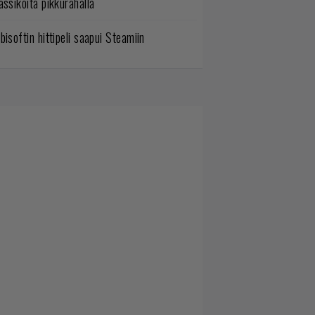
assikoita pikkurahalla
bisoftin hittipeli saapui Steamiin