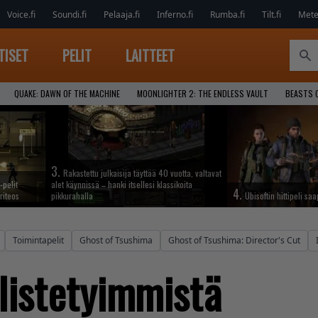
Voice.fi
Soundi.fi
Pelaaja.fi
Inferno.fi
Rumba.fi
Tilt.fi
Metel
TISET
PELIT
LAITTEET
QUAKE: DAWN OF THE MACHINE
MOONLIGHTER 2: THE ENDLESS VAULT
BEASTS 
3.
Rakastettu julkaisija täyttää 40 vuotta, valtavat
-pelit
alet käynnissä – hanki itsellesi klassikoita
4.
riteos
pikkurahalla
Ubisoftin hittipeli sa
Toimintapelit
Ghost of Tsushima
Ghost of Tsushima: Director's Cut
listetyimmistä