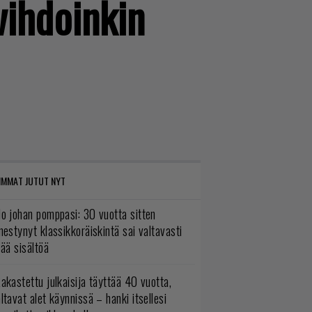
vihdoinkin
IMMAT JUTUT NYT
o johan pomppasi: 30 vuotta sitten
mestynyt klassikkoräiskintä sai valtavasti
sää sisältöä
akastettu julkaisija täyttää 40 vuotta,
ltavat alet käynnissä – hanki itsellesi