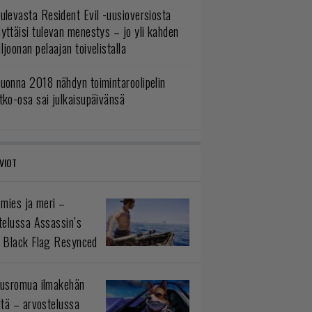
ulevasta Resident Evil -uusioversiosta
yttäisi tulevan menestys – jo yli kahden
ljoonan pelaajan toivelistalla
uonna 2018 nähdyn toimintaroolipelin
tko-osa sai julkaisupäivänsä
VIOT
 mies ja meri –
telussa Assassin’s
 Black Flag Resynced
usromua ilmakehän
ltä – arvostelussa