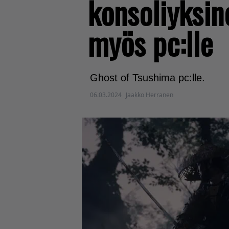
konsoliyksin
myös pc:lle
Ghost of Tsushima pc:lle.
06.03.2024
Jaakko Herranen