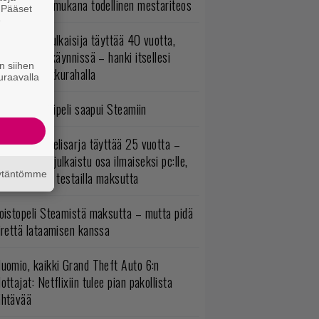
mestyivät – mukana todellinen mestariteos
. Pääset
e
akastettu julkaisija täyttää 40 vuotta,
ltavat alet käynnissä – hanki itsellesi
n siihen
assikoita pikkurahalla
uraavalla
bisoftin hittipeli saapui Steamiin
akastettu pelisarja täyttää 25 vuotta –
onna 2012 julkaistu osa ilmaiseksi pc:lle,
äytäntömme
ita osia voi testailla maksutta
oistopeli Steamistä maksutta – mutta pidä
irettä lataamisen kanssa
uomio, kaikki Grand Theft Auto 6:n
ottajat: Netflixiin tulee pian pakollista
ähtävää