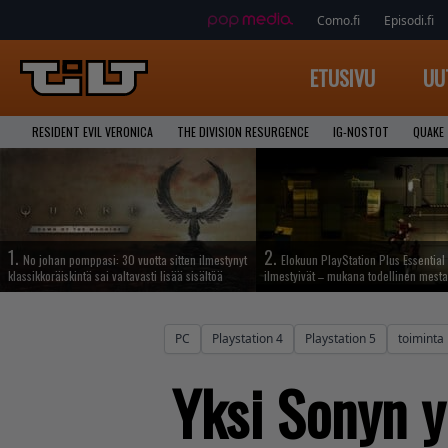
Como.fi
Episodi.fi
ETUSIVU
UU
RESIDENT EVIL VERONICA
THE DIVISION RESURGENCE
IG-NOSTOT
QUAKE
1.
2.
No johan pomppasi: 30 vuotta sitten ilmestynyt
Elokuun PlayStation Plus Essential 
klassikkoräiskintä sai valtavasti lisää sisältöä
ilmestyivät – mukana todellinen mesta
PC
Playstation 4
Playstation 5
toiminta
Yksi Sonyn y