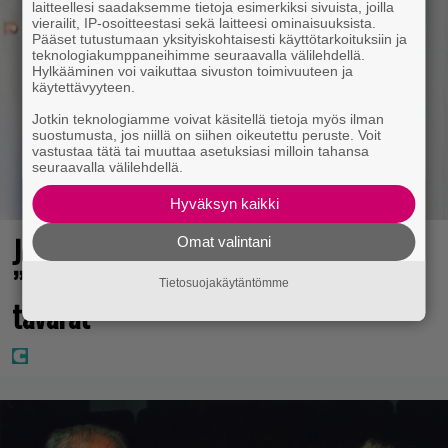
laitteellesi saadaksemme tietoja esimerkiksi sivuista, joilla
vierailit, IP-osoitteestasi sekä laitteesi ominaisuuksista.
Pääset tutustumaan yksityiskohtaisesti käyttötarkoituksiin ja
teknologiakumppaneihimme seuraavalla välilehdellä.
Hylkääminen voi vaikuttaa sivuston toimivuuteen ja
käytettävyyteen.
Jotkin teknologiamme voivat käsitellä tietoja myös ilman
suostumusta, jos niillä on siihen oikeutettu peruste. Voit
vastustaa tätä tai muuttaa asetuksiasi milloin tahansa
seuraavalla välilehdellä.
Hyväksyn kaikki
Jethro Rostedt kuvasi jätesäkkiä –
Omat valintani
”Puolisosi on tunkenut kaikki sun
Tietosuojakäytäntömme
tavarat”