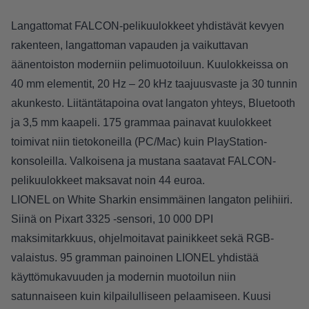
Langattomat FALCON-pelikuulokkeet yhdistävät kevyen
rakenteen, langattoman vapauden ja vaikuttavan
äänentoiston moderniin pelimuotoiluun. Kuulokkeissa on
40 mm elementit, 20 Hz – 20 kHz taajuusvaste ja 30 tunnin
akunkesto. Liitäntätapoina ovat langaton yhteys, Bluetooth
ja 3,5 mm kaapeli. 175 grammaa painavat kuulokkeet
toimivat niin tietokoneilla (PC/Mac) kuin PlayStation-
konsoleilla. Valkoisena ja mustana saatavat FALCON-
pelikuulokkeet maksavat noin 44 euroa.
LIONEL on White Sharkin ensimmäinen langaton pelihiiri.
Siinä on Pixart 3325 -sensori, 10 000 DPI
maksimitarkkuus, ohjelmoitavat painikkeet sekä RGB-
valaistus. 95 gramman painoinen LIONEL yhdistää
käyttömukavuuden ja modernin muotoilun niin
satunnaiseen kuin kilpailulliseen pelaamiseen. Kuusi