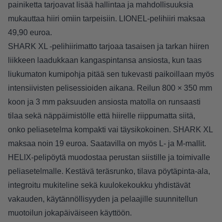
painiketta tarjoavat lisää hallintaa ja mahdollisuuksia
mukauttaa hiiri omiin tarpeisiin. LIONEL-pelihiiri maksaa
49,90 euroa.
SHARK XL -pelihiirimatto tarjoaa tasaisen ja tarkan hiiren
liikkeen laadukkaan kangaspintansa ansiosta, kun taas
liukumaton kumipohja pitää sen tukevasti paikoillaan myös
intensiivisten pelisessioiden aikana. Reilun 800 × 350 mm
koon ja 3 mm paksuuden ansiosta matolla on runsaasti
tilaa sekä näppäimistölle että hiirelle riippumatta siitä,
onko peliasetelma kompakti vai täysikokoinen. SHARK XL
maksaa noin 19 euroa. Saatavilla on myös L- ja M-mallit.
HELIX-pelipöytä muodostaa perustan siistille ja toimivalle
peliasetelmalle. Kestävä teräsrunko, tilava pöytäpinta-ala,
integroitu mukiteline sekä kuulokekoukku yhdistävät
vakauden, käytännöllisyyden ja pelaajille suunnitellun
muotoilun jokapäiväiseen käyttöön.