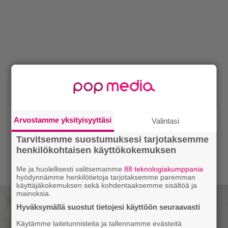
Arvostamme yksityisyyttäsi
Valintasi
Tarvitsemme suostumuksesi tarjotaksemme
henkilökohtaisen käyttökokemuksen
Me ja huolellisesti valitsemamme
88 teknologiakumppania
hyödynnämme henkilötietoja tarjotaksemme paremman
käyttäjäkokemuksen sekä kohdentaaksemme sisältöä ja
mainoksia.
Hyväksymällä suostut tietojesi käyttöön seuraavasti
Käytämme laitetunnisteita ja tallennamme evästeitä