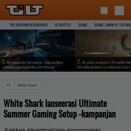
THE DIVISION RESURGENCE
IG-NOSTOT
QUAKE
QUAKE: DAWN OF THE MA
1.
2.
Nyt ilmaiseksi Steamissa – nappaa tämä
No johan pomppasi: 30 vuotta sitte
avaruusseikkailu välittömästi talteen!
klassikkoräiskintä sai valtavasti lisää s
PC
White Shark
White Shark lanseerasi Ultimate
Summer Gaming Setup -kampanjan
Kaikkea äänentoistosta ergonomiaan.