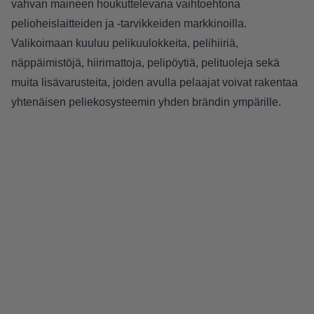
vahvan maineen houkuttelevana vaihtoehtona
pelioheislaitteiden ja -tarvikkeiden markkinoilla.
Valikoimaan kuuluu pelikuulokkeita, pelihiiriä,
näppäimistöjä, hiirimattoja, pelipöytiä, pelituoleja sekä
muita lisävarusteita, joiden avulla pelaajat voivat rakentaa
yhtenäisen peliekosysteemin yhden brändin ympärille.