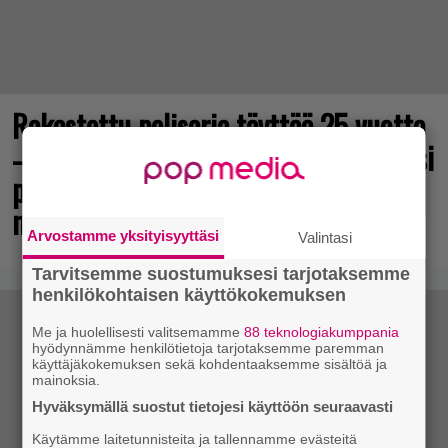
Rakastettu pelisarja täyttää 25 vuotta
– vuonna 2012 julkaistu osa ilmaiseksi
pc:lle, muita osia voi testailla
maksutta
Arvostamme yksityisyyttäsi
Valintasi
Tarvitsemme suostumuksesi tarjotaksemme
henkilökohtaisen käyttökokemuksen
Me ja huolellisesti valitsemamme
88 teknologiakumppania
hyödynnämme henkilötietoja tarjotaksemme paremman
käyttäjäkokemuksen sekä kohdentaaksemme sisältöä ja
mainoksia.
Hyväksymällä suostut tietojesi käyttöön seuraavasti
Käytämme laitetunnisteita ja tallennamme evästeitä