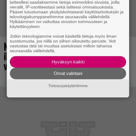
laitteellesi saadaksemme tietoja esimerkiksi sivuista, joilla
vierailit, IP-osoitteestasi sekä laitteesi ominaisuuksista.
Pääset tutustumaan yksityiskohtaisesti käyttötarkoituksiin ja
teknologiakumppaneihimme seuraavalla välilehdellä.
Hylkääminen voi vaikuttaa sivuston toimivuuteen ja
käytettävyyteen.
Jotkin teknologiamme voivat käsitellä tietoja myös ilman
suostumusta, jos niillä on siihen oikeutettu peruste. Voit
No johan pomppasi: 30 vuotta sitten
vastustaa tätä tai muuttaa asetuksiasi milloin tahansa
seuraavalla välilehdellä.
ilmestynyt klassikkoräiskintä sai
valtavasti lisää sisältöä
Hyväksyn kaikki
Omat valintani
Tietosuojakäytäntömme