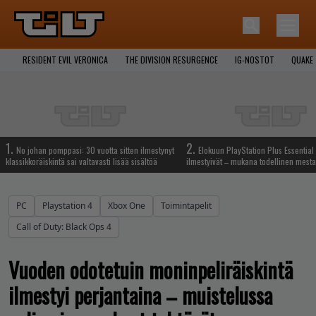
RESIDENT EVIL VERONICA
THE DIVISION RESURGENCE
IG-NOSTOT
QUAKE
1.
2.
No johan pomppasi: 30 vuotta sitten ilmestynyt
Elokuun PlayStation Plus Essential 
klassikkoräiskintä sai valtavasti lisää sisältöä
ilmestyivät – mukana todellinen mesta
PC
Playstation 4
Xbox One
Toimintapelit
Call of Duty: Black Ops 4
Vuoden odotetuin moninpeliräiskintä
ilmestyi perjantaina – muistelussa