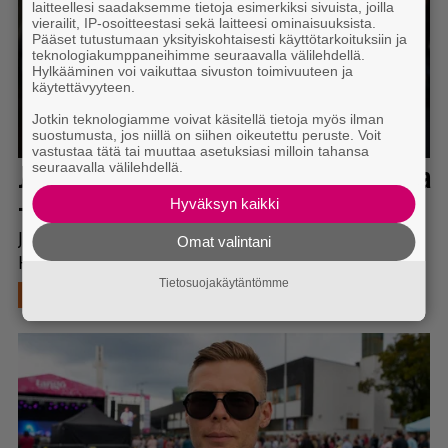
laitteellesi saadaksemme tietoja esimerkiksi sivuista, joilla
vierailit, IP-osoitteestasi sekä laitteesi ominaisuuksista.
Pääset tutustumaan yksityiskohtaisesti käyttötarkoituksiin ja
teknologiakumppaneihimme seuraavalla välilehdellä.
Hylkääminen voi vaikuttaa sivuston toimivuuteen ja
käytettävyyteen.
Jotkin teknologiamme voivat käsitellä tietoja myös ilman
suostumusta, jos niillä on siihen oikeutettu peruste. Voit
vastustaa tätä tai muuttaa asetuksiasi milloin tahansa
seuraavalla välilehdellä.
Hyväksyn kaikki
Omat valintani
Tietosuojakäytäntömme