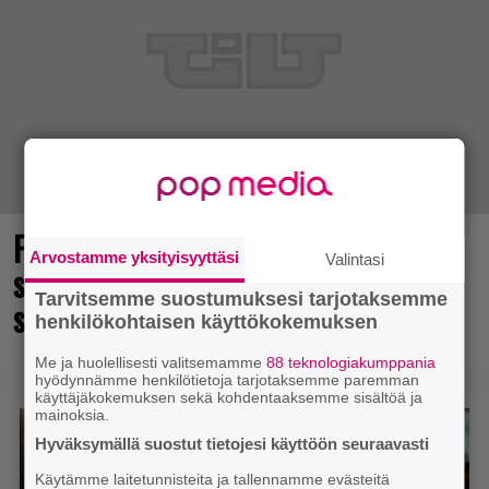
Point and click -henkisen Muumi-
Arvostamme yksityisyyttäsi
Valintasi
seikkailun julkaisuhaarukka tarkentui
Tarvitsemme suostumuksesi tarjotaksemme
syksylle
henkilökohtaisen käyttökokemuksen
Me ja huolellisesti valitsemamme
88 teknologiakumppania
hyödynnämme henkilötietoja tarjotaksemme paremman
käyttäjäkokemuksen sekä kohdentaaksemme sisältöä ja
mainoksia.
Hyväksymällä suostut tietojesi käyttöön seuraavasti
Käytämme laitetunnisteita ja tallennamme evästeitä