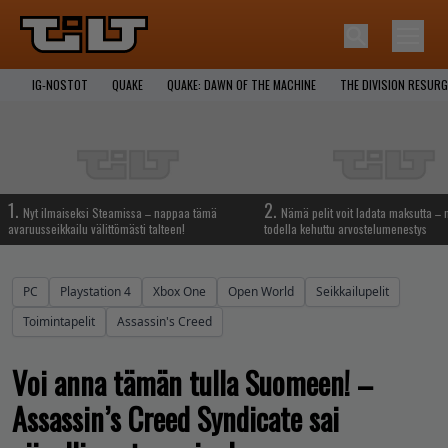
IG-NOSTOT
QUAKE
QUAKE: DAWN OF THE MACHINE
THE DIVISION RESUR
1.
2.
Nyt ilmaiseksi Steamissa – nappaa tämä
Nämä pelit voit ladata maksutta –
avaruusseikkailu välittömästi talteen!
todella kehuttu arvostelumenestys
PC
Playstation 4
Xbox One
Open World
Seikkailupelit
Toimintapelit
Assassin's Creed
Voi anna tämän tulla Suomeen! –
Assassin’s Creed Syndicate sai