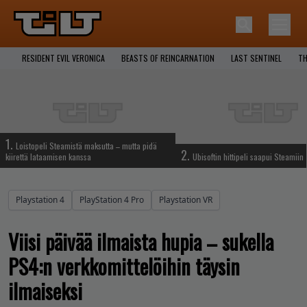
RESIDENT EVIL VERONICA
BEASTS OF REINCARNATION
LAST SENTINEL
TH
1.
Loistopeli Steamistä maksutta – mutta pidä
2.
kiirettä lataamisen kanssa
Ubisoftin hittipeli saapui Steamiin
Playstation 4
PlayStation 4 Pro
Playstation VR
Viisi päivää ilmaista hupia – sukella
PS4:n verkkomittelöihin täysin
ilmaiseksi