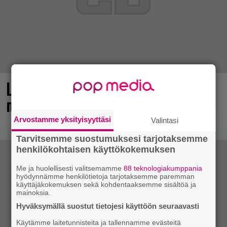
Loistopeli Steamistä maksutta –
mutta pidä kiirettä lataamisen kanssa
Arvostamme yksityisyyttäsi
Valintasi
Tarvitsemme suostumuksesi tarjotaksemme
henkilökohtaisen käyttökokemuksen
Me ja huolellisesti valitsemamme
88 teknologiakumppania
hyödynnämme henkilötietoja tarjotaksemme paremman
käyttäjäkokemuksen sekä kohdentaaksemme sisältöä ja
mainoksia.
Hyväksymällä suostut tietojesi käyttöön seuraavasti
Käytämme laitetunnisteita ja tallennamme evästeitä