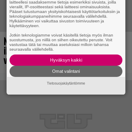
laitteellesi saadaksemme tietoja esimerkiksi sivuista, joilla
vierailit, IP-osoitteestasi sekä laitteesi ominaisuuksista.
Pääset tutustumaan yksityiskohtaisesti käyttötarkoituksiin ja
teknologiakumppaneihimme seuraavalla välilehdellä.
Hylkääminen voi vaikuttaa sivuston toimivuuteen ja
käytettävyyteen.
Jotkin teknologiamme voivat käsitellä tietoja myös ilman
No johan pomppasi: 30 vuotta sitten
suostumusta, jos niillä on siihen oikeutettu peruste. Voit
vastustaa tätä tai muuttaa asetuksiasi milloin tahansa
ilmestynyt klassikkoräiskintä sai
seuraavalla välilehdellä.
valtavasti lisää sisältöä
Hyväksyn kaikki
Omat valintani
Tietosuojakäytäntömme