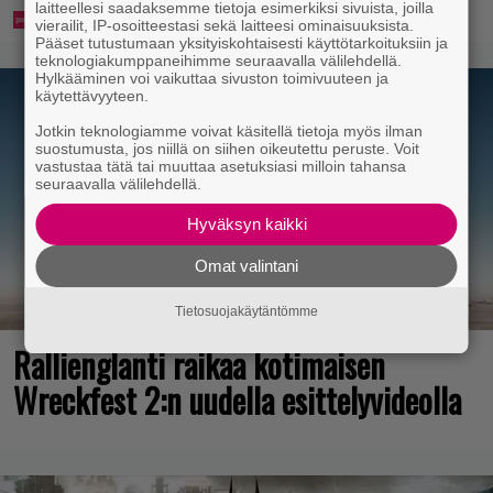
laitteellesi saadaksemme tietoja esimerkiksi sivuista, joilla
vierailit, IP-osoitteestasi sekä laitteesi ominaisuuksista.
Pääset tutustumaan yksityiskohtaisesti käyttötarkoituksiin ja
teknologiakumppaneihimme seuraavalla välilehdellä.
Hylkääminen voi vaikuttaa sivuston toimivuuteen ja
käytettävyyteen.
Jotkin teknologiamme voivat käsitellä tietoja myös ilman
suostumusta, jos niillä on siihen oikeutettu peruste. Voit
vastustaa tätä tai muuttaa asetuksiasi milloin tahansa
seuraavalla välilehdellä.
Hyväksyn kaikki
Omat valintani
Tietosuojakäytäntömme
Rallienglanti raikaa kotimaisen
Wreckfest 2:n uudella esittelyvideolla