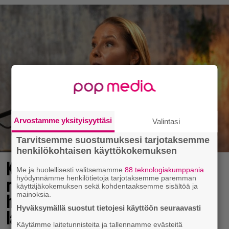
Arvostamme yksityisyyttäsi
Valintasi
Tarvitsemme suostumuksesi tarjotaksemme
henkilökohtaisen käyttökokemuksen
Karita Tykän ja Sami Saikkosen
Me ja huolellisesti valitsemamme
88 teknologiakumppania
rakkaus kukoistaa – vähäpukeista
hyödynnämme henkilötietoja tarjotaksemme paremman
käyttäjäkokemuksen sekä kohdentaaksemme sisältöä ja
hempeilyä ja leveitä virnistyksiä
mainoksia.
Hyväksymällä suostut tietojesi käyttöön seuraavasti
laiturilla
Käytämme laitetunnisteita ja tallennamme evästeitä