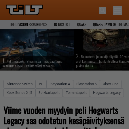
THE DIVISION RESURGENCE
IG-NOSTOT
QUAKE
QUAKE: DAWN OF THE MA
2.
Rakastettu julkaisija täyttää 40 vuo
1.
Nyt ilmaiseksi Steamissa – nappaa tämä
alet käynnissä – hanki itsellesi klassik
avaruusseikkailu välittömästi talteen!
pikkurahalla
Nintendo Switch
PC
Playstation 4
Playstation 5
Xbox One
Xbox Series X|S
Seikkailupelit
Toimintapelit
Hogwarts Legacy
Viime vuoden myydyin peli Hogwarts
Legacy saa odotetun kesäpäivityksensä