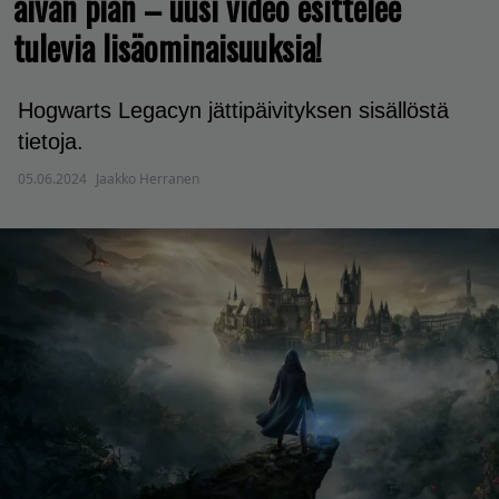
aivan pian – uusi video esittelee
tulevia lisäominaisuuksia!
Hogwarts Legacyn jättipäivityksen sisällöstä
tietoja.
05.06.2024
Jaakko Herranen