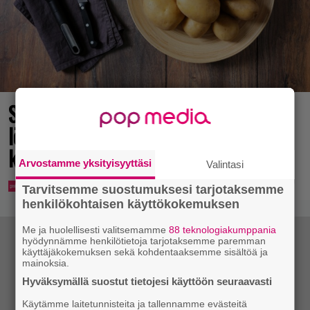
Syötkö perunoita näin? Tutkijat
löysivät yhteyden vakavaan
kansansairauteen
Arvostamme yksityisyyttäsi
Valintasi
Tarvitsemme suostumuksesi tarjotaksemme
henkilökohtaisen käyttökokemuksen
Me ja huolellisesti valitsemamme
88 teknologiakumppania
hyödynnämme henkilötietoja tarjotaksemme paremman
käyttäjäkokemuksen sekä kohdentaaksemme sisältöä ja
mainoksia.
Hyväksymällä suostut tietojesi käyttöön seuraavasti
Käytämme laitetunnisteita ja tallennamme evästeitä