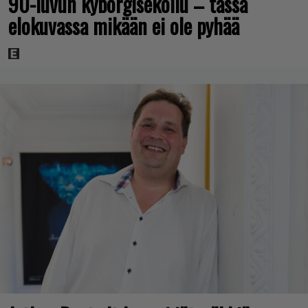
90-luvun kyborgisekoilu – tässä
elokuvassa mikään ei ole pyhää