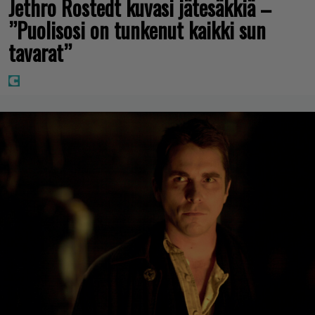
Jethro Rostedt kuvasi jätesäkkiä –
”Puolisosi on tunkenut kaikki sun
tavarat”