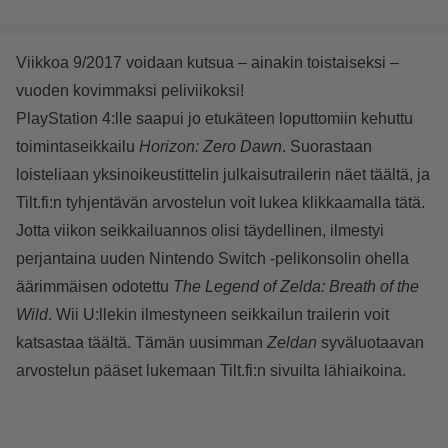
Viikkoa 9/2017 voidaan kutsua – ainakin toistaiseksi –
vuoden kovimmaksi peliviikoksi!
PlayStation 4:lle saapui jo etukäteen loputtomiin kehuttu
toimintaseikkailu
Horizon: Zero Dawn
. Suorastaan
loisteliaan yksinoikeustittelin julkaisutrailerin näet
täältä
, ja
Tilt.fi:n tyhjentävän arvostelun voit lukea
klikkaamalla tätä
.
Jotta viikon seikkailuannos olisi täydellinen, ilmestyi
perjantaina uuden Nintendo Switch -pelikonsolin ohella
äärimmäisen odotettu
The Legend of Zelda: Breath of the
Wild
. Wii U:llekin ilmestyneen seikkailun trailerin voit
katsastaa
täältä
. Tämän uusimman
Zeldan
syväluotaavan
arvostelun pääset lukemaan Tilt.fi:n sivuilta lähiaikoina.