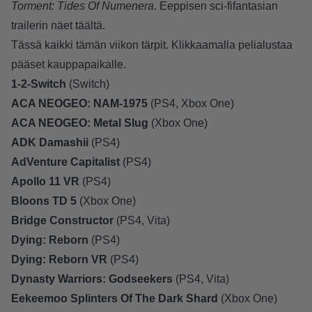
Torment: Tides Of Numenera
. Eeppisen sci-fifantasian
trailerin näet
täältä
.
Tässä kaikki tämän viikon tärpit. Klikkaamalla pelialustaa
pääset kauppapaikalle.
1-2-Switch
(
Switch
)
ACA NEOGEO: NAM-1975
(
PS4
,
Xbox One
)
ACA NEOGEO: Metal Slug
(
Xbox One
)
ADK Damashii
(
PS4
)
AdVenture Capitalist
(
PS4
)
Apollo 11 VR
(
PS4
)
Bloons TD 5
(
Xbox One
)
Bridge Constructor
(
PS4
,
Vita
)
Dying: Reborn
(
PS4
)
Dying: Reborn VR
(
PS4
)
Dynasty Warriors: Godseekers
(
PS4
,
Vita
)
Eekeemoo Splinters Of The Dark Shard
(
Xbox One
)