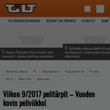
THE DIVISION RESURGENCE
RESIDENT EVIL VERONICA
IG-NOSTOT
QUAKE
2.
Rakastettu julkaisija täyttää 40 vuo
1.
Elokuun PlayStation Plus Essential -pelit
alet käynnissä – hanki itsellesi klassik
ilmestyivät – mukana todellinen mestariteos
pikkurahalla
Nintendo Switch
PC
Playstation 4
Playstation VR
PS Vita
Wii U
Xbox One
Spesiaalit
Viikon 9/2017 pelitärpit – Vuoden
kovin peliviikko!