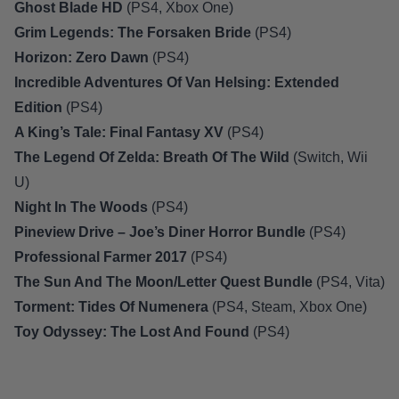
Ghost Blade HD
(
PS4
,
Xbox One
)
Grim Legends: The Forsaken Bride
(
PS4
)
Horizon: Zero Dawn
(
PS4
)
Incredible Adventures Of Van Helsing: Extended
Edition
(
PS4
)
A King’s Tale: Final Fantasy XV
(
PS4
)
The Legend Of Zelda: Breath Of The Wild
(
Switch
,
Wii
U
)
Night In The Woods
(
PS4
)
Pineview Drive – Joe’s Diner Horror Bundle
(
PS4
)
Professional Farmer 2017
(
PS4
)
The Sun And The Moon/Letter Quest Bundle
(
PS4
,
Vita
)
Torment: Tides Of Numenera
(
PS4
,
Steam
,
Xbox One
)
Toy Odyssey: The Lost And Found
(
PS4
)