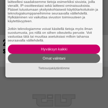
laitteellesi saadaksemme tietoja esimerkiksi sivuista, joilla
vierailit, IP-osoitteestasi sekä laitteesi ominaisuuksista.
Pääset tutustumaan yksityiskohtaisesti käyttötarkoituksiin ja
teknologiakumppaneihimme seuraavalla välilehdellä.
Hylkääminen voi vaikuttaa sivuston toimivuuteen ja
käytettävyyteen.
Jotkin teknologiamme voivat käsitellä tietoja myös ilman
suostumusta, jos niillä on siihen oikeutettu peruste. Voit
vastustaa tätä tai muuttaa asetuksiasi milloin tahansa
25 kaikkien aikojen parasta
seuraavalla välilehdellä.
supersankaripeliä listattu
Hyväksyn kaikki
Omat valintani
Tietosuojakäytäntömme