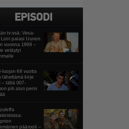
än tv:ssä: Vesa-
 Loiri palasi Uunon
iin vuonna 1998 –
e vetäytyi
mmalle
-luojan 68 vuotta
n lähettämä kirje
i – tältä 007-
on piti alun perin
tää
puleffa
atoistossa:
prion
mmäinen päärooli –