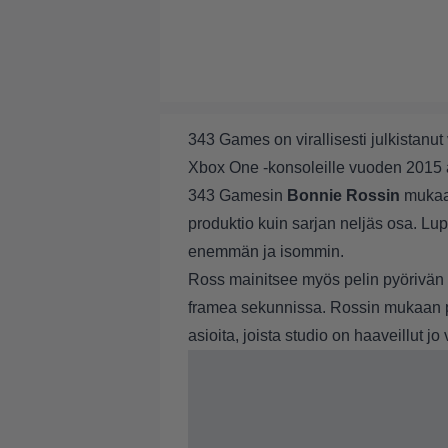
343 Games on virallisesti julkistanu
Xbox One -konsoleille vuoden 2015 
343 Gamesin
Bonnie Rossin
mukaa
produktio kuin sarjan neljäs osa. Lu
enemmän ja isommin.
Ross mainitsee myös pelin pyörivän k
framea sekunnissa. Rossin mukaan pe
asioita, joista studio on haaveillut 