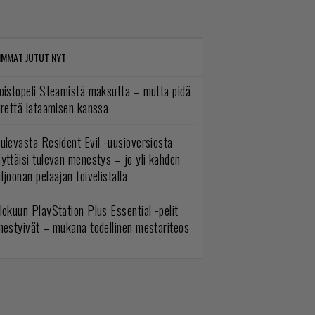
IMMAT JUTUT NYT
oistopeli Steamistä maksutta – mutta pidä
irettä lataamisen kanssa
ulevasta Resident Evil -uusioversiosta
yttäisi tulevan menestys – jo yli kahden
ljoonan pelaajan toivelistalla
lokuun PlayStation Plus Essential -pelit
mestyivät – mukana todellinen mestariteos