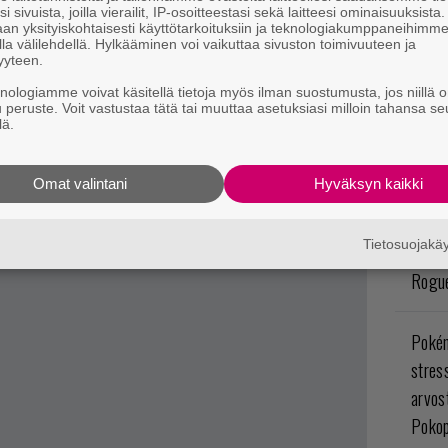
postiin tästä.
i sivuista, joilla vierailit, IP-osoitteestasi sekä laitteesi ominaisuuksista
Star 
an yksityiskohtaisesti käyttötarkoituksiin ja teknologiakumppaneihimm
la välilehdellä. Hylkääminen voi vaikuttaa sivuston toimivuuteen ja
yyteen.
Ympär
knologiamme voivat käsitellä tietoja myös ilman suostumusta, jos niillä o
opint
u peruste. Voit vastustaa tätä tai muuttaa asetuksiasi milloin tahansa se
lä.
arvos
Myste
Omat valintani
Hyväksyn kaikki
Levoto
Tietosuojak
odott
Rogue
Poké
stres
arvos
Pokop