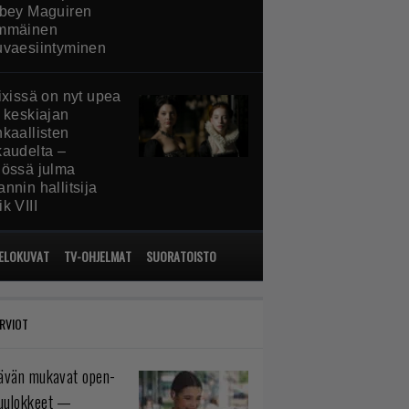
obey Maguiren
mmäinen
uvaesiintyminen
ixissä on nyt upea
a keskiajan
nkaallisten
kaudelta –
iössä julma
nnin hallitsija
k VIII
ELOKUVAT
TV-OHJELMAT
SUORATOISTO
RVIOT
tävän mukavat open-
uulokkeet —