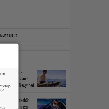
IMMAT JUTUT
VIOT
 mies ja meri –
sen
telussa Assassin’s
 Black Flag Resynced
tietoja
 ja
usromua ilmakehän
ltä – arvostelussa
toja