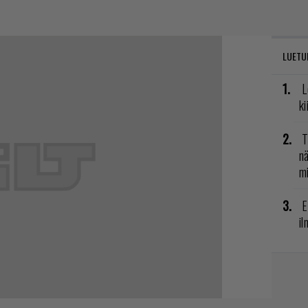
LUETU
L
ki
T
nä
mi
E
il