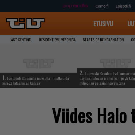
Como.fi
Episodi.fi
ETUSIVU
UU
LAST SENTINEL
RESIDENT EVIL VERONICA
BEASTS OF REINCARNATION
GO
2.
Tulevasta Resident Evil -uusiovers
1.
Loistopeli Steamistä maksutta – mutta pidä
näyttäisi tulevan menestys – jo yli ka
kiirettä lataamisen kanssa
miljoonan pelaajan toivelistalla
Viides Halo 