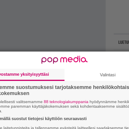
LUETU
PELIAR
vostamme yksityisyyttäsi
Valintasi
Nuori
semme suostumuksesi tarjotaksemme henkilökohtai
arvos
ökokemuksen
Creed
lellisesti valitsemamme
88 teknologiakumppania
hyödynnämme henkilö
messuilla, jolloin toivottavasti pelistä on luvassa
semme paremman käyttäjäkokemuksen sekä kohdentaaksemme sisältöä
a.
Avaru
ällä suostut tietojesi käyttöön seuraavasti
t mistä kahvitauolla puhutaan! Nappaa ajankohtaiset
täyde
laitetunnisteita ja tallennamme evästeitä laitteellesi saadaksemme tie