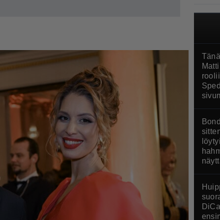
Tänä
Matti
rool
Sped
sivu
Bond
sitte
löyty
hahm
näyt
Huip
suor
DiCa
ensi