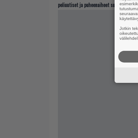
peliuutiset ja puheenaiheet suoraan sähkö
esimerkiks
tutustuma
seuraaval
käytettäv
Jotkin te
oikeutett
välilehdel