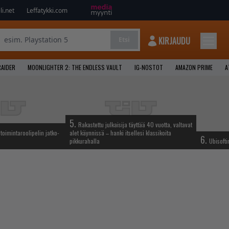
i.net
Leffatykki.com
KIRJAUDU
Etsi
AIDER
MOONLIGHTER 2: THE ENDLESS VAULT
IG-NOSTOT
AMAZON PRIME
A
5.
Rakastettu julkaisija täyttää 40 vuotta, valtavat
oimintaroolipelin jatko-
alet käynnissä – hanki itsellesi klassikoita
6.
pikkurahalla
Ubisofti