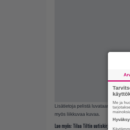
Ar
Tarvit
käytt
Me ja huo
Lisätietoja pelistä luvataan kesän E3-
tarjotak
mainoksi
myös liikkuvaa kuvaa.
Hyväksym
Lue myös:
Tilaa Tiltin uutiskirje ja tiedä
Käytämme 