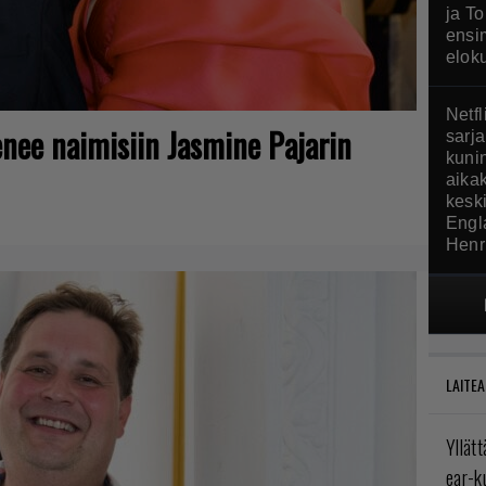
ja T
ensi
elok
Netfl
nee naimisiin Jasmine Pajarin
sarj
kuni
aika
kesk
Engla
Henri
LAITEA
Yllät
ear-k