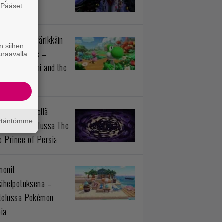
. Pääset
Fox
e
istötiedon värikkäin
n siihen
okokonaisuus –
uraavalla
telussa Yoshi and the
rious Book
n prinssi siellä
äytäntömme
aa – arvostelussa The
 Prince of Persia
monit
sihelpotuksena –
telussa Pokémon
ia