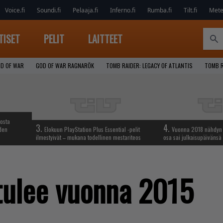
Voice.fi
Soundi.fi
Pelaaja.fi
Inferno.fi
Rumba.fi
Tilt.fi
Metel
TISET
PELIT
LAITTEET
D OF WAR
GOD OF WAR RAGNARÖK
TOMB RAIDER: LEGACY OF ATLANTIS
TOMB R
iosta
3.
4.
hden
Elokuun PlayStation Plus Essential -pelit
Vuonna 2018 nähdyn t
ilmestyivät – mukana todellinen mestariteos
osa sai julkaisupäivänsä
tulee vuonna 2015