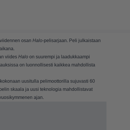
t viidennen osan
Halo
-pelisarjaan. Peli julkaistaan
aikana.
n viides
Halo
on suurempi ja laadukkaampi
pauksissa on luonnollisesti kaikkea mahdollista
okonaan uusitulla pelimoottorilla sujuvasti 60
lin skaala ja uusi teknologia mahdollistavat
jo vuosikymmenen ajan.