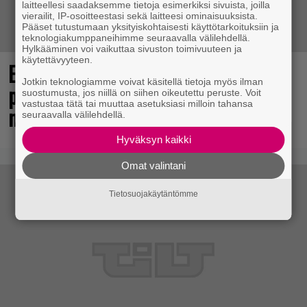
laitteellesi saadaksemme tietoja esimerkiksi sivuista, joilla
vierailit, IP-osoitteestasi sekä laitteesi ominaisuuksista.
Pääset tutustumaan yksityiskohtaisesti käyttötarkoituksiin ja
teknologiakumppaneihimme seuraavalla välilehdellä.
Hylkääminen voi vaikuttaa sivuston toimivuuteen ja
käytettävyyteen.
Elokuun PlayStation Plus Essential -
Jotkin teknologiamme voivat käsitellä tietoja myös ilman
pelit ilmestyivät – mukana todellinen
suostumusta, jos niillä on siihen oikeutettu peruste. Voit
vastustaa tätä tai muuttaa asetuksiasi milloin tahansa
mestariteos
seuraavalla välilehdellä.
Hyväksyn kaikki
Omat valintani
Tietosuojakäytäntömme