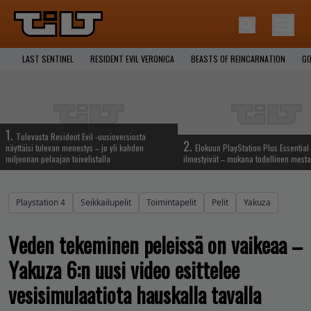
LAST SENTINEL
RESIDENT EVIL VERONICA
BEASTS OF REINCARNATION
GO
1.
Tulevasta Resident Evil -uusioversiosta
2.
näyttäisi tulevan menestys – jo yli kahden
Elokuun PlayStation Plus Essential 
miljoonan pelaajan toivelistalla
ilmestyivät – mukana todellinen mesta
Playstation 4
Seikkailupelit
Toimintapelit
Pelit
Yakuza
Veden tekeminen peleissä on vaikeaa –
Yakuza 6:n uusi video esittelee
vesisimulaatiota hauskalla tavalla