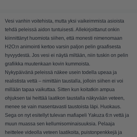
Vesi vanhin voitehista, mutta yksi vaikeimmista asioista
tehdä peleissä aidon tuntuisesti. Allekirjoittanut onkin
kiinnittänyt huomiota siihen, että monesti nimenomaan
H2O:n animointi kertoo varsin paljon pelin graafisesta
hyvyydestä. Jos vesi ei näytä miltään, niin tuskin on pelin
grafiikka muutenkaan kovin kummoista.
Nykypäivänä peleissä näkee usein todella upeaa ja
realistista vettä – nimittäin taustalla, jolloin siihen ei voi
millään tapaa vaikuttaa. Sitten kun koitatkin ampua
ohjuksen tai heittää laatikon taustalla näkyvään veteen,
menee se vain masentavasti taustoista läpi. Huokaus.
Sega on nyt esitellyt tulevan mafiapeli Yakuza 6:n vettä ja
muun muassa sen kellumisominaisuuksia. Pelaaja
heittelee videolla veteen laatikoita, puistonpenkkejä ja