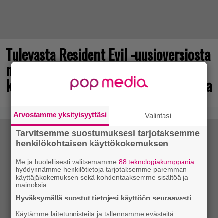
Tulevasta Resident Evil -uusioversiosta
näyttäisi tulevan menestys – jo yli
kahden miljoonan pelaajan toivelistalla
Arvostamme yksityisyyttäsi
Valintasi
Tarvitsemme suostumuksesi tarjotaksemme
henkilökohtaisen käyttökokemuksen
Me ja huolellisesti valitsemamme
88 teknologiakumppania
hyödynnämme henkilötietoja tarjotaksemme paremman
käyttäjäkokemuksen sekä kohdentaaksemme sisältöä ja
mainoksia.
Hyväksymällä suostut tietojesi käyttöön seuraavasti
Käytämme laitetunnisteita ja tallennamme evästeitä