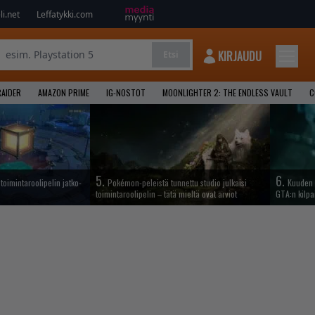
i.net
Leffatykki.com
KIRJAUDU
Etsi
AIDER
AMAZON PRIME
IG-NOSTOT
MOONLIGHTER 2: THE ENDLESS VAULT
C
5.
6.
oimintaroolipelin jatko-
Pokémon-peleistä tunnettu studio julkaisi
Kuuden 
toimintaroolipelin – tätä mieltä ovat arviot
GTA:n kilpa