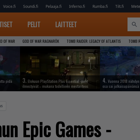
Voice.fi
Soundi.fi
Pelaaja.fi
Inferno.fi
Rumba.fi
Tilt.fi
Metel
TISET
PELIT
LAITTEET
D OF WAR
GOD OF WAR RAGNARÖK
TOMB RAIDER: LEGACY OF ATLANTIS
TOMB R
3.
4.
tta pidä
Elokuun PlayStation Plus Essential -pelit
Vuonna 2018 nähdyn t
ilmestyivät – mukana todellinen mestariteos
osa sai julkaisupäivänsä
us
hun Epic Games -