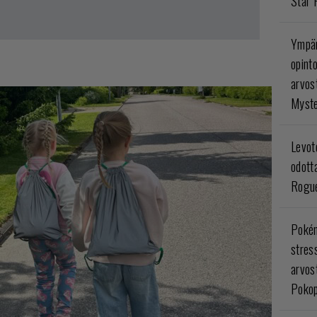
Star 
Ympär
opint
arvos
Myste
Levoto
odott
Rogue
Poké
stres
arvos
Pokop