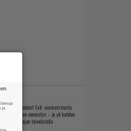
sen
IMMAT JUTUT
tietoja
ulevasta Resident Evil -uusioversiosta
 ja
yttäisi tulevan menestys – jo yli kahden
ljoonan pelaajan toivelistalla
toja