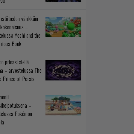
Fox
istötiedon värikkäin
okokonaisuus –
telussa Yoshi and the
rious Book
n prinssi siellä
aa – arvostelussa The
 Prince of Persia
monit
sihelpotuksena –
telussa Pokémon
ia