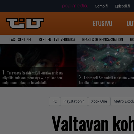
Como.fi
Episodi.fi
ETUSIVU
UU
LAST SENTINEL
RESIDENT EVIL VERONICA
BEASTS OF REINCARNATION
GO
1.
Tulevasta Resident Evil -uusioversiosta
2.
näyttäisi tulevan menestys – jo yli kahden
Loistopeli Steamistä maksutta – mu
miljoonan pelaajan toivelistalla
kiirettä lataamisen kanssa
PC
Playstation 4
Xbox One
Metro Exod
Valtavan ko