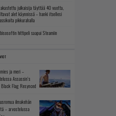
akastettu julkaisija täyttää 40 vuotta,
ltavat alet käynnissä – hanki itsellesi
assikoita pikkurahalla
bisosoftin hittipeli saapui Steamiin
VIOT
 mies ja meri –
telussa Assassin’s
 Black Flag Resynced
usromua ilmakehän
ltä – arvostelussa