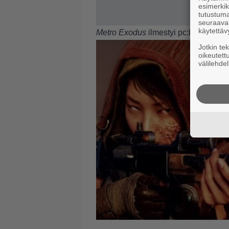
esimerkiks
tutustuma
seuraaval
käytettäv
Metro Exodus
ilmestyi pc:lle, PS4:l
Jotkin te
oikeutett
välilehdel