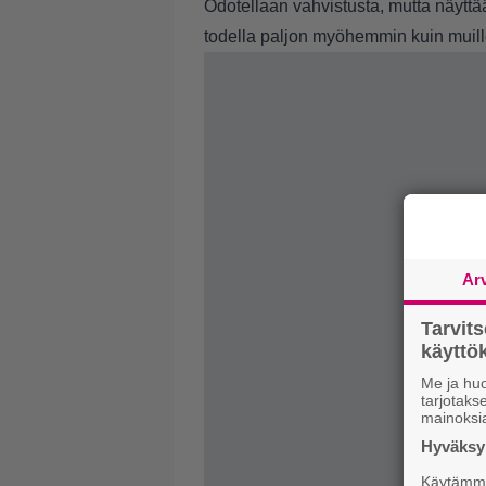
Odotellaan vahvistusta, mutta näyttää 
todella paljon myöhemmin kuin muill
Ar
Tarvit
käytt
Me ja huo
tarjotak
mainoksi
Hyväksym
Käytämme 