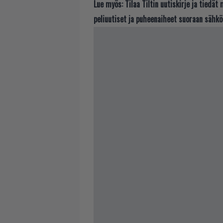
Lue myös:
Tilaa Tiltin uutiskirje ja tiedä
peliuutiset ja puheenaiheet suoraan sähkö