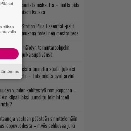
oistopeli Steamistä maksutta – mutta pidä
. Pääset
e
irettä lataamisen kanssa
lokuun PlayStation Plus Essential -pelit
n siihen
uraavalla
mestyivät – mukana todellinen mestariteos
uonna 2018 nähdyn toimintaroolipelin
tko-osa sai julkaisupäivänsä
okémon-peleistä tunnettu studio julkaisi
äytäntömme
imintaroolipelin – tätä mieltä ovat arviot
uuden vuoden kehitystyö romukoppaan –
A:n kilpailijaksi uumoiltu toimintapeli
eruttu?
itaaneja vastaan päästään sinnittelemään
as loppuvuodesta – myös pelikuvaa julki