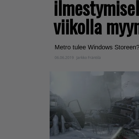
ilmestymisel
viikolla myy
Metro tulee Windows Storeen
06.06.2019
Jarkko Fräntilä