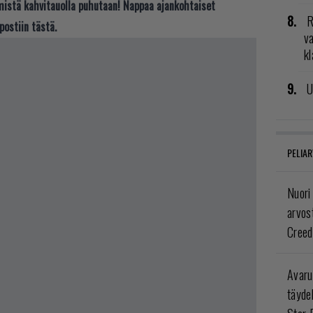
t mistä kahvitauolla puhutaan! Nappaa ajankohtaiset
R
postiin tästä.
va
kl
U
PELIAR
Nuori
arvos
Creed
Avaru
täyde