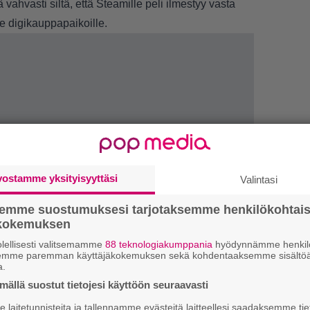
vahvasti siltä, että Steamille peli ilmestyy vasta
e digikauppapaikoille.
vostamme yksityisyyttäsi
Valintasi
semme suostumuksesi tarjotaksemme henkilökohtai
LUETU
ökokemuksen
lellisesti valitsemamme
88 teknologiakumppania
hyödynnämme henkilö
T
semme paremman käyttäjäkokemuksen sekä kohdentaaksemme sisältöä
a.
nä
mi
ällä suostut tietojesi käyttöön seuraavasti
laitetunnisteita ja tallennamme evästeitä laitteellesi saadaksemme tie