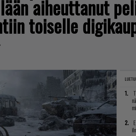
lään aiheuttanut pel
ntiin toiselle digika
?
LUETU
T
nä
mi
E
il