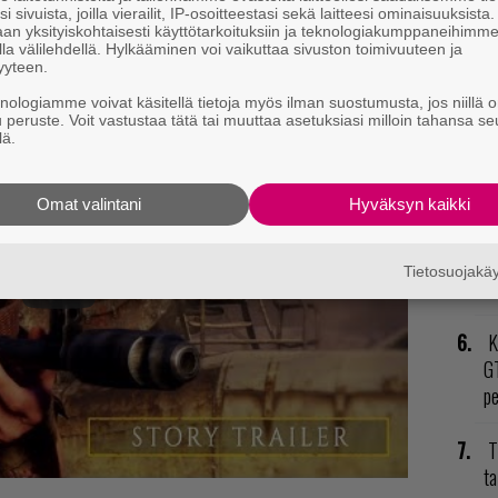
L
i sivuista, joilla vierailit, IP-osoitteestasi sekä laitteesi ominaisuuksista
an yksityiskohtaisesti käyttötarkoituksiin ja teknologiakumppaneihimm
ki
la välilehdellä. Hylkääminen voi vaikuttaa sivuston toimivuuteen ja
yyteen.
le sekä Xbox Onelle tämän vuoden helmikuussa.
E
knologiamme voivat käsitellä tietoja myös ilman suostumusta, jos niillä o
u peruste. Voit vastustaa tätä tai muuttaa asetuksiasi milloin tahansa se
il
lä.
V
ja
Omat valintani
Hyväksyn kaikki
P
Tietosuojak
to
K
GT
p
T
ta