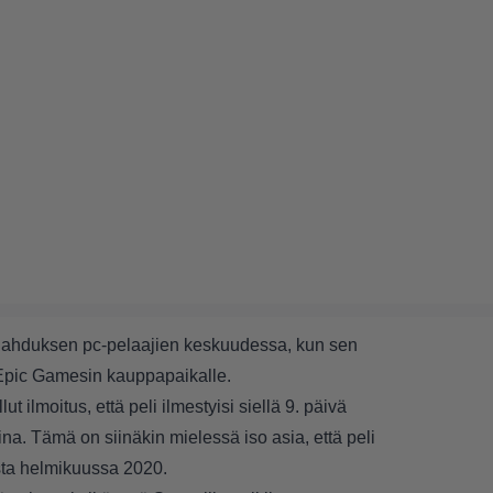
hahduksen pc-pelaajien keskuudessa, kun sen
 Epic Gamesin kauppapaikalle.
 ilmoitus, että peli ilmestyisi siellä 9. päivä
na. Tämä on siinäkin mielessä iso asia, että peli
sta helmikuussa 2020.