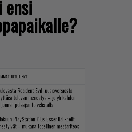
i ensi
uppapaikalle?
IMMAT JUTUT NYT
ulevasta Resident Evil -uusioversiosta
yttäisi tulevan menestys – jo yli kahden
ljoonan pelaajan toivelistalla
lokuun PlayStation Plus Essential -pelit
mestyivät – mukana todellinen mestariteos