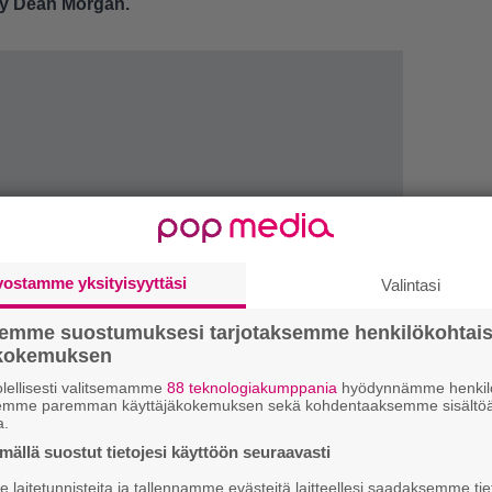
ey Dean Morgan.
vostamme yksityisyyttäsi
Valintasi
LUETU
semme suostumuksesi tarjotaksemme henkilökohtai
ökokemuksen
U
lellisesti valitsemamme
88 teknologiakumppania
hyödynnämme henkilö
semme paremman käyttäjäkokemuksen sekä kohdentaaksemme sisältöä
L
a.
ki
ällä suostut tietojesi käyttöön seuraavasti
laitetunnisteita ja tallennamme evästeitä laitteellesi saadaksemme tie