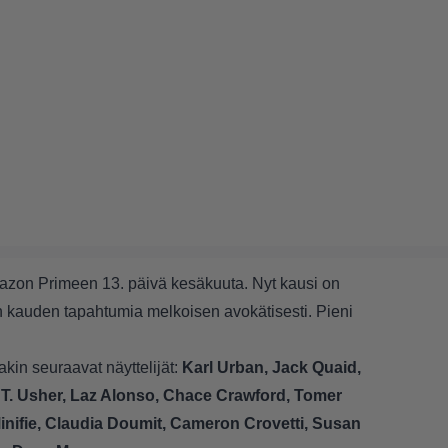
azon Primeen 13. päivä kesäkuuta. Nyt kausi on
van kauden tapahtumia melkoisen avokätisesti. Pieni
kin seuraavat näyttelijät:
Karl Urban, Jack Quaid,
e T. Usher, Laz Alonso, Chace Crawford, Tomer
nifie, Claudia Doumit, Cameron Crovetti, Susan