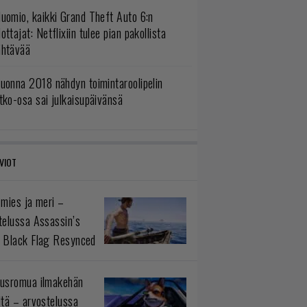
uomio, kaikki Grand Theft Auto 6:n
ottajat: Netflixiin tulee pian pakollista
ähtävää
uonna 2018 nähdyn toimintaroolipelin
tko-osa sai julkaisupäivänsä
VIOT
 mies ja meri –
telussa Assassin’s
 Black Flag Resynced
usromua ilmakehän
ltä – arvostelussa