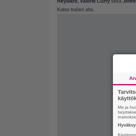
Heyward, Valorie Curry
sekä
Jeffr
Katso traileri alta.
Ar
Tarvit
käytt
Me ja huo
tarjotak
mainoksi
Hyväksym
Käytämme 