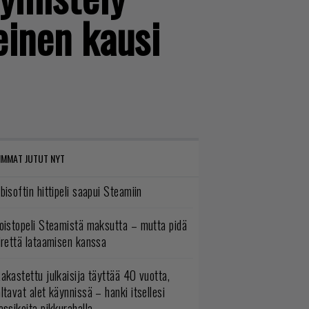
einen kausi
IMMAT JUTUT NYT
bisoftin hittipeli saapui Steamiin
oistopeli Steamistä maksutta – mutta pidä
irettä lataamisen kanssa
akastettu julkaisija täyttää 40 vuotta,
ltavat alet käynnissä – hanki itsellesi
assikoita pikkurahalla