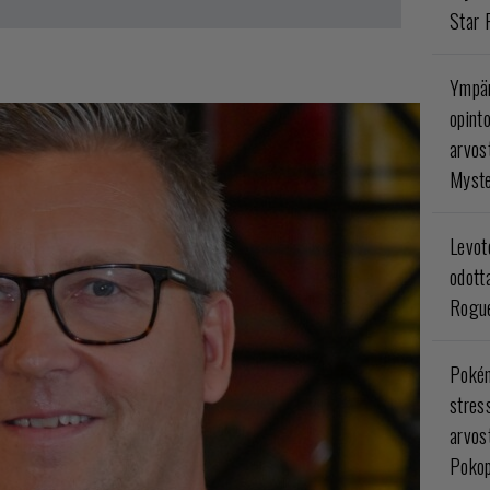
Star 
Ympär
opint
arvos
Myste
Levoto
odott
Rogue
Poké
stres
arvos
Pokop