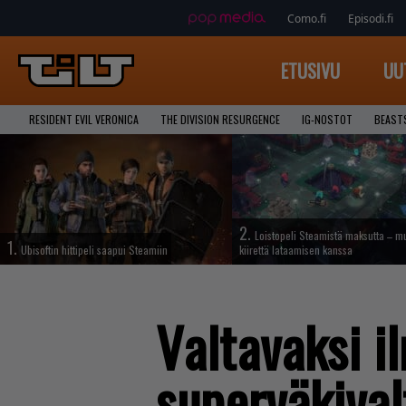
Como.fi
Episodi.fi
ETUSIVU
UU
RESIDENT EVIL VERONICA
THE DIVISION RESURGENCE
IG-NOSTOT
BEAST
2.
Loistopeli Steamistä maksutta – mu
1.
Ubisoftin hittipeli saapui Steamiin
kiirettä lataamisen kanssa
Valtavaksi i
superväkival