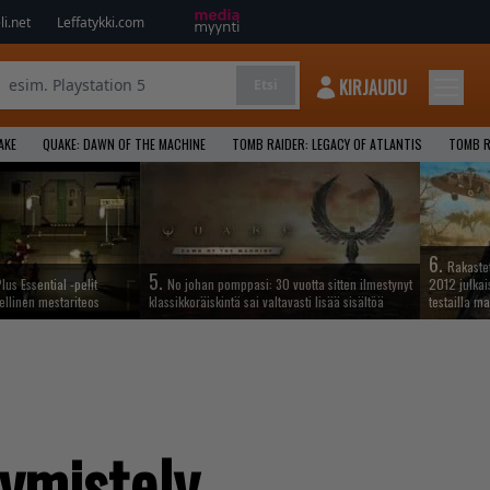
i.net
Leffatykki.com
KIRJAUDU
Etsi
AKE
QUAKE: DAWN OF THE MACHINE
TOMB RAIDER: LEGACY OF ATLANTIS
TOMB R
6.
Rakastet
5.
lus Essential -pelit
No johan pomppasi: 30 vuotta sitten ilmestynyt
2012 julkais
ellinen mestariteos
klassikkoräiskintä sai valtavasti lisää sisältöä
testailla ma
rymistely