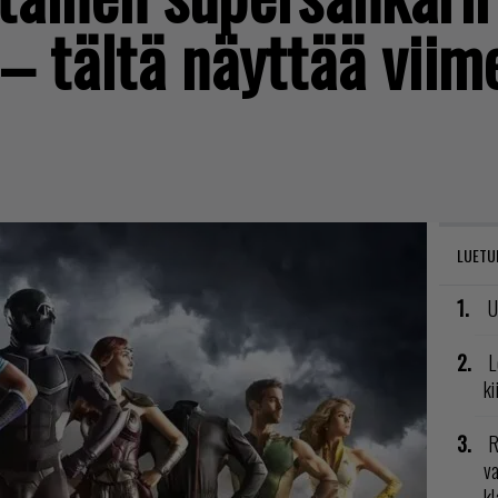
– tältä näyttää viim
LUETU
U
L
ki
R
va
kl