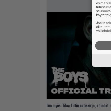
esimerkiks
tutustuma
seuraaval
käytettäv
Jotkin te
oikeutett
välilehdel
Lue myös:
Tilaa Tiltin uutiskirje ja tiedä