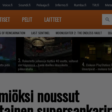
Voice.fi
Soundi.fi
Pelaaja.fi
Inferno.fi
Rumba.fi
Tilt.fi
Metel
TISET
PELIT
LAITTEET
S OF REINCARNATION
LAST SENTINEL
MOONLIGHTER 2: THE ENDLESS VAULT
QU
3.
Rakastettu julkaisija täyttää 40 vuotta, valtavat
4.
tta pidä
alet käynnissä – hanki itsellesi klassikoita
Elokuun PlayStation P
pikkurahalla
ilmestyivät – mukana tod
lmiöksi noussut
tainen supersankari