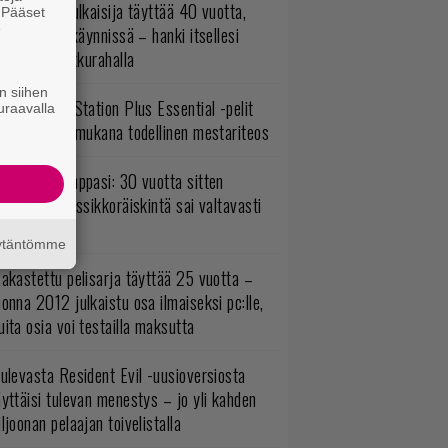
akastettu julkaisija täyttää 40 vuotta,
. Pääset
e
ltavat alet käynnissä – hanki itsellesi
assikoita pikkurahalla
n siihen
lokuun PlayStation Plus Essential -pelit
uraavalla
mestyivät – mukana todellinen mestariteos
o johan pomppasi: 30 vuotta sitten
mestynyt klassikkoräiskintä sai valtavasti
sää sisältöä
äytäntömme
akastettu pelisarja täyttää 25 vuotta –
onna 2012 julkaistu osa ilmaiseksi pc:lle,
ita osia voi testailla maksutta
ulevasta Resident Evil -uusioversiosta
yttäisi tulevan menestys – jo yli kahden
ljoonan pelaajan toivelistalla