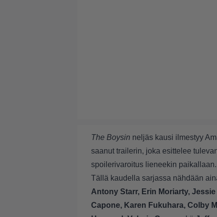
The Boysin
neljäs kausi ilmestyy Am
saanut trailerin, joka esittelee tule
spoilerivaroitus lieneekin paikallaan.
Tällä kaudella sarjassa nähdään aina
Antony Starr, Erin Moriarty, Jessi
Capone, Karen Fukuhara, Colby Mi