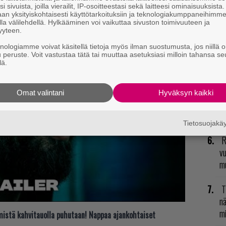
R
i sivuista, joilla vierailit, IP-osoitteestasi sekä laitteesi ominaisuuksista
an yksityiskohtaisesti käyttötarkoituksiin ja teknologiakumppaneihimm
va
la välilehdellä. Hylkääminen voi vaikuttaa sivuston toimivuuteen ja
kl
yyteen.
knologiamme voivat käsitellä tietoja myös ilman suostumusta, jos niillä o
E
u peruste. Voit vastustaa tätä tai muuttaa asetuksiasi milloin tahansa se
lä.
il
N
Omat valintani
Hyväksyn kaikki
il
li
Tietosuojak
R
vu
mu
T
nä
mi
t mistä kahvitauolla puhutaan! Nappaa ajankohtaiset