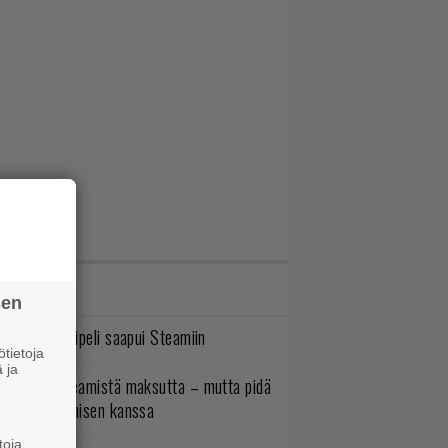
IMMAT JUTUT
sen
bisoftin hittipeli saapui Steamiin
tietoja
 ja
oistopeli Steamistä maksutta – mutta pidä
irettä lataamisen kanssa
toja