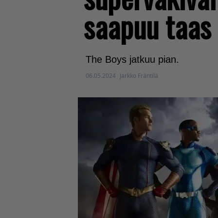
saapuu taas 
The Boys jatkuu pian.
06.05.2024
Jarkko Fräntilä