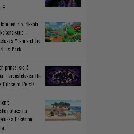
Fox
istötiedon värikkäin
okokonaisuus –
telussa Yoshi and the
rious Book
n prinssi siellä
aa – arvostelussa The
 Prince of Persia
monit
sihelpotuksena –
telussa Pokémon
ia