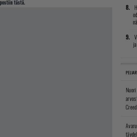
postiin tästä.
H
od
n
V
ja
PELIAR
Nuori
arvos
Creed
Avaru
täyde