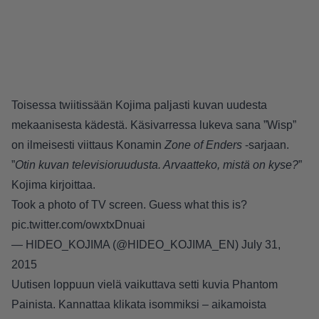
Toisessa twiitissään Kojima paljasti kuvan uudesta
mekaanisesta kädestä. Käsivarressa lukeva sana ”Wisp”
on ilmeisesti viittaus Konamin
Zone of Enders
-sarjaan.
”
Otin kuvan televisioruudusta. Arvaatteko, mistä on kyse?
”
Kojima kirjoittaa.
Took a photo of TV screen. Guess what this is?
pic.twitter.com/owxtxDnuai
— HIDEO_KOJIMA (@HIDEO_KOJIMA_EN)
July 31,
2015
Uutisen loppuun vielä vaikuttava setti kuvia Phantom
Painista. Kannattaa klikata isommiksi – aikamoista