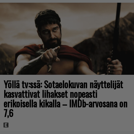
Yöllä tv:ssä: Sotaelokuvan näyttelijät
kasvattivat lihakset nopeasti
erikoisella kikalla – IMDb-arvosana on
7,6