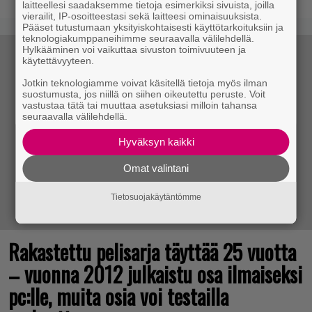
laitteellesi saadaksemme tietoja esimerkiksi sivuista, joilla
vierailit, IP-osoitteestasi sekä laitteesi ominaisuuksista.
Pääset tutustumaan yksityiskohtaisesti käyttötarkoituksiin ja
teknologiakumppaneihimme seuraavalla välilehdellä.
Hylkääminen voi vaikuttaa sivuston toimivuuteen ja
käytettävyyteen.
Jotkin teknologiamme voivat käsitellä tietoja myös ilman
suostumusta, jos niillä on siihen oikeutettu peruste. Voit
vastustaa tätä tai muuttaa asetuksiasi milloin tahansa
seuraavalla välilehdellä.
Hyväksyn kaikki
Omat valintani
Tietosuojakäytäntömme
Rakastettu pelisarja täyttää 25 vuotta
– vuonna 2012 julkaistu osa ilmaiseksi
pc:lle, muita osia voi testailla