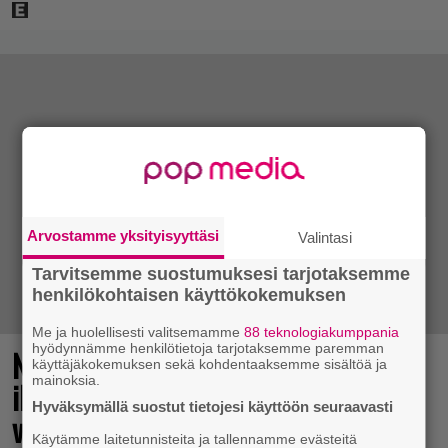
Arvostamme yksityisyyttäsi
Valintasi
Tarvitsemme suostumuksesi tarjotaksemme
henkilökohtaisen käyttökokemuksen
Me ja huolellisesti valitsemamme
88 teknologiakumppania
hyödynnämme henkilötietoja tarjotaksemme paremman
No johan pomppasi: 30 vuotta sitten
käyttäjäkokemuksen sekä kohdentaaksemme sisältöä ja
mainoksia.
ilmestynyt klassikkoräiskintä sai
Hyväksymällä suostut tietojesi käyttöön seuraavasti
valtavasti lisää sisältöä
Käytämme laitetunnisteita ja tallennamme evästeitä