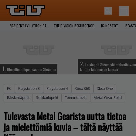
RESIDENT EVIL VERONICA
THE DIVISION RESURGENCE
IG-NOSTOT
BEAST
2.
Loistopeli Steamistä maksutta – mu
1.
Ubisoftin hittipeli saapui Steamiin
kiirettä lataamisen kanssa
PC
Playstation 3
Playstation 4
Xbox 360
Xbox One
Räiskintäpelit
Seikkailupelit
Toimintapelit
Metal Gear Solid
Tulevasta Metal Gearista uutta tietoa
ja mielettömiä kuvia – tältä näyttää