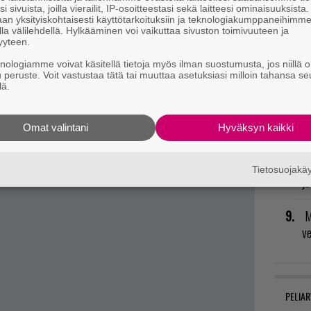
i sivuista, joilla vierailit, IP-osoitteestasi sekä laitteesi ominaisuuksista
an yksityiskohtaisesti käyttötarkoituksiin ja teknologiakumppaneihimm
R
la välilehdellä. Hylkääminen voi vaikuttaa sivuston toimivuuteen ja
yyteen.
vu
mu
knologiamme voivat käsitellä tietoja myös ilman suostumusta, jos niillä o
u peruste. Voit vastustaa tätä tai muuttaa asetuksiasi milloin tahansa se
lä.
H
od
Omat valintani
Hyväksyn kaikki
n
t mistä kahvitauolla puhutaan! Nappaa ajankohtaiset
postiin tästä.
V
Tietosuojak
ja
M
v
PELIAR