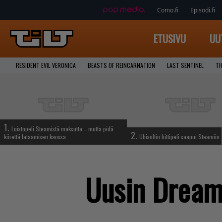
Como.fi
Episodi.fi
ETUSIVU
UU
RESIDENT EVIL VERONICA
BEASTS OF REINCARNATION
LAST SENTINEL
TH
1.
Loistopeli Steamistä maksutta – mutta pidä
2.
kiirettä lataamisen kanssa
Ubisoftin hittipeli saapui Steamiin
Uusin Dreamf