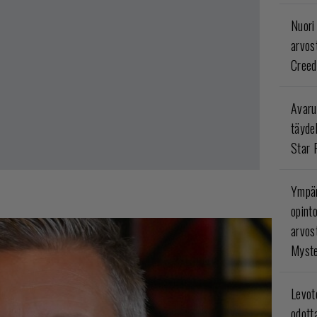
Nuori
arvos
Creed
Avaru
täyde
Star 
Ympär
opint
arvos
Myste
Levoto
odott