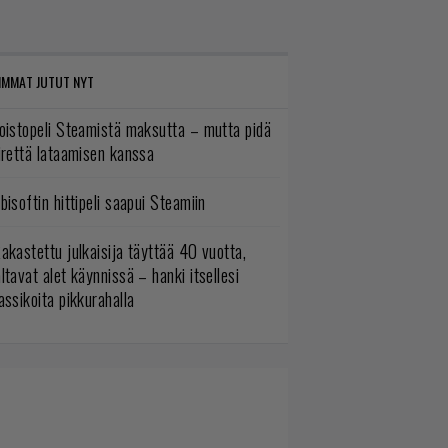
IMMAT JUTUT NYT
oistopeli Steamistä maksutta – mutta pidä
irettä lataamisen kanssa
bisoftin hittipeli saapui Steamiin
akastettu julkaisija täyttää 40 vuotta,
ltavat alet käynnissä – hanki itsellesi
assikoita pikkurahalla