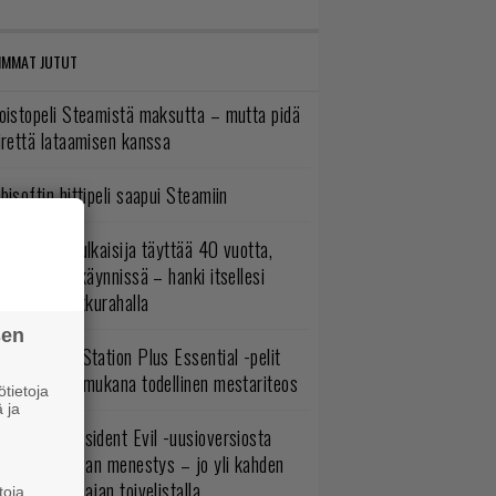
IMMAT JUTUT
oistopeli Steamistä maksutta – mutta pidä
irettä lataamisen kanssa
bisoftin hittipeli saapui Steamiin
akastettu julkaisija täyttää 40 vuotta,
ltavat alet käynnissä – hanki itsellesi
assikoita pikkurahalla
sen
lokuun PlayStation Plus Essential -pelit
mestyivät – mukana todellinen mestariteos
tietoja
 ja
ulevasta Resident Evil -uusioversiosta
yttäisi tulevan menestys – jo yli kahden
ljoonan pelaajan toivelistalla
toja