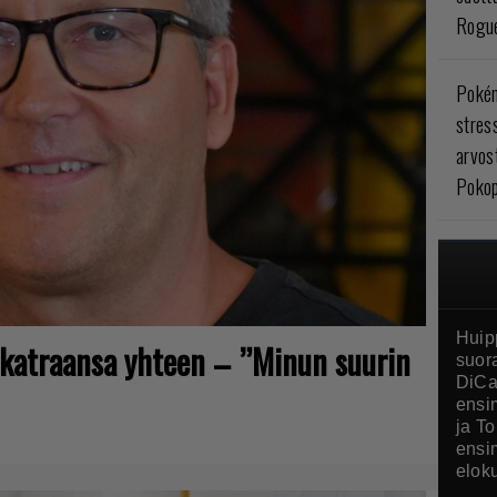
Rogue
Poké
stres
arvos
Pokop
Huip
sikatraansa yhteen – ”Minun suurin
suor
DiCa
ensi
ja T
ensi
elok