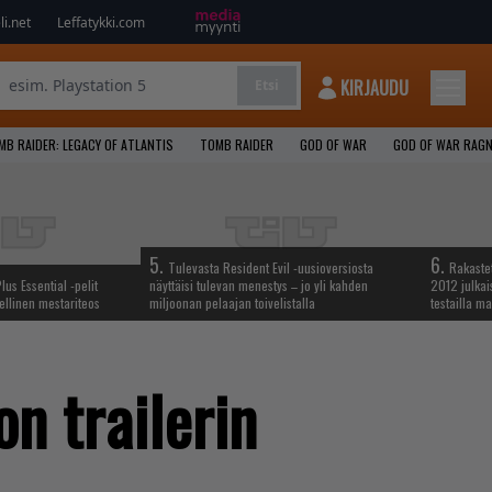
i.net
Leffatykki.com
KIRJAUDU
Etsi
MB RAIDER: LEGACY OF ATLANTIS
TOMB RAIDER
GOD OF WAR
GOD OF WAR RAG
5.
6.
Tulevasta Resident Evil -uusioversiosta
Rakastet
lus Essential -pelit
näyttäisi tulevan menestys – jo yli kahden
2012 julkais
ellinen mestariteos
miljoonan pelaajan toivelistalla
testailla ma
n trailerin