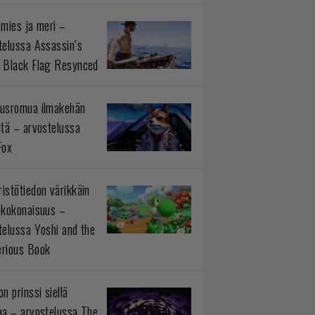
 mies ja meri –
telussa Assassin’s
 Black Flag Resynced
usromua ilmakehän
ltä – arvostelussa
Fox
istötiedon värikkäin
okokonaisuus –
telussa Yoshi and the
rious Book
n prinssi siellä
aa – arvostelussa The