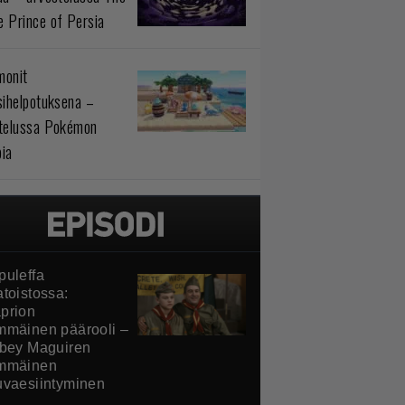
 Prince of Persia
monit
sihelpotuksena –
telussa Pokémon
ia
puleffa
atoistossa:
prion
mmäinen päärooli –
obey Maguiren
mmäinen
uvaesiintyminen