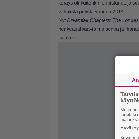
keräys oli kuitenkin onnistunut, ja se
valmiista pelistä vuonna 2014.
Nyt
Dreamfall Chapters: The Longes
henkeäsalpaavia maisemia ja ihanaist
kylmäksi.
Ar
Tarvit
käytt
Me ja huo
tarjotak
mainoksi
Hyväksym
Käytämme 