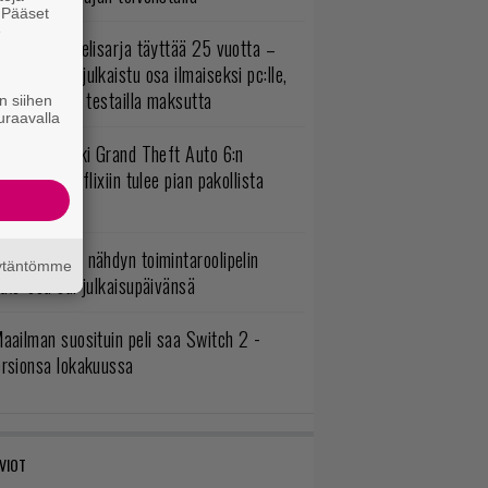
. Pääset
e
akastettu pelisarja täyttää 25 vuotta –
onna 2012 julkaistu osa ilmaiseksi pc:lle,
ita osia voi testailla maksutta
n siihen
uraavalla
uomio, kaikki Grand Theft Auto 6:n
ottajat: Netflixiin tulee pian pakollista
ähtävää
uonna 2018 nähdyn toimintaroolipelin
äytäntömme
tko-osa sai julkaisupäivänsä
aailman suosituin peli saa Switch 2 -
ersionsa lokakuussa
VIOT