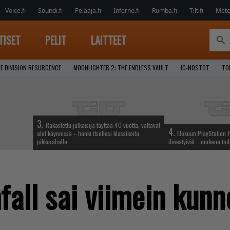
Voice.fi
Soundi.fi
Pelaaja.fi
Inferno.fi
Rumba.fi
Tilt.fi
Metel
TISET
PELIT
LAITTEET
E DIVISION RESURGENCE
MOONLIGHTER 2: THE ENDLESS VAULT
IG-NOSTOT
TO
3.
Rakastettu julkaisija täyttää 40 vuotta, valtavat
4.
alet käynnissä – hanki itsellesi klassikoita
Elokuun PlayStation P
pikkurahalla
ilmestyivät – mukana tod
all sai viimein kunno