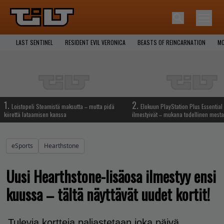
LAST SENTINEL
RESIDENT EVIL VERONICA
BEASTS OF REINCARNATION
MO
1.
2.
Loistopeli Steamistä maksutta – mutta pidä
Elokuun PlayStation Plus Essential 
kiirettä lataamisen kanssa
ilmestyivät – mukana todellinen mesta
eSports
Hearthstone
Uusi Hearthstone-lisäosa ilmestyy ensi
kuussa – tältä näyttävät uudet kortit!
Tulevia kortteja paljastetaan joka päivä.