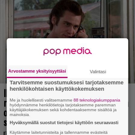
Arvostamme yksityisyyttäsi
Valintasi
Tarvitsemme suostumuksesi tarjotaksemme
henkilökohtaisen käyttökokemuksen
Illalla tv:ssä: Jim Carrey -leffan oudon
raakaa kohtausta piti siistiä – elokuva
Me ja huolellisesti valitsemamme
88 teknologiakumppania
hyödynnämme henkilötietoja tarjotaksemme paremman
oli koomikon läpimurto
käyttäjäkokemuksen sekä kohdentaaksemme sisältöä ja
mainoksia.
supertähteyteen
Hyväksymällä suostut tietojesi käyttöön seuraavasti
Käytämme laitetunnisteita ja tallennamme evästeitä