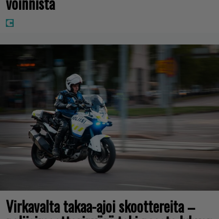
voinnista
Virkavalta takaa-ajoi skoottereita –