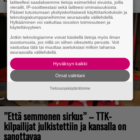
laitteellesi saadaksemme tietoja esimerkiksi sivuista, joilla
vierailit, IP-osoitteestasi sekä laitteesi ominaisuuksista.
Pääset tutustumaan yksityiskohtaisesti käyttötarkoituksiin ja
teknologiakumppaneihimme seuraavalla välilehdellä.
Hylkääminen voi vaikuttaa sivuston toimivuuteen ja
käytettävyyteen.
Jotkin teknologiamme voivat käsitellä tietoja myös ilman
suostumusta, jos niillä on siihen oikeutettu peruste. Voit
vastustaa tätä tai muuttaa asetuksiasi milloin tahansa
seuraavalla välilehdellä.
Hyväksyn kaikki
Omat valintani
Tietosuojakäytäntömme
”Että semmonen sirkus” – TTK-
kilpailijat julkistettiin ja kansalla on
sanottavaa