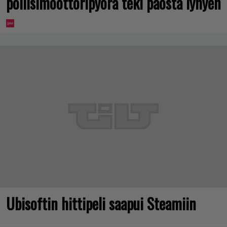
poliisimoottoripyörä teki paosta lyhyen
Ubisoftin hittipeli saapui Steamiin