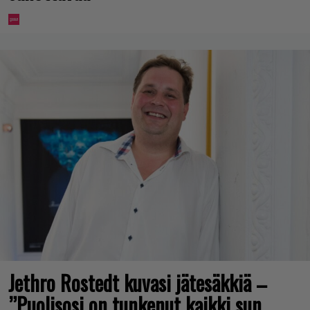
Jethro Rostedt kuvasi jätesäkkiä –
”Puolisosi on tunkenut kaikki sun