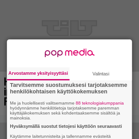
Arvostamme yksityisyyttäsi
Valintasi
Huomiota herättävä torni ja voimakas
Tarvitsemme suostumuksesi tarjotaksemme
imuteho – arvostelussa Dreame L50s
henkilökohtaisen käyttökokemuksen
Pro Ultra
Me ja huolellisesti valitsemamme
88 teknologiakumppania
hyödynnämme henkilötietoja tarjotaksemme paremman
käyttäjäkokemuksen sekä kohdentaaksemme sisältöä ja
mainoksia.
Hyväksymällä suostut tietojesi käyttöön seuraavasti
Käytämme laitetunnisteita ja tallennamme evästeitä