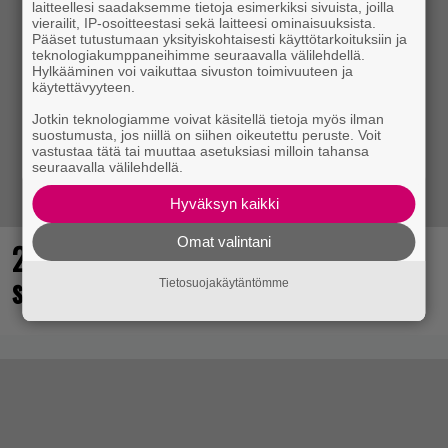
laitteellesi saadaksemme tietoja esimerkiksi sivuista, joilla
vierailit, IP-osoitteestasi sekä laitteesi ominaisuuksista.
Pääset tutustumaan yksityiskohtaisesti käyttötarkoituksiin ja
teknologiakumppaneihimme seuraavalla välilehdellä.
Hylkääminen voi vaikuttaa sivuston toimivuuteen ja
käytettävyyteen.
Jotkin teknologiamme voivat käsitellä tietoja myös ilman
suostumusta, jos niillä on siihen oikeutettu peruste. Voit
vastustaa tätä tai muuttaa asetuksiasi milloin tahansa
seuraavalla välilehdellä.
Hyväksyn kaikki
Omat valintani
25 kaikkien aikojen parasta
supersankaripeliä listattu
Tietosuojakäytäntömme