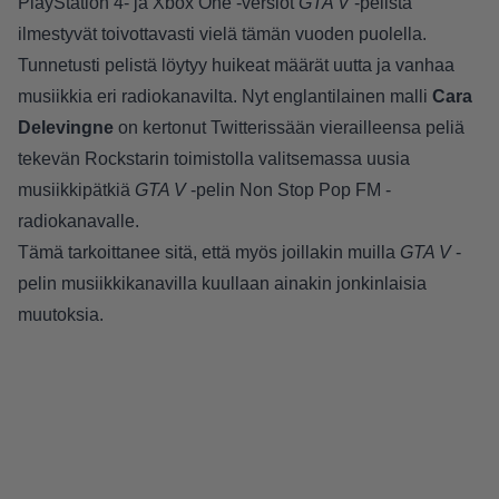
PlayStation 4- ja Xbox One -versiot
GTA V
-pelistä
ilmestyvät toivottavasti vielä tämän vuoden puolella.
Tunnetusti pelistä löytyy huikeat määrät uutta ja vanhaa
musiikkia eri radiokanavilta. Nyt englantilainen malli
Cara
Delevingne
on kertonut Twitterissään vierailleensa peliä
tekevän Rockstarin toimistolla valitsemassa uusia
musiikkipätkiä
GTA V
-pelin Non Stop Pop FM -
radiokanavalle.
Tämä tarkoittanee sitä, että myös joillakin muilla
GTA V
-
pelin musiikkikanavilla kuullaan ainakin jonkinlaisia
muutoksia.