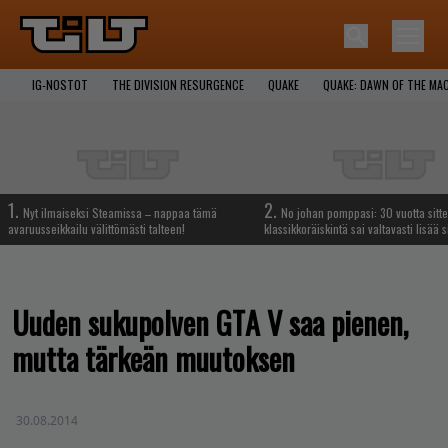
IG-NOSTOT
THE DIVISION RESURGENCE
QUAKE
QUAKE: DAWN OF THE MA
1.
2.
Nyt ilmaiseksi Steamissa – nappaa tämä
No johan pomppasi: 30 vuotta sitte
avaruusseikkailu välittömästi talteen!
klassikkoräiskintä sai valtavasti lisää s
Uuden sukupolven GTA V saa pienen,
mutta tärkeän muutoksen
30.08.2014