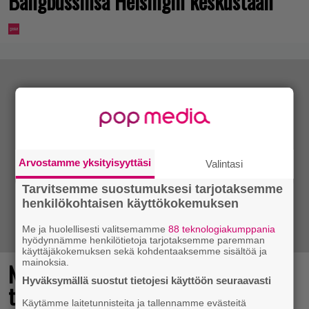
Bangbussinsa Helsingin keskustaan
Arvostamme yksityisyyttäsi
Valintasi
Tarvitsemme suostumuksesi tarjotaksemme
henkilökohtaisen käyttökokemuksen
Me ja huolellisesti valitsemamme
88 teknologiakumppania
hyödynnämme henkilötietoja tarjotaksemme paremman
käyttäjäkokemuksen sekä kohdentaaksemme sisältöä ja
mainoksia.
Nyt ilmaiseksi Steamissa – nappaa
Hyväksymällä suostut tietojesi käyttöön seuraavasti
tämä avaruusseikkailu välittömästi
Käytämme laitetunnisteita ja tallennamme evästeitä