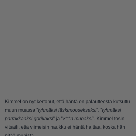
Kimmel on nyt kertonut, että häntä on palautteesta kutsuttu
muun muassa ”
tyhmäksi läskimoosekseksi
”, ”
tyhmäksi
parrakkaaksi gorillaksi
” ja ”
v***n munaksi
”. Kimmel tosin
vitsaili, että viimeisin haukku ei häntä haittaa, koska hän
pitää munista.