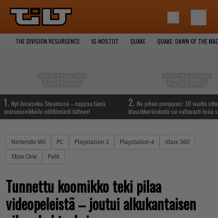
THE DIVISION RESURGENCE
IG-NOSTOT
QUAKE
QUAKE: DAWN OF THE MA
1.
2.
Nyt ilmaiseksi Steamissa – nappaa tämä
No johan pomppasi: 30 vuotta sitte
avaruusseikkailu välittömästi talteen!
klassikkoräiskintä sai valtavasti lisää s
Nintendo Wii
PC
Playstation 3
Playstation 4
Xbox 360
Xbox One
Pelit
Tunnettu koomikko teki pilaa
videopeleistä – joutui alkukantaisen