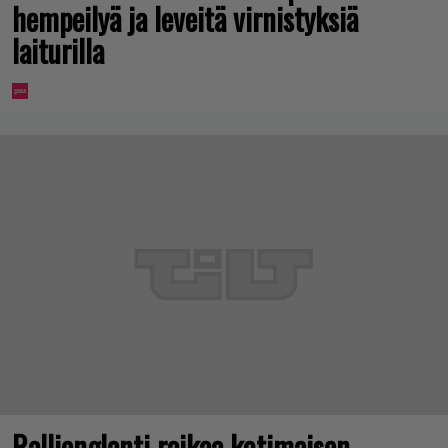
hempeilyä ja leveitä virnistyksiä
laiturilla
Rallienglanti raikaa kotimaisen