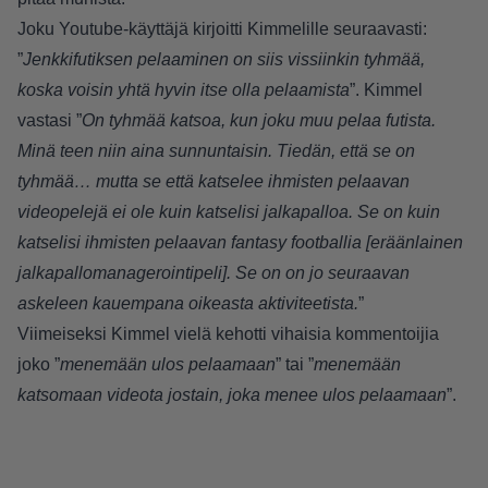
Joku Youtube-käyttäjä kirjoitti Kimmelille seuraavasti:
”
Jenkkifutiksen pelaaminen on siis vissiinkin tyhmää,
koska voisin yhtä hyvin itse olla pelaamista
”. Kimmel
vastasi ”
On tyhmää katsoa, kun joku muu pelaa futista.
Minä teen niin aina sunnuntaisin. Tiedän, että se on
tyhmää… mutta se että katselee ihmisten pelaavan
videopelejä ei ole kuin katselisi jalkapalloa. Se on kuin
katselisi ihmisten pelaavan fantasy footballia [eräänlainen
jalkapallomanagerointipeli]. Se on on jo seuraavan
askeleen kauempana oikeasta aktiviteetista.
”
Viimeiseksi Kimmel vielä kehotti vihaisia kommentoijia
joko ”
menemään ulos pelaamaan
” tai ”
menemään
katsomaan videota jostain, joka menee ulos pelaamaan
”.