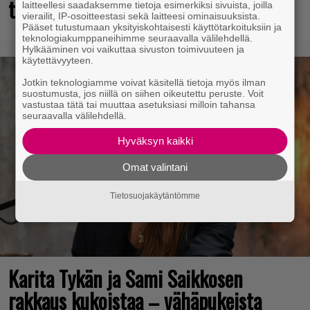
talteen!
laitteellesi saadaksemme tietoja esimerkiksi sivuista, joilla
vierailit, IP-osoitteestasi sekä laitteesi ominaisuuksista.
Pääset tutustumaan yksityiskohtaisesti käyttötarkoituksiin ja
teknologiakumppaneihimme seuraavalla välilehdellä.
Hylkääminen voi vaikuttaa sivuston toimivuuteen ja
käytettävyyteen.
Jotkin teknologiamme voivat käsitellä tietoja myös ilman
suostumusta, jos niillä on siihen oikeutettu peruste. Voit
vastustaa tätä tai muuttaa asetuksiasi milloin tahansa
seuraavalla välilehdellä.
Hyväksyn kaikki
Omat valintani
Tietosuojakäytäntömme
Karita Tykän ja Sami Saikkosen
rakkaus kukoistaa – vähäpukeista