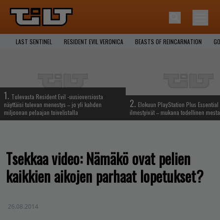
LAST SENTINEL
RESIDENT EVIL VERONICA
BEASTS OF REINCARNATION
GO
1.
Tulevasta Resident Evil -uusioversiosta
2.
näyttäisi tulevan menestys – jo yli kahden
Elokuun PlayStation Plus Essential 
miljoonan pelaajan toivelistalla
ilmestyivät – mukana todellinen mesta
Tsekkaa video: Nämäkö ovat pelien
kaikkien aikojen parhaat lopetukset?
26.08.2014