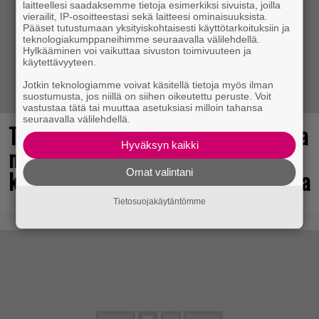
laitteellesi saadaksemme tietoja esimerkiksi sivuista, joilla
vierailit, IP-osoitteestasi sekä laitteesi ominaisuuksista.
Pääset tutustumaan yksityiskohtaisesti käyttötarkoituksiin ja
teknologiakumppaneihimme seuraavalla välilehdellä.
Hylkääminen voi vaikuttaa sivuston toimivuuteen ja
käytettävyyteen.
Jotkin teknologiamme voivat käsitellä tietoja myös ilman
suostumusta, jos niillä on siihen oikeutettu peruste. Voit
vastustaa tätä tai muuttaa asetuksiasi milloin tahansa
seuraavalla välilehdellä.
Tulevasta Resident Evil -uusioversiosta
Hyväksyn kaikki
näyttäisi tulevan menestys – jo yli
kahden miljoonan pelaajan toivelistalla
Omat valintani
Tietosuojakäytäntömme