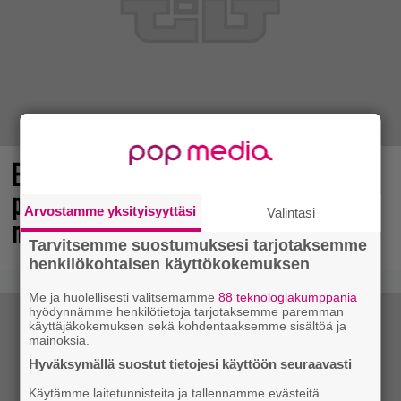
Elokuun PlayStation Plus Essential -
pelit ilmestyivät – mukana todellinen
Arvostamme yksityisyyttäsi
Valintasi
mestariteos
Tarvitsemme suostumuksesi tarjotaksemme
henkilökohtaisen käyttökokemuksen
Me ja huolellisesti valitsemamme
88 teknologiakumppania
hyödynnämme henkilötietoja tarjotaksemme paremman
käyttäjäkokemuksen sekä kohdentaaksemme sisältöä ja
mainoksia.
Hyväksymällä suostut tietojesi käyttöön seuraavasti
Käytämme laitetunnisteita ja tallennamme evästeitä