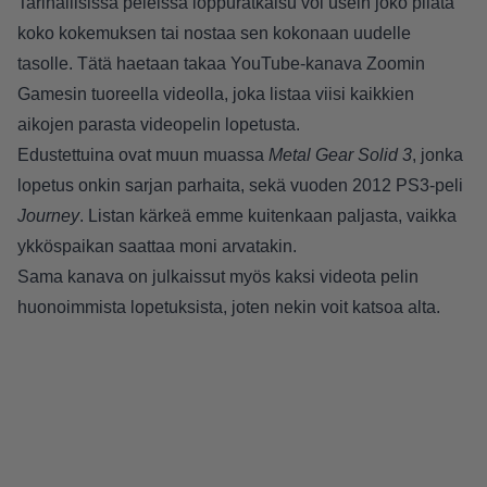
Tarinallisissa peleissä loppuratkaisu voi usein joko pilata
koko kokemuksen tai nostaa sen kokonaan uudelle
tasolle. Tätä haetaan takaa YouTube-kanava Zoomin
Gamesin tuoreella videolla, joka listaa viisi kaikkien
aikojen parasta videopelin lopetusta.
Edustettuina ovat muun muassa
Metal Gear Solid 3
, jonka
lopetus onkin sarjan parhaita, sekä vuoden 2012 PS3-peli
Journey
. Listan kärkeä emme kuitenkaan paljasta, vaikka
ykköspaikan saattaa moni arvatakin.
Sama kanava on julkaissut myös kaksi videota pelin
huonoimmista lopetuksista, joten nekin voit katsoa alta.