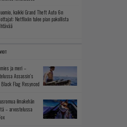
uomio, kaikki Grand Theft Auto 6:n
ottajat: Netflixiin tulee pian pakollista
ähtävää
VIOT
 mies ja meri –
telussa Assassin’s
 Black Flag Resynced
usromua ilmakehän
ltä – arvostelussa
Fox