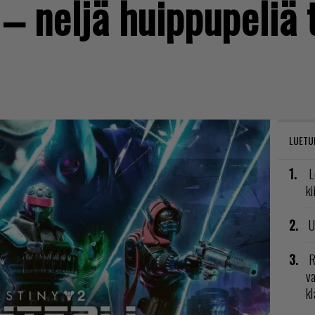
– neljä huippupeliä t
LUETU
L
ki
U
R
va
kl