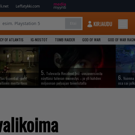
i.net
Leffatykki.com
KIRJAUDU
Etsi
CY OF ATLANTIS
IG-NOSTOT
TOMB RAIDER
GOD OF WAR
GOD OF WAR RAG
5.
Tulevasta Resident Evil -uusioversiosta
6.
lus Essential -pelit
näyttäisi tulevan menestys – jo yli kahden
Vuonna 
ellinen mestariteos
miljoonan pelaajan toivelistalla
osa sai jul
valikoima