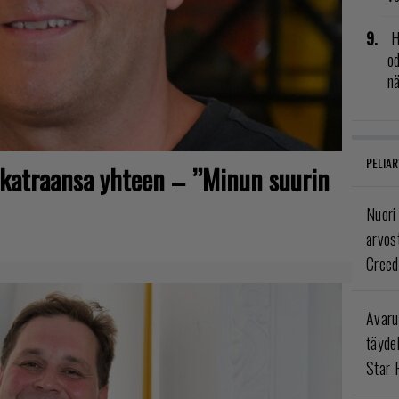
H
od
n
PELIAR
sikatraansa yhteen – ”Minun suurin
Nuori
arvos
Creed
Avaru
täyde
Star 