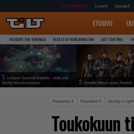
Como.fi
Episodi.fi
ETUSIVU
UU
RESIDENT EVIL VERONICA
BEASTS OF REINCARNATION
LAST SENTINEL
TH
1.
Loistopeli Steamistä maksutta – mutta pidä
2.
kiirettä lataamisen kanssa
Ubisoftin hittipeli saapui Steamiin
Playstation 4
Playstation 5
Destiny 2: Lightf
Toukokuun ti