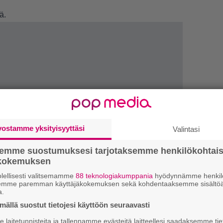
tä
.
vostamme yksityisyyttäsi
LUETU
Valintasi
semme suostumuksesi tarjotaksemme henkilökohtai
L
ökokemuksen
ki
lellisesti valitsemamme
88 teknologiakumppania
hyödynnämme henkilö
semme paremman käyttäjäkokemuksen sekä kohdentaaksemme sisältöä
U
a.
ällä suostut tietojesi käyttöön seuraavasti
R
laitetunnisteita ja tallennamme evästeitä laitteellesi saadaksemme tie