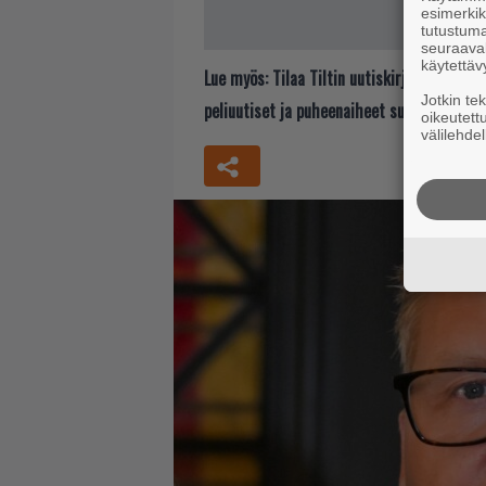
esimerkiks
tutustuma
seuraaval
käytettäv
Lue myös:
Tilaa Tiltin uutiskirje ja tiedä
Jotkin te
peliuutiset ja puheenaiheet suoraan sähkö
oikeutett
välilehdel