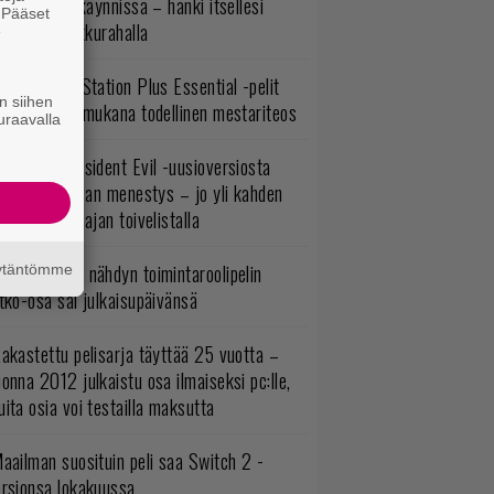
ltavat alet käynnissä – hanki itsellesi
. Pääset
assikoita pikkurahalla
e
lokuun PlayStation Plus Essential -pelit
n siihen
mestyivät – mukana todellinen mestariteos
uraavalla
ulevasta Resident Evil -uusioversiosta
yttäisi tulevan menestys – jo yli kahden
ljoonan pelaajan toivelistalla
uonna 2018 nähdyn toimintaroolipelin
äytäntömme
tko-osa sai julkaisupäivänsä
akastettu pelisarja täyttää 25 vuotta –
onna 2012 julkaistu osa ilmaiseksi pc:lle,
ita osia voi testailla maksutta
aailman suosituin peli saa Switch 2 -
ersionsa lokakuussa