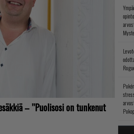
Ympär
opint
arvos
Myste
Levoto
odott
Rogue
Poké
stres
arvos
tesäkkiä – ”Puolisosi on tunkenut
Pokop