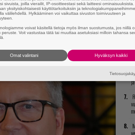
va
i sivuista, joilla vierailit, IP-osoitteestasi sekä laitteesi ominaisuuksista
kl
an yksityiskohtaisesti käyttötarkoituksiin ja teknologiakumppaneihimm
la välilehdellä. Hylkääminen voi vaikuttaa sivuston toimivuuteen ja
yyteen.
t mistä kahvitauolla puhutaan! Nappaa ajankohtaiset
E
knologiamme voivat käsitellä tietoja myös ilman suostumusta, jos niillä o
il
postiin tästä.
u peruste. Voit vastustaa tätä tai muuttaa asetuksiasi milloin tahansa se
lä.
T
nä
Omat valintani
Hyväksyn kaikki
mi
V
Tietosuojak
ja
R
vu
mu
M
v