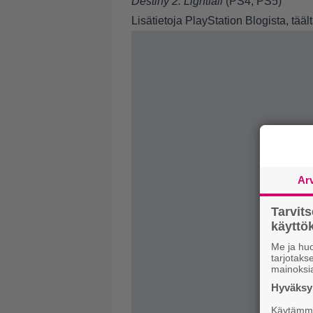
Destiny 2: Lightfall
(PS4, PS5)
Lisätietoja PlayStation Blogista,
tääl
Ar
Tarvit
käytt
Me ja huo
tarjotak
mainoksi
Hyväksym
Käytämme 