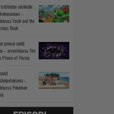
istötiedon värikkäin
okokonaisuus –
telussa Yoshi and the
rious Book
n prinssi siellä
aa – arvostelussa The
 Prince of Persia
monit
sihelpotuksena –
telussa Pokémon
ia