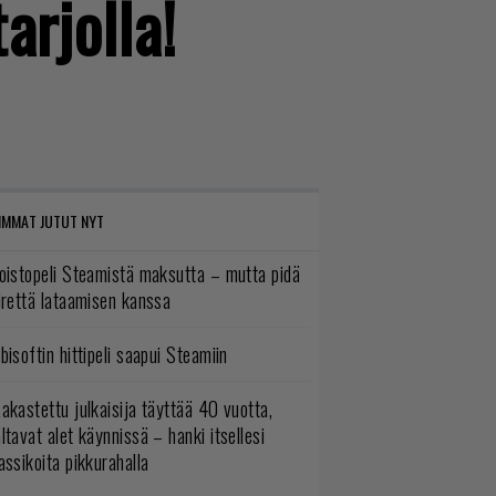
arjolla!
IMMAT JUTUT NYT
oistopeli Steamistä maksutta – mutta pidä
irettä lataamisen kanssa
bisoftin hittipeli saapui Steamiin
akastettu julkaisija täyttää 40 vuotta,
ltavat alet käynnissä – hanki itsellesi
assikoita pikkurahalla