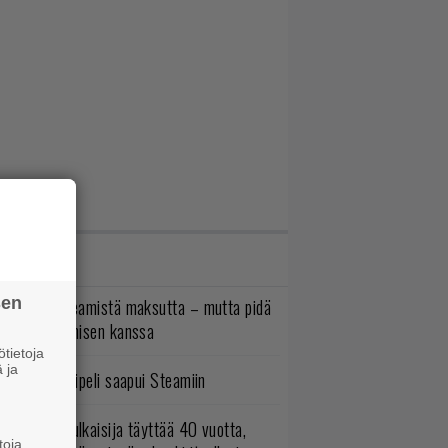
IMMAT JUTUT
sen
oistopeli Steamistä maksutta – mutta pidä
irettä lataamisen kanssa
tietoja
 ja
bisoftin hittipeli saapui Steamiin
akastettu julkaisija täyttää 40 vuotta,
toja