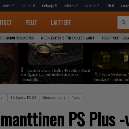
Voice.fi
Soundi.fi
Pelaaja.fi
Inferno.fi
Rumba.fi
Tilt.fi
Metel
TISET
PELIT
LAITTEET
E DIVISION RESURGENCE
MOONLIGHTER 2: THE ENDLESS VAULT
TOMB RAIDER: LEGA
3.
Rakastettu julkaisija täyttää 40 vuotta, valtavat
4.
alet käynnissä – hanki itsellesi klassikoita
Elokuun PlayStation P
pikkurahalla
ilmestyivät – mukana tod
all
EA Sports FC 24
Ghostrunner 2
Tunic
manttinen PS Plus -